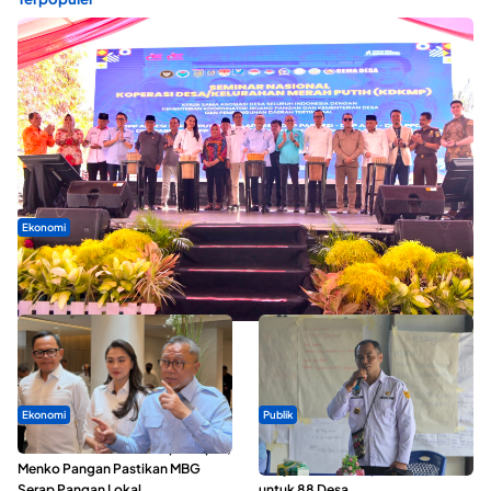
Ekonomi
Seminar di Ternate, Mendes Perkuat Sinergi Percepatan
Kopdes Merah Putih
Ekonomi
Publik
SPPG di Maluku Utara Dipercepat,
ABDESI Morotai Apresiasi
Menko Pangan Pastikan MBG
Penyaluran ADD Rp3,13 Miliar
Serap Pangan Lokal
untuk 88 Desa