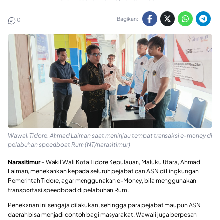
Bagikan:
0
Wawali Tidore, Ahmad Laiman saat meninjau tempat transaksi e-money di
pelabuhan speedboat Rum (NT/narasitimur)
Narasitimur
– Wakil Wali Kota Tidore Kepulauan, Maluku Utara, Ahmad
Laiman, menekankan kepada seluruh pejabat dan ASN di Lingkungan
Pemerintah Tidore, agar menggunakan e-Money, bila menggunakan
transportasi speedboad di pelabuhan Rum.
Penekanan ini sengaja dilakukan, sehingga para pejabat maupun ASN
daerah bisa menjadi contoh bagi masyarakat. Wawali juga berpesan