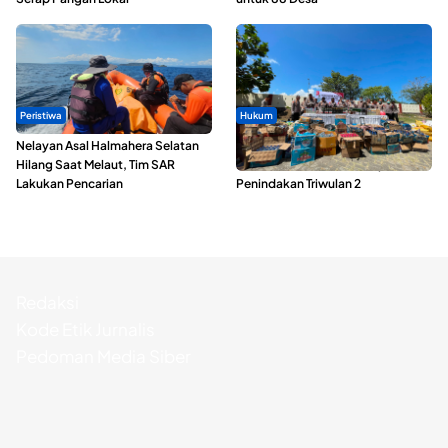
Peristiwa
Hukum
Nelayan Asal Halmahera Selatan
Polda Maluku Utara Musnahkan
Hilang Saat Melaut, Tim SAR
Ribuan Liter Miras Hasil Operasi
Lakukan Pencarian
Penindakan Triwulan 2
Redaksi
Kode Etik Jurnalis
Pedoman Media Siber