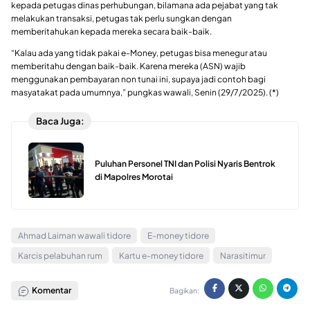
kepada petugas dinas perhubungan, bilamana ada pejabat yang tak
melakukan transaksi, petugas tak perlu sungkan dengan
memberitahukan kepada mereka secara baik-baik.
“Kalau ada yang tidak pakai e-Money, petugas bisa menegur atau
memberitahu dengan baik-baik. Karena mereka (ASN) wajib
menggunakan pembayaran non tunai ini, supaya jadi contoh bagi
masyatakat pada umumnya,” pungkas wawali, Senin (29/7/2025). (*)
Baca Juga:
Puluhan Personel TNI dan Polisi Nyaris Bentrok
di Mapolres Morotai
Ahmad Laiman wawali tidore
E-money tidore
Karcis pelabuhan rum
Kartu e-money tidore
Narasitimur
Komentar
Bagikan: