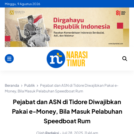
Skip
Minggu, 9 Agustus 2026
to
content
Beranda
Publik
Pejabat dan ASN di Tidore Diwajibkan Pakai e-
Money, Bila Masuk Pelabuhan Speedboat Rum
Pejabat dan ASN di Tidore Diwajibkan
Pakai e-Money, Bila Masuk Pelabuhan
Speedboat Rum
Oleh
Redaksi
-
Juli 28, 2025, 11:46 am