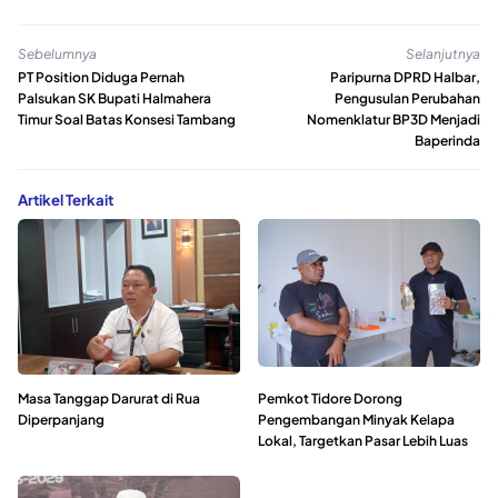
Sebelumnya
Selanjutnya
PT Position Diduga Pernah
Paripurna DPRD Halbar,
Palsukan SK Bupati Halmahera
Pengusulan Perubahan
Timur Soal Batas Konsesi Tambang
Nomenklatur BP3D Menjadi
Baperinda
Artikel Terkait
Masa Tanggap Darurat di Rua
Pemkot Tidore Dorong
Diperpanjang
Pengembangan Minyak Kelapa
Lokal, Targetkan Pasar Lebih Luas