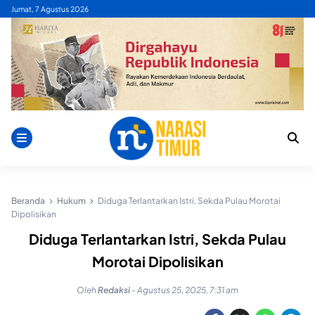
Skip
Jumat, 7 Agustus 2026
to
content
Beranda
Hukum
Diduga Terlantarkan Istri, Sekda Pulau Morotai
Dipolisikan
Diduga Terlantarkan Istri, Sekda Pulau
Morotai Dipolisikan
Oleh
Redaksi
-
Agustus 25, 2025, 7:31 am