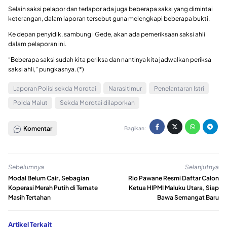
Selain saksi pelapor dan terlapor ada juga beberapa saksi yang dimintai
keterangan, dalam laporan tersebut guna melengkapi beberapa bukti.
Ke depan penyidik, sambung I Gede, akan ada pemeriksaan saksi ahli
dalam pelaporan ini.
“Beberapa saksi sudah kita periksa dan nantinya kita jadwalkan periksa
saksi ahli,” pungkasnya. (*)
Laporan Polisi sekda Morotai
Narasitimur
Penelantaran Istri
Polda Malut
Sekda Morotai dilaporkan
Komentar
Bagikan:
Sebelumnya
Selanjutnya
Modal Belum Cair, Sebagian
Rio Pawane Resmi Daftar Calon
Koperasi Merah Putih di Ternate
Ketua HIPMI Maluku Utara, Siap
Masih Tertahan
Bawa Semangat Baru
Artikel Terkait