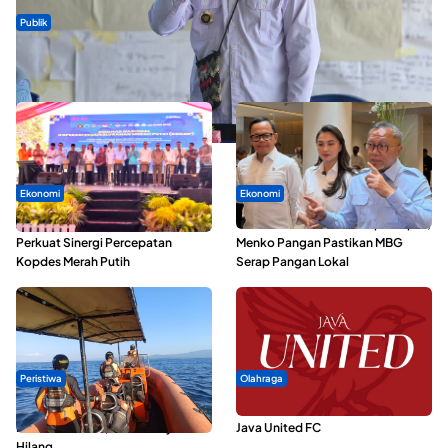
Publik
ABDESI Morotai Apresiasi Penyaluran ADD Rp3,13 Miliar untuk
88 Desa
Ekonomi
Ekonomi
Seminar di Ternate, Mendes
SPPG di Maluku Utara Dipercepat,
Perkuat Sinergi Percepatan
Menko Pangan Pastikan MBG
Kopdes Merah Putih
Serap Pangan Lokal
Peristiwa
Olahraga
Dua Longboat Bertabrakan di
Dari Malut United Berubah Jadi
Perairan Taliabu, Satu Nelayan
Java United FC
Hilang