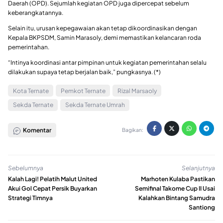
Daerah (OPD). Sejumlah kegiatan OPD juga dipercepat sebelum
keberangkatannya.
Selain itu, urusan kepegawaian akan tetap dikoordinasikan dengan
Kepala BKPSDM, Samin Marasoly, demi memastikan kelancaran roda
pemerintahan.
“Intinya koordinasi antar pimpinan untuk kegiatan pemerintahan selalu
dilakukan supaya tetap berjalan baik,” pungkasnya. (*)
Kota Ternate
Pemkot Ternate
Rizal Marsaoly
Sekda Ternate
Sekda Ternate Umrah
Komentar
Bagikan:
Sebelumnya
Selanjutnya
Kalah Lagi! Pelatih Malut United
Marhoten Kulaba Pastikan
Akui Gol Cepat Persik Buyarkan
Semifinal Takome Cup II Usai
Strategi Timnya
Kalahkan Bintang Samudra
Santiong