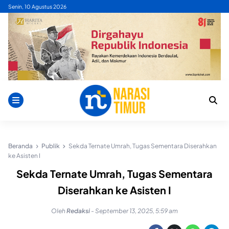
Skip
Senin, 10 Agustus 2026
to
content
Beranda
Publik
Sekda Ternate Umrah, Tugas Sementara Diserahkan
ke Asisten I
Sekda Ternate Umrah, Tugas Sementara
Diserahkan ke Asisten I
Oleh
Redaksi
-
September 13, 2025, 5:59 am