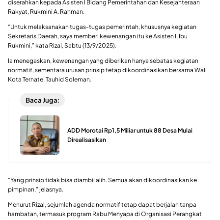
diserahkan kepada Asisten I Bidang Pemerintahan dan Kesejahteraan
Rakyat, Rukmini A. Rahman.
“Untuk melaksanakan tugas-tugas pemerintah, khususnya kegiatan
Sekretaris Daerah, saya memberi kewenangan itu ke Asisten I, Ibu
Rukmini,” kata Rizal, Sabtu (13/9/2025).
Ia menegaskan, kewenangan yang diberikan hanya sebatas kegiatan
normatif, sementara urusan prinsip tetap dikoordinasikan bersama Wali
Kota Ternate, Tauhid Soleman.
Baca Juga:
ADD Morotai Rp1,5 Miliar untuk 88 Desa Mulai
Direalisasikan
“Yang prinsip tidak bisa diambil alih. Semua akan dikoordinasikan ke
pimpinan,” jelasnya.
Menurut Rizal, sejumlah agenda normatif tetap dapat berjalan tanpa
hambatan, termasuk program Rabu Menyapa di Organisasi Perangkat