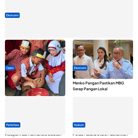
Ekonomi
Seminar di Ternate, Mendes Perkuat Sinergi Percepatan
Kopdes Merah Putih
Opini
Ekonomi
Tak Sekadar Memarut Kelapa,
SPPG di Maluku Utara Dipercepat,
Kukuran Tongole Jadi Media
Menko Pangan Pastikan MBG
Belajar Etnosains
Serap Pangan Lokal
Peristiwa
Hukum
Nelayan Asal Halmahera Selatan
Polda Maluku Utara Musnahkan