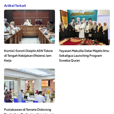
Artikel Terkait
Komisi I Soroti Disiplin ASN Tidore
Yayasan Makulila Gelar Majelis Ilmu
di Tengah Kebijakan Efisiensi Jam
Sekaligus Launching Program
Kerja
Soseba Quran
Pustakawan di Ternate Didorong