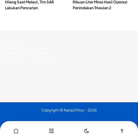
Hilang Saat Melaut, Tim SAR
Ribuan Liter Miras Hasil Operasi
Lakukan Pencarian
Penindakan Triwulan 2
Redaksi
Kode Etik Jurnalis
Pedoman Media Siber
Copyright ©
NarasiTimur
- 2026