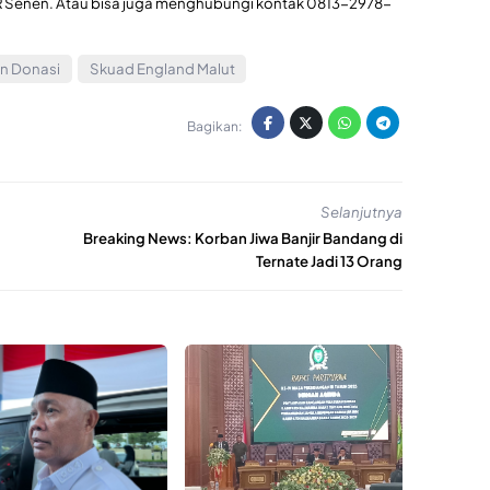
R Senen. Atau bisa juga menghubungi kontak 0813-2978-
n Donasi
Skuad England Malut
Bagikan:
Selanjutnya
Breaking News: Korban Jiwa Banjir Bandang di
Ternate Jadi 13 Orang