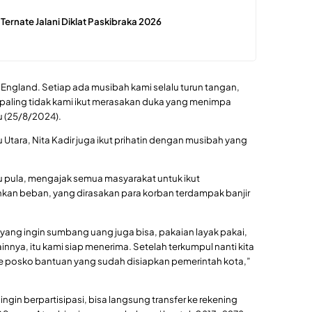
 Ternate Jalani Diklat Paskibraka 2026
m England. Setiap ada musibah kami selalu turun tangan,
i paling tidak kami ikut merasakan duka yang menimpa
u (25/8/2024).
Utara, Nita Kadir juga ikut prihatin dengan musibah yang
itu pula, mengajak semua masyarakat untuk ikut
kan beban, yang dirasakan para korban terdampak banjir
 yang ingin sumbang uang juga bisa, pakaian layak pakai,
nnya, itu kami siap menerima. Setelah terkumpul nanti kita
posko bantuan yang sudah disiapkan pemerintah kota,”
ngin berpartisipasi, bisa langsung transfer ke rekening