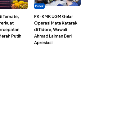
Publik
i Ternate,
FK-KMK UGM Gelar
erkuat
Operasi Mata Katarak
Percepatan
di Tidore, Wawali
erah Putih
Ahmad Laiman Beri
Apresiasi