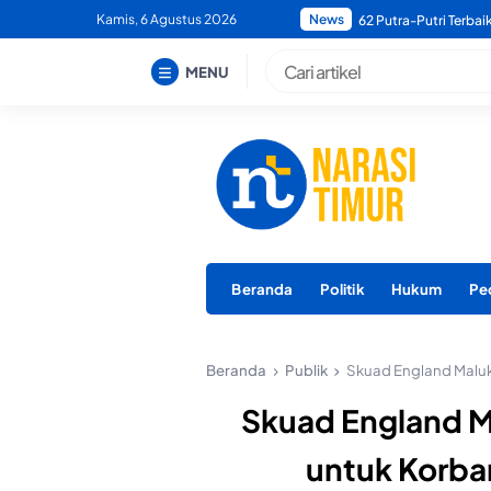
Skip
Kamis, 6 Agustus 2026
News
Bupati Morotai Minta
to
content
MENU
Beranda
Politik
Hukum
Pe
Beranda
Publik
Skuad England Maluk
Skuad England M
untuk Korba