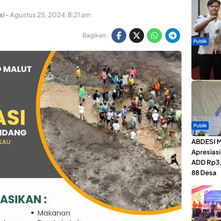
si
-
Agustus 25, 2024, 8:21 am
Bagikan:
Publik
Dua Talen
Gita Bah
Publik
ABDESI M
Apresias
ADD Rp3,1
88 Desa