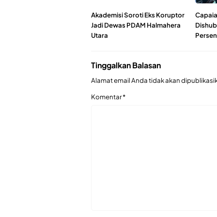
Akademisi Soroti Eks Koruptor
Capaia
Jadi Dewas PDAM Halmahera
Dishub
Utara
Persen
Tinggalkan Balasan
Alamat email Anda tidak akan dipublikasi
Komentar
*