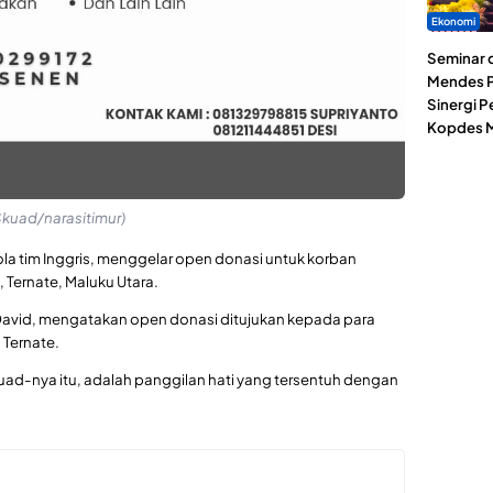
Ekonomi
Seminar d
Mendes P
Sinergi 
Kopdes M
kuad/narasitimur)
a tim Inggris, menggelar open donasi untuk korban
 Ternate, Maluku Utara.
 David, mengatakan open donasi ditujukan kepada para
 Ternate.
skuad-nya itu, adalah panggilan hati yang tersentuh dengan