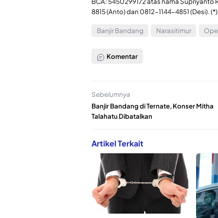
BCA: 5450299172 atas nama Supriyanto 
8815 (Anto) dan 0812-1144-4851 (Desi). (*)
Banjir Bandang
Narasitimur
Ope
Komentar
Sebelumnya
Banjir Bandang di Ternate, Konser Mitha
Talahatu Dibatalkan
Artikel Terkait