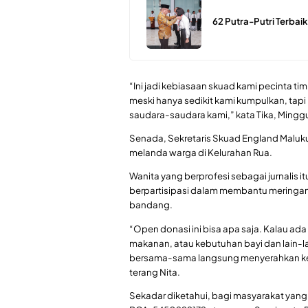
62 Putra-Putri Terbaik
“Ini jadi kebiasaan skuad kami pecinta ti
meski hanya sedikit kami kumpulkan, tap
saudara-saudara kami,” kata Tika, Mingg
Senada, Sekretaris Skuad England Maluku 
melanda warga di Kelurahan Rua.
Wanita yang berprofesi sebagai jurnalis 
berpartisipasi dalam membantu meringan
bandang.
“Open donasi ini bisa apa saja. Kalau ada
makanan, atau kebutuhan bayi dan lain-lai
bersama-sama langsung menyerahkan ke 
terang Nita.
Sekadar diketahui, bagi masyarakat yang i