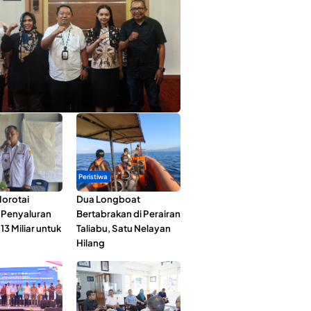
ta Muda Ternate Wakili Maluku Utara di
ana Nusantara 2026
Peristiwa
orotai
Dua Longboat
i Penyaluran
Bertabrakan di Perairan
3 Miliar untuk
Taliabu, Satu Nelayan
Hilang