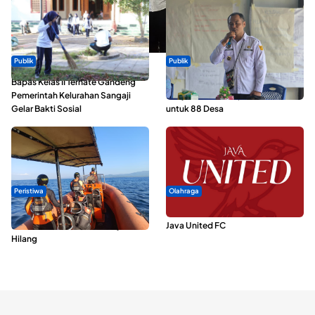
Publik
Publik
Bapas Kelas II Ternate Gandeng
ABDESI Morotai Apresiasi
Pemerintah Kelurahan Sangaji
Penyaluran ADD Rp3,13 Miliar
Gelar Bakti Sosial
untuk 88 Desa
Peristiwa
Olahraga
Dua Longboat Bertabrakan di
Dari Malut United Berubah Jadi
Perairan Taliabu, Satu Nelayan
Java United FC
Hilang