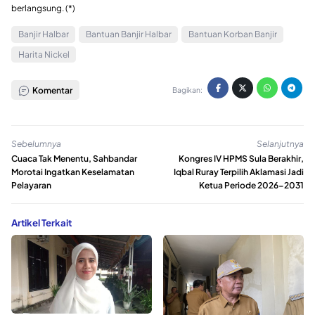
berlangsung. (*)
Banjir Halbar
Bantuan Banjir Halbar
Bantuan Korban Banjir
Harita Nickel
Komentar
Bagikan:
Sebelumnya
Selanjutnya
Cuaca Tak Menentu, Sahbandar
Kongres IV HPMS Sula Berakhir,
Morotai Ingatkan Keselamatan
Iqbal Ruray Terpilih Aklamasi Jadi
Pelayaran
Ketua Periode 2026-2031
Artikel Terkait