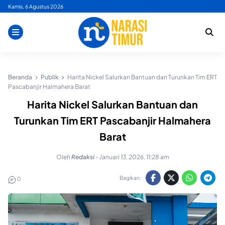
Skip
Kamis, 6 Agustus 2026
to
content
Beranda
Publik
Harita Nickel Salurkan Bantuan dan Turunkan Tim ERT
Pascabanjir Halmahera Barat
Harita Nickel Salurkan Bantuan dan
Turunkan Tim ERT Pascabanjir Halmahera
Barat
Oleh
Redaksi
-
Januari 13, 2026, 11:28 am
Bagikan:
0