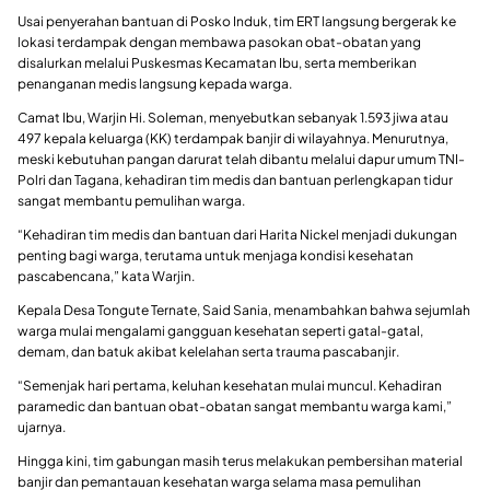
Usai penyerahan bantuan di Posko Induk, tim ERT langsung bergerak ke
lokasi terdampak dengan membawa pasokan obat-obatan yang
disalurkan melalui Puskesmas Kecamatan Ibu, serta memberikan
penanganan medis langsung kepada warga.
Camat Ibu, Warjin Hi. Soleman, menyebutkan sebanyak 1.593 jiwa atau
497 kepala keluarga (KK) terdampak banjir di wilayahnya. Menurutnya,
meski kebutuhan pangan darurat telah dibantu melalui dapur umum TNI-
Polri dan Tagana, kehadiran tim medis dan bantuan perlengkapan tidur
sangat membantu pemulihan warga.
“Kehadiran tim medis dan bantuan dari Harita Nickel menjadi dukungan
penting bagi warga, terutama untuk menjaga kondisi kesehatan
pascabencana,” kata Warjin.
Kepala Desa Tongute Ternate, Said Sania, menambahkan bahwa sejumlah
warga mulai mengalami gangguan kesehatan seperti gatal-gatal,
demam, dan batuk akibat kelelahan serta trauma pascabanjir.
“Semenjak hari pertama, keluhan kesehatan mulai muncul. Kehadiran
paramedic dan bantuan obat-obatan sangat membantu warga kami,”
ujarnya.
Hingga kini, tim gabungan masih terus melakukan pembersihan material
banjir dan pemantauan kesehatan warga selama masa pemulihan