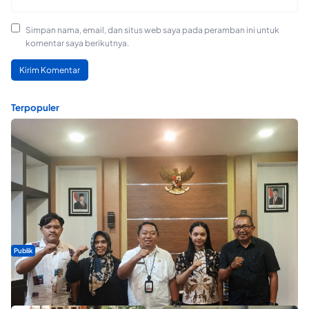
Simpan nama, email, dan situs web saya pada peramban ini untuk
komentar saya berikutnya.
Terpopuler
Publik
Dua Talenta Muda Ternate Wakili Maluku Utara di Gita Bahana
Nusantara 2026