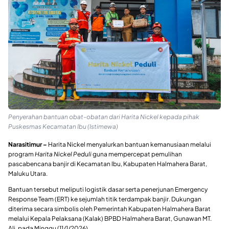
Penyerahan bantuan obat-obatan dari Harita Nickel kepada pihak
Puskesmas Kecamatan Ibu (Istimewa)
Narasitimur –
Harita Nickel menyalurkan bantuan kemanusiaan melalui
program
Harita Nickel Peduli
guna mempercepat pemulihan
pascabencana banjir di Kecamatan Ibu, Kabupaten Halmahera Barat,
Maluku Utara.
Bantuan tersebut meliputi logistik dasar serta penerjunan Emergency
Response Team (ERT) ke sejumlah titik terdampak banjir. Dukungan
diterima secara simbolis oleh Pemerintah Kabupaten Halmahera Barat
melalui Kepala Pelaksana (Kalak) BPBD Halmahera Barat, Gunawan MT.
Ali, pada Minggu (11/1/2026).