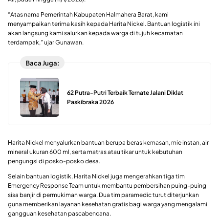
“Atas nama Pemerintah Kabupaten Halmahera Barat, kami
menyampaikan terima kasih kepada Harita Nickel. Bantuan logistik ini
akan langsung kami salurkan kepada warga di tujuh kecamatan
terdampak,” ujar Gunawan.
Baca Juga:
62 Putra-Putri Terbaik Ternate Jalani Diklat
Paskibraka 2026
Harita Nickel menyalurkan bantuan berupa beras kemasan, mie instan, air
mineral ukuran 600 ml, serta matras atau tikar untuk kebutuhan
pengungsi di posko-posko desa.
Selain bantuan logistik, Harita Nickel juga mengerahkan tiga tim
Emergency Response Team untuk membantu pembersihan puing-puing
sisa banjir di permukiman warga. Dua tim paramedic turut diterjunkan
guna memberikan layanan kesehatan gratis bagi warga yang mengalami
gangguan kesehatan pascabencana.