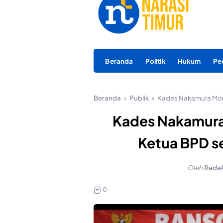
Beranda
Politik
Hukum
Pe
Beranda
Publik
Kades Nakamura Moro
Kades Nakamura
Ketua BPD s
Oleh
Redak
0