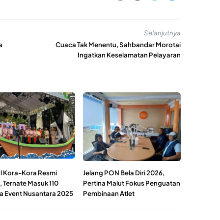
Selanjutnya
a
Cuaca Tak Menentu, Sahbandar Morotai
Ingatkan Keselamatan Pelayaran
al Kora-Kora Resmi
Jelang PON Bela Diri 2026,
, Ternate Masuk 110
Pertina Malut Fokus Penguatan
a Event Nusantara 2025
Pembinaan Atlet