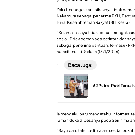
Yakid menegaskan, pihaknya tidak per
Nakamura sebagai penerima PKH, Bantua
Tunai Kesejahteraan Rakyat (BLT Kesra).
“Selama ini saya tidak pernah mengata
sosial. Tidak pernah ada perintah dari 
sebagai penerima bantuan, termasuk PKH 
narasitimur.id, Selasa (13/1/2026).
Baca Juga:
62 Putra-Putri Terbaik
Ia mengaku baru mengetahui informasi te
rumah duka di desanya pada Senin mala
“Saya baru tahu tadi malam sekitar pukul t