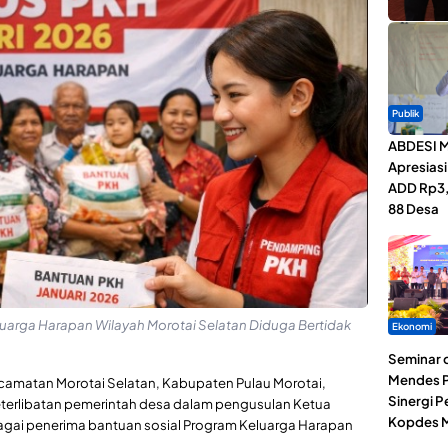
Publik
ABDESI M
Apresias
ADD Rp3,1
88 Desa
uarga Harapan Wilayah Morotai Selatan Diduga Bertidak
Ekonomi
Seminar d
Mendes P
amatan Morotai Selatan, Kabupaten Pulau Morotai,
Sinergi 
eterlibatan pemerintah desa dalam pengusulan Ketua
Kopdes M
gai penerima bantuan sosial Program Keluarga Harapan