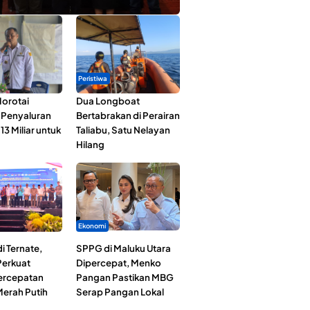
Peristiwa
orotai
Dua Longboat
i Penyaluran
Bertabrakan di Perairan
3 Miliar untuk
Taliabu, Satu Nelayan
Hilang
Ekonomi
i Ternate,
SPPG di Maluku Utara
erkuat
Dipercepat, Menko
Percepatan
Pangan Pastikan MBG
erah Putih
Serap Pangan Lokal