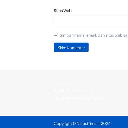
Situs Web
Simpan nama, email, dan situs web sa
Redaksi
Kode Etik Jurnalis
Pedoman Media Siber
Copyright ©
NarasiTimur
- 2026