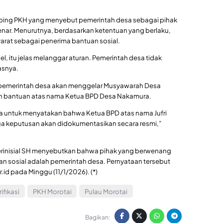
ping PKH yang menyebut pemerintah desa sebagai pihak
nar. Menurutnya, berdasarkan ketentuan yang berlaku,
arat sebagai penerima bantuan sosial.
 itu jelas melanggar aturan. Pemerintah desa tidak
asnya.
n pemerintah desa akan menggelar Musyawarah Desa
n bantuan atas nama Ketua BPD Desa Nakamura.
desa untuk menyatakan bahwa Ketua BPD atas nama Jufri
ua keputusan akan didokumentasikan secara resmi,”
inisial SH menyebutkan bahwa pihak yang berwenang
n sosial adalah pemerintah desa. Pernyataan tersebut
.id pada Minggu (11/1/2026). (*)
rifikasi
PKH Morotai
Pulau Morotai
Bagikan: