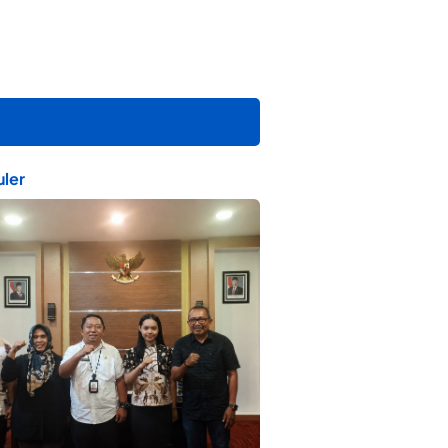
ler
ta Muda Ternate Wakili Maluku Utara di
ana Nusantara 2026