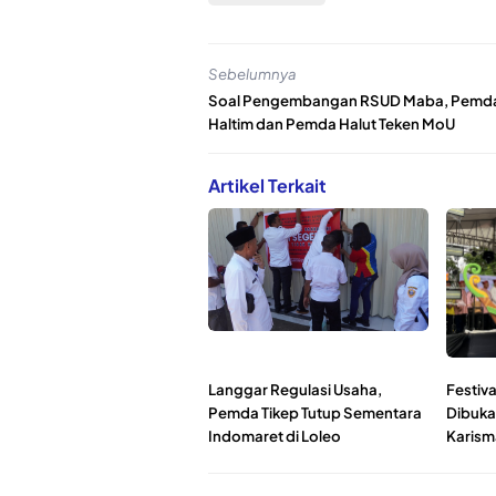
Sebelumnya
Soal Pengembangan RSUD Maba, Pemd
Haltim dan Pemda Halut Teken MoU
Artikel Terkait
Langgar Regulasi Usaha,
Festiv
Pemda Tikep Tutup Sementara
Dibuka
Indomaret di Loleo
Karism