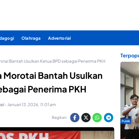
dagogi
Olahraga
Advertorial
Terpopu
tai Bantah Usulkan Ketua BPD sebagai Penerima PKH
 Morotai Bantah Usulkan
ebagai Penerima PKH
si
-
Januari 13, 2026, 11:01 am
Bagikan:
Publik
Dua Talen
Gita Bah