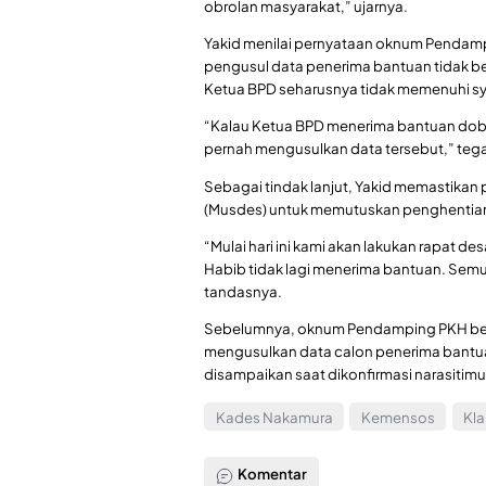
obrolan masyarakat,” ujarnya.
Yakid menilai pernyataan oknum Pendam
pengusul data penerima bantuan tidak be
Ketua BPD seharusnya tidak memenuhi sy
“Kalau Ketua BPD menerima bantuan dobel,
pernah mengusulkan data tersebut,” teg
Sebagai tindak lanjut, Yakid memastika
(Musdes) untuk memutuskan penghentia
“Mulai hari ini kami akan lakukan rapat 
Habib tidak lagi menerima bantuan. Sem
tandasnya.
Sebelumnya, oknum Pendamping PKH ber
mengusulkan data calon penerima bantua
disampaikan saat dikonfirmasi narasitimur
Kades Nakamura
Kemensos
Kla
Komentar