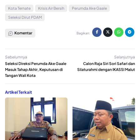
Kota Ternate
Krisis Air Bersih
Perumda Ake Gaale
Seleksi Dirut PDAM
Komentar
Bagikan:
Sebelumnya
Selanjutnya
Seleksi Direksi Perumda Ake Gaale
Calon Raja Siri Sori Safari dan
Masuk Tahap Akhir, Keputusan di
Silaturahmi dengan IKASSI Malut
Tangan Wali Kota
Artikel Terkait