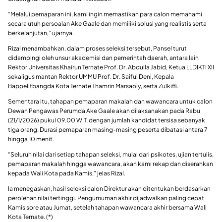
“Melalui pemaparan ini, kami ingin memastikan para calon memahami
secara utuh persoalan Ake Gaale dan memiliki solusi yang realistis serta
berkelanjutan,” ujarnya.
Rizal menambahkan, dalam proses seleksi tersebut, Pansel turut
didampingi oleh unsur akademisi dan pemerintah daerah, antara lain
Rektor Universitas Khairun Ternate Prof. Dr. Abdulla Jabid, Ketua LLDIKTI XII
sekaligus mantan Rektor UMMU Prof. Dr. Saiful Deni, Kepala
Bappelitbangda Kota Ternate Thamrin Marsaoly, serta Zulkifli.
Sementara itu, tahapan pemaparan makalah dan wawancara untuk calon
Dewan Pengawas Perumda Ake Gaale akan dilaksanakan pada Rabu
(21/1/2026) pukul 09.00 WIT, dengan jumlah kandidat tersisa sebanyak
tiga orang. Durasi pemaparan masing-masing peserta dibatasi antara 7
hingga 10 menit.
“Seluruh nilai dari setiap tahapan seleksi, mulai dari psikotes, ujian tertulis,
pemaparan makalah hingga wawancara, akan kami rekap dan diserahkan
kepada Wali Kota pada Kamis,” jelas Rizal.
Ia menegaskan, hasil seleksi calon Direktur akan ditentukan berdasarkan
perolehan nilai tertinggi. Pengumuman akhir dijadwalkan paling cepat
Kamis sore atau Jumat, setelah tahapan wawancara akhir bersama Wali
Kota Ternate. (*)