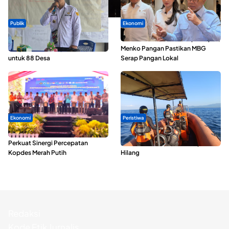
Publik
Ekonomi
ABDESI Morotai Apresiasi
SPPG di Maluku Utara Dipercepat,
Penyaluran ADD Rp3,13 Miliar
Menko Pangan Pastikan MBG
untuk 88 Desa
Serap Pangan Lokal
Ekonomi
Peristiwa
Seminar di Ternate, Mendes
Dua Longboat Bertabrakan di
Perkuat Sinergi Percepatan
Perairan Taliabu, Satu Nelayan
Kopdes Merah Putih
Hilang
Redaksi
Kode Etik Jurnalis