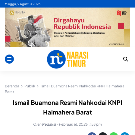
Skip
Minggu, 9 Agustus 2026
to
content
Beranda
Publik
Ismail Buamona Resmi Nahkodai KNPI Halmahera
Barat
Ismail Buamona Resmi Nahkodai KNPI
Halmahera Barat
Oleh
Redaksi
-
Februari 16, 2026, 1:53 pm