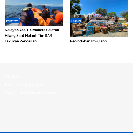
Peristiwa
Hukum
Nelayan Asal Halmahera Selatan
Polda Maluku Utara Musnahkan
Hilang Saat Melaut, Tim SAR
Ribuan Liter Miras Hasil Operasi
Lakukan Pencarian
Penindakan Triwulan 2
Redaksi
Kode Etik Jurnalis
Pedoman Media Siber