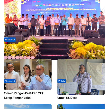
Ekonomi
Seminar di Ternate, Mendes Perkuat Sinergi Percepatan
Kopdes Merah Putih
Ekonomi
Publik
SPPG di Maluku Utara Dipercepat,
ABDESI Morotai Apresiasi
Menko Pangan Pastikan MBG
Penyaluran ADD Rp3,13 Miliar
Serap Pangan Lokal
untuk 88 Desa