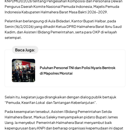
KNPI/MU/I/2026 tentang Pengesahan Komposisi dan Personalia Dewan
Pengurus Daerah Komite Nasional Pemuda Indonesia, Majelis Pemuda
Indonesia Kabupaten Halmahera Barat Masa Bakti 2026-2029.
Pelantikan berlangsung di Aula Bidadari, Kantor Bupati Halbar, pada
Senin (16/2/2026) yang dihadiri Ketua DPRD Halmahera Barat Ibnu Saud
Kadim, dan Asisten I Bidang Pemerintahan, serta para OKP di wilayah
setempat.
Baca Juga:
Puluhan Personel TNI dan Polisi Nyaris Bentrok
di Mapolres Morotai
Selain itu, kegiatan juga dirangkaikan dengan dialog publik bertajuk
“Pemuda, Kearifan Lokal dan Tantangan Keberlanjutan”.
Pada kesempatan tersebut, Asisten I Bidang Pemerintahan Setda
Halmahera Barat, Markus Saleky menyampaikan pidato Bupati James
Uang. Ia menyebut Pemerintah Halmahera Barat menyambut baik
kepengurusan baru KNPI dan berharap organisasi kepemudaan ini dapat