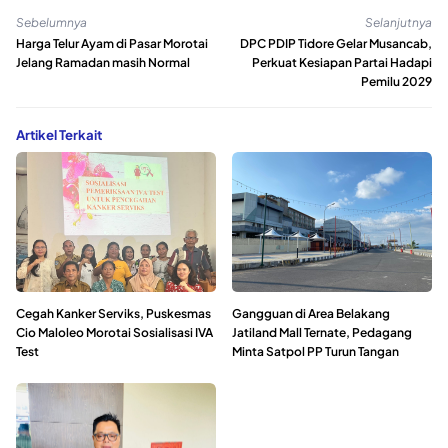
Sebelumnya
Selanjutnya
Harga Telur Ayam di Pasar Morotai
DPC PDIP Tidore Gelar Musancab,
Jelang Ramadan masih Normal
Perkuat Kesiapan Partai Hadapi
Pemilu 2029
Artikel Terkait
Cegah Kanker Serviks, Puskesmas
Gangguan di Area Belakang
Cio Maloleo Morotai Sosialisasi IVA
Jatiland Mall Ternate, Pedagang
Test
Minta Satpol PP Turun Tangan