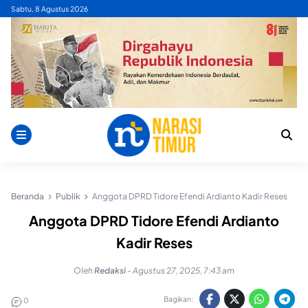
Skip
Sabtu, 8 Agustus 2026
to
content
Beranda
Publik
Anggota DPRD Tidore Efendi Ardianto Kadir Reses
Anggota DPRD Tidore Efendi Ardianto
Kadir Reses
Oleh
Redaksi
-
Agustus 27, 2025, 7:43 am
Bagikan:
0