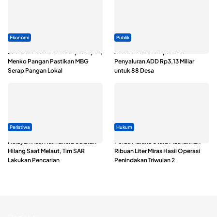
Ekonomi
Publik
SPPG di Maluku Utara Dipercepat,
ABDESI Morotai Apresiasi
Menko Pangan Pastikan MBG
Penyaluran ADD Rp3,13 Miliar
Serap Pangan Lokal
untuk 88 Desa
Peristiwa
Hukum
Nelayan Asal Halmahera Selatan
Polda Maluku Utara Musnahkan
Hilang Saat Melaut, Tim SAR
Ribuan Liter Miras Hasil Operasi
Lakukan Pencarian
Penindakan Triwulan 2