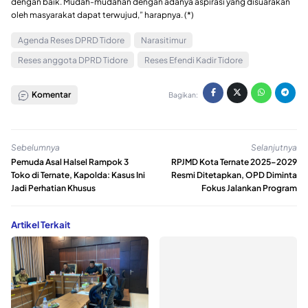
dengan baik. Mudah-mudahan dengan adanya aspirasi yang disuarakan
oleh masyarakat dapat terwujud,” harapnya. (*)
Agenda Reses DPRD Tidore
Narasitimur
Reses anggota DPRD Tidore
Reses Efendi Kadir Tidore
Komentar
Bagikan:
Sebelumnya
Selanjutnya
Pemuda Asal Halsel Rampok 3
RPJMD Kota Ternate 2025–2029
Toko di Ternate, Kapolda: Kasus Ini
Resmi Ditetapkan, OPD Diminta
Jadi Perhatian Khusus
Fokus Jalankan Program
Artikel Terkait