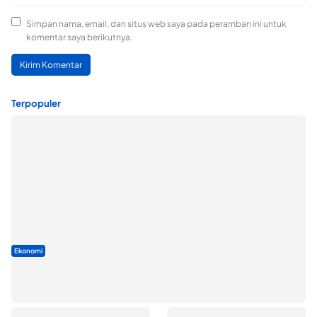
Simpan nama, email, dan situs web saya pada peramban ini untuk
komentar saya berikutnya.
Terpopuler
Ekonomi
Seminar di Ternate, Mendes Perkuat Sinergi Percepatan
Kopdes Merah Putih