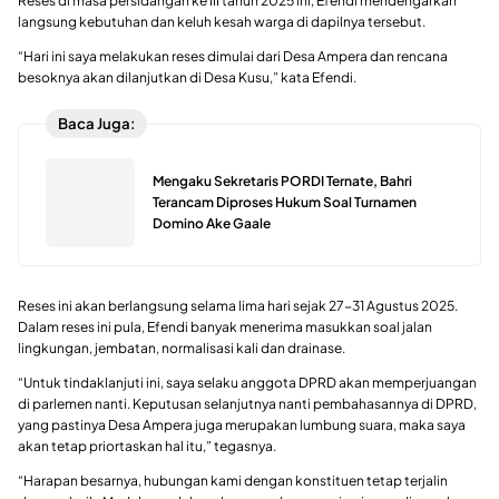
Reses di masa persidangan ke III tahun 2025 ini, Efendi mendengarkan
langsung kebutuhan dan keluh kesah warga di dapilnya tersebut.
“Hari ini saya melakukan reses dimulai dari Desa Ampera dan rencana
besoknya akan dilanjutkan di Desa Kusu,” kata Efendi.
Baca Juga:
Mengaku Sekretaris PORDI Ternate, Bahri
Terancam Diproses Hukum Soal Turnamen
Domino Ake Gaale
Reses ini akan berlangsung selama lima hari sejak 27-31 Agustus 2025.
Dalam reses ini pula, Efendi banyak menerima masukkan soal jalan
lingkungan, jembatan, normalisasi kali dan drainase.
“Untuk tindaklanjuti ini, saya selaku anggota DPRD akan memperjuangan
di parlemen nanti. Keputusan selanjutnya nanti pembahasannya di DPRD,
yang pastinya Desa Ampera juga merupakan lumbung suara, maka saya
akan tetap priortaskan hal itu,” tegasnya.
“Harapan besarnya, hubungan kami dengan konstituen tetap terjalin