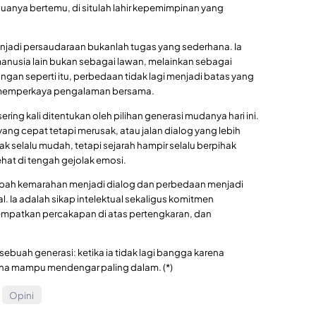
duanya bertemu, di situlah lahir kepemimpinan yang
njadi persaudaraan bukanlah tugas yang sederhana. Ia
nusia lain bukan sebagai lawan, melainkan sebagai
an seperti itu, perbedaan tidak lagi menjadi batas yang
 memperkaya pengalaman bersama.
ng kali ditentukan oleh pilihan generasi mudanya hari ini.
ng cepat tetapi merusak, atau jalan dialog yang lebih
ak selalu mudah, tetapi sejarah hampir selalu berpihak
hat di tengah gejolak emosi.
ubah kemarahan menjadi dialog dan perbedaan menjadi
 Ia adalah sikap intelektual sekaligus komitmen
mpatkan percakapan di atas pertengkaran, dan
sebuah generasi: ketika ia tidak lagi bangga karena
rena mampu mendengar paling dalam. (*)
Opini