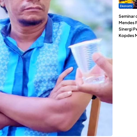
Ekonomi
Seminar d
Mendes P
Sinergi 
Kopdes M