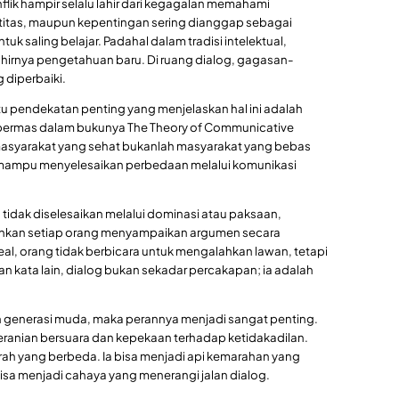
ik hampir selalu lahir dari kegagalan memahami
itas, maupun kepentingan sering dianggap sebagai
 saling belajar. Padahal dalam tradisi intelektual,
ahirnya pengetahuan baru. Di ruang dialog, gagasan-
 diperbaiki.
atu pendekatan penting yang menjelaskan hal ini adalah
Habermas dalam bukunya The Theory of Communicative
syarakat yang sehat bukanlah masyarakat yang bebas
 mampu menyelesaikan perbedaan melalui komunikasi
ya tidak diselesaikan melalui dominasi atau paksaan,
inkan setiap orang menyampaikan argumen secara
al, orang tidak berbicara untuk mengalahkan lawan, tetapi
 kata lain, dialog bukan sekadar percakapan; ia adalah
pan generasi muda, maka perannya menjadi sangat penting.
beranian bersuara dan kepekaan terhadap ketidakadilan.
ah yang berbeda. Ia bisa menjadi api kemarahan yang
isa menjadi cahaya yang menerangi jalan dialog.