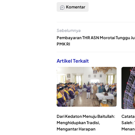
Komentar
Sebelumnya
Pembayaran THR ASN Morotai Tunggu Ju
PMK RI
Artikel Terkait
Dari Kedaton Menuju Baitullah:
Catata
Menghidupkan Tradisi,
Saleh:
Mengantar Harapan
Menan