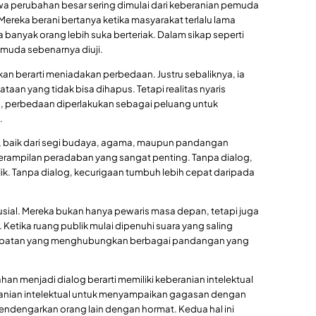
wa perubahan besar sering dimulai dari keberanian pemuda
reka berani bertanya ketika masyarakat terlalu lama
banyak orang lebih suka berteriak. Dalam sikap seperti
emuda sebenarnya diuji.
n berarti meniadakan perbedaan. Justru sebaliknya, ia
an yang tidak bisa dihapus. Tetapi realitas nyaris
, perbedaan diperlakukan sebagai peluang untuk
.
, baik dari segi budaya, agama, maupun pandangan
erampilan peradaban yang sangat penting. Tanpa dialog,
k. Tanpa dialog, kecurigaan tumbuh lebih cepat daripada
rusial. Mereka bukan hanya pewaris masa depan, tetapi juga
 Ketika ruang publik mulai dipenuhi suara yang saling
mbatan yang menghubungkan berbagai pandangan yang
n menjadi dialog berarti memiliki keberanian intelektual
anian intelektual untuk menyampaikan gagasan dengan
ndengarkan orang lain dengan hormat. Kedua hal ini