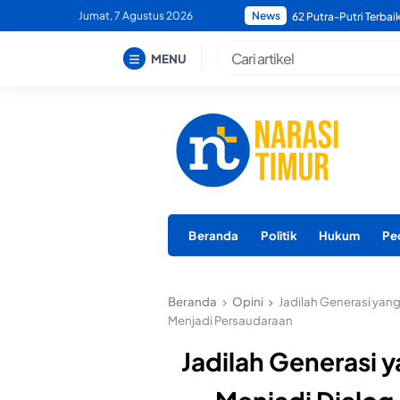
Skip
Jumat, 7 Agustus 2026
News
Bupati Morotai Minta
to
content
MENU
Beranda
Politik
Hukum
Pe
Beranda
Opini
Jadilah Generasi ya
Menjadi Persaudaraan
Jadilah Generasi