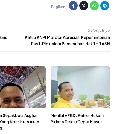
Bagikan:
Selanjutnya
knis
Ketua KNPI Morotai Apresiasi Kepemimpinan
Rusli-Rio dalam Pemenuhan Hak THR ASN
n Sepakbola Asghar
Menilai APBD: Ketika Hukum
 Yang Konsisten Akan
Pidana Terlalu Cepat Masuk
g