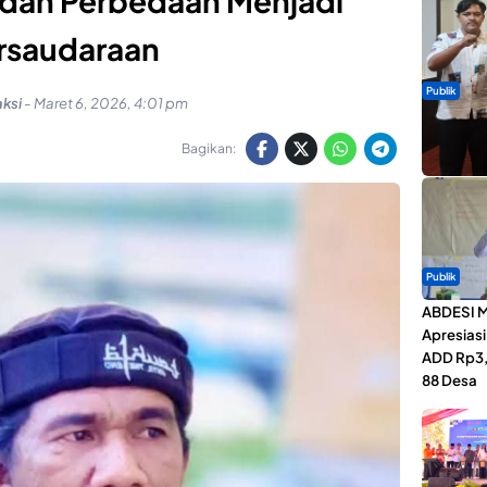
 dan Perbedaan Menjadi
rsaudaraan
Publik
ksi
-
Maret 6, 2026, 4:01 pm
Dua Talen
Gita Bah
Bagikan:
Publik
ABDESI M
Apresias
ADD Rp3,1
88 Desa