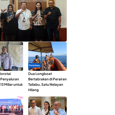
ta Muda Ternate Wakili Maluku Utara di
ana Nusantara 2026
Peristiwa
orotai
Dua Longboat
i Penyaluran
Bertabrakan di Perairan
3 Miliar untuk
Taliabu, Satu Nelayan
Hilang