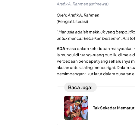
Arafik A. Rahman (Istimewa)
Oleh: Arafik A. Rahman
(Pengiat Literasi)
“Manusia adalah makhluk yang berpolitik;
untuk mencari kebaikan bersama”.
Aristo
ADA
masa dalam kehidupan masyarakat ke
Ia muncul di ruang-ruang publik, di meja 
Perbedaan pendapat yang seharusnya men
alasan untuk saling mencurigai. Dalam sua
persimpangan: ikut larut dalam pusaran em
Baca Juga:
Tak Sekadar Memarut 