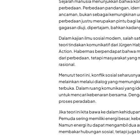
Sejarah manusia menunjukkan bahwa konfl
perbedaan. Perbedaan pandangan, ident
ancaman, bukan sebagai kemungkinan untuk
perbedaan justru merupakan pintu bagi l
gagasan diuji, dipertajam, bahkan kadang
Dalam kajian ilmu sosial modern, salah s
teori tindakan komunikatif dari Jürgen 
Action. Habermas berpendapat bahwa ma
dari perbedaan, tetapi masyarakat yang
rasional.
Menurut teori ini, konflik sosial seharusn
melainkan melalui dialog yang memungk
terbuka. Dalam ruang komunikasi yang ide
untuk mencari kebenaran bersama. Dengan
proses peradaban.
Jika teori ini kita bawa ke dalam kehidu
Pemuda sering memiliki energi besar, ke
Namun energi itu dapat mengambil dua ar
membakar hubungan sosial, tetapi juga b