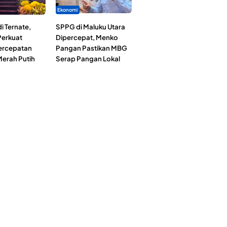
Ekonomi
i Ternate,
SPPG di Maluku Utara
erkuat
Dipercepat, Menko
Percepatan
Pangan Pastikan MBG
erah Putih
Serap Pangan Lokal