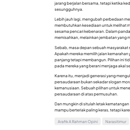
jarang berjalan bersama, tetapi ketika ke
sesungguhnya.
Lebih jauh lagi, mengubah perbedaan me
membutuhkan kesediaan untuk melihat ma
sesama pencari kebenaran. Dalam pandang
memisahkan, melainkan jembatan yang
Sebab, masa depan sebuah masyarakat seri
Apakah mereka memilih jalan kemarahan ya
panjang tetapi membangun. Pilihan ini tid
pada mereka yang berani menjaga akal se
Karena itu, menjadi generasi yang meng
persaudaraan bukan sekadar slogan moral.
kemanusiaan. Sebuah pilihan untuk mene
persaudaraan di atas permusuhan.
Dan mungkin di situlah letak kematangan 
mampu berteriak paling keras, tetapi ka
Arafik A Rahman Opini
Narasitimur