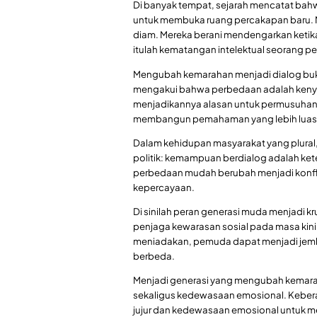
Di banyak tempat, sejarah mencatat bah
untuk membuka ruang percakapan baru. Me
diam. Mereka berani mendengarkan ketika 
itulah kematangan intelektual seorang p
Mengubah kemarahan menjadi dialog buka
mengakui bahwa perbedaan adalah kenyata
menjadikannya alasan untuk permusuhan
membangun pemahaman yang lebih luas
Dalam kehidupan masyarakat yang plural
politik: kemampuan berdialog adalah ket
perbedaan mudah berubah menjadi konfli
kepercayaan.
Di sinilah peran generasi muda menjadi k
penjaga kewarasan sosial pada masa kini.
meniadakan, pemuda dapat menjadi je
berbeda.
Menjadi generasi yang mengubah kemaraha
sekaligus kedewasaan emosional. Keber
jujur dan kedewasaan emosional untuk me