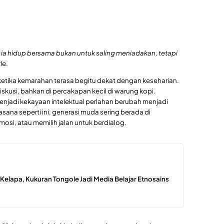
 ia hidup bersama bukan untuk saling meniadakan, tetapi
tle
.
tika kemarahan terasa begitu dekat dengan keseharian.
diskusi, bahkan di percakapan kecil di warung kopi.
jadi kekayaan intelektual perlahan berubah menjadi
sana seperti ini, generasi muda sering berada di
osi, atau memilih jalan untuk berdialog.
Kelapa, Kukuran Tongole Jadi Media Belajar Etnosains