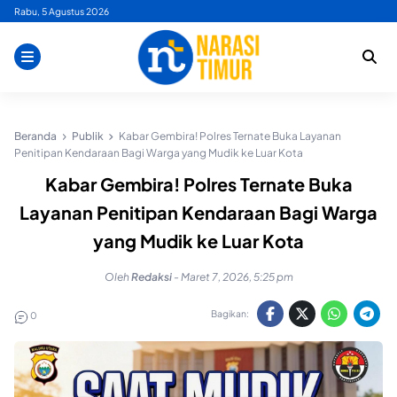
Skip
Rabu, 5 Agustus 2026
to
content
Beranda
Publik
Kabar Gembira! Polres Ternate Buka Layanan
Penitipan Kendaraan Bagi Warga yang Mudik ke Luar Kota
Kabar Gembira! Polres Ternate Buka
Layanan Penitipan Kendaraan Bagi Warga
yang Mudik ke Luar Kota
Oleh
Redaksi
-
Maret 7, 2026, 5:25 pm
Bagikan:
0