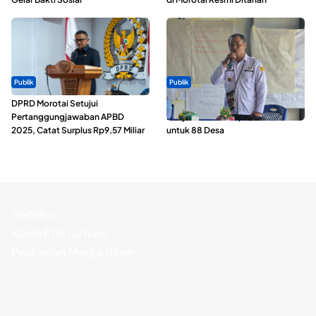
Publik
Publik
DPRD Morotai Setujui
ABDESI Morotai Apresiasi
Pertanggungjawaban APBD
Penyaluran ADD Rp3,13 Miliar
2025, Catat Surplus Rp9,57 Miliar
untuk 88 Desa
Redaksi
Kode Etik Jurnalis
Pedoman Media Siber