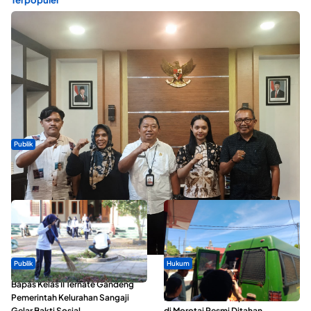
Publik
Dua Talenta Muda Ternate Wakili Maluku Utara di Gita Bahana
Nusantara 2026
Publik
Hukum
Bapas Kelas II Ternate Gandeng
Oknum ASN yang Diduga Lakukan
Pemerintah Kelurahan Sangaji
Pelecehan Terhadap 5 Siswa SMA
Gelar Bakti Sosial
di Morotai Resmi Ditahan