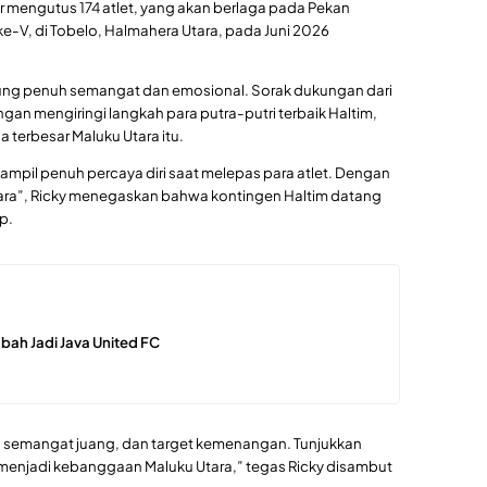
 mengutus 174 atlet, yang akan berlaga pada Pekan
ke-V, di Tobelo, Halmahera Utara, pada Juni 2026
ung penuh semangat dan emosional. Sorak dukungan dari
angan mengiringi langkah para putra-putri terbaik Haltim,
 terbesar Maluku Utara itu.
 tampil penuh percaya diri saat melepas para atlet. Dengan
uara”, Ricky menegaskan bahwa kontingen Haltim datang
p.
ubah Jadi Java United FC
, semangat juang, dan target kemenangan. Tunjukkan
menjadi kebanggaan Maluku Utara,” tegas Ricky disambut