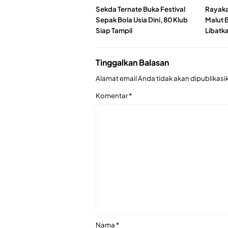
Sekda Ternate Buka Festival
Rayaka
Sepak Bola Usia Dini, 80 Klub
Malut B
Siap Tampil
Libatk
Tinggalkan Balasan
Alamat email Anda tidak akan dipublikasi
Komentar
*
Nama
*