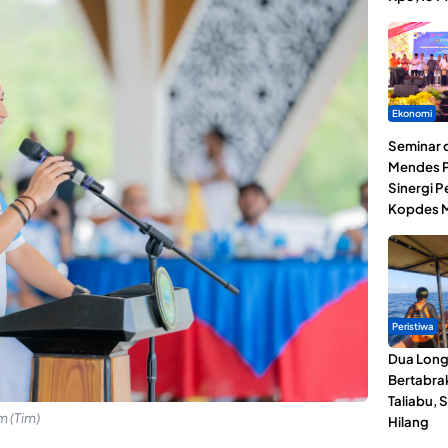
Ekonomi
Seminar d
Mendes P
Sinergi 
Kopdes M
Peristiwa
Dua Lon
Bertabrak
Taliabu, 
m (Tim)
Hilang