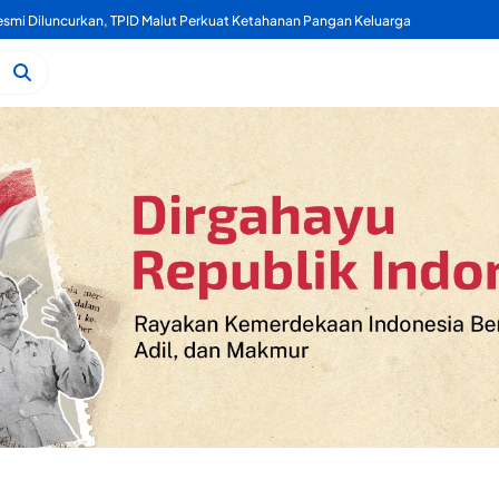
Kelapa, Kukuran Tongole Jadi Media Belajar Etnosains