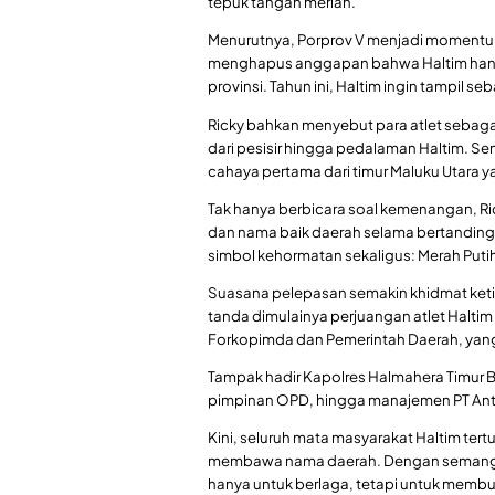
tepuk tangan meriah.
Menurutnya, Porprov V menjadi momentum
menghapus anggapan bahwa Haltim hanya
provinsi. Tahun ini, Haltim ingin tampil 
Ricky bahkan menyebut para atlet seba
dari pesisir hingga pedalaman Haltim. Se
cahaya pertama dari timur Maluku Utara ya
Tak hanya berbicara soal kemenangan, Ri
dan nama baik daerah selama bertanding. 
simbol kehormatan sekaligus: Merah Putih
Suasana pelepasan semakin khidmat keti
tanda dimulainya perjuangan atlet Haltim
Forkopimda dan Pemerintah Daerah, yang 
Tampak hadir Kapolres Halmahera Timur B
pimpinan OPD, hingga manajemen PT An
Kini, seluruh mata masyarakat Haltim tert
membawa nama daerah. Dengan semangat 
hanya untuk berlaga, tetapi untuk membu