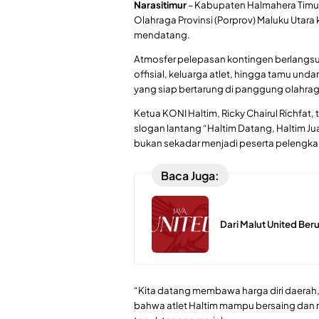
Narasitimur
– Kabupaten Halmahera Timur
Olahraga Provinsi (Porprov) Maluku Utara 
mendatang.
Atmosfer pelepasan kontingen berlangs
offisial, keluarga atlet, hingga tamu und
yang siap bertarung di panggung olahraga
Ketua KONI Haltim, Ricky Chairul Richfat,
slogan lantang “Haltim Datang, Haltim J
bukan sekadar menjadi peserta pelengka
Baca Juga:
Dari Malut United Ber
“Kita datang membawa harga diri daerah
bahwa atlet Haltim mampu bersaing dan 