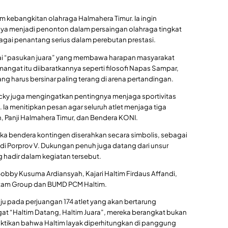
 kebangkitan olahraga Halmahera Timur. Ia ingin
 menjadi penonton dalam persaingan olahraga tingkat
sebagai penantang serius dalam perebutan prestasi.
gai “pasukan juara” yang membawa harapan masyarakat
mangat itu diibaratkannya seperti filosofi Napas Sampar,
ng harus bersinar paling terang di arena pertandingan.
cky juga mengingatkan pentingnya menjaga sportivitas
Ia menitipkan pesan agar seluruh atlet menjaga tiga
, Panji Halmahera Timur, dan Bendera KONI.
ka bendera kontingen diserahkan secara simbolis, sebagai
 di Porprov V. Dukungan penuh juga datang dari unsur
hadir dalam kegiatan tersebut.
obby Kusuma Ardiansyah, Kajari Haltim Firdaus Affandi,
tam Group dan BUMD PCM Haltim.
uju pada perjuangan 174 atlet yang akan bertarung
“Haltim Datang, Haltim Juara”, mereka berangkat bukan
ktikan bahwa Haltim layak diperhitungkan di panggung