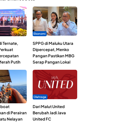
Ekonomi
i Ternate,
SPPG di Maluku Utara
erkuat
Dipercepat, Menko
Percepatan
Pangan Pastikan MBG
erah Putih
Serap Pangan Lokal
Olahraga
gboat
Dari Malut United
an di Perairan
Berubah Jadi Java
Satu Nelayan
United FC