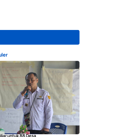
ler
orotai Apresiasi Penyaluran ADD
liar untuk 88 Desa