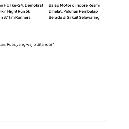
n HUT ke-24, Demokrat
Balap Motor di Tidore Resmi
ikin Night Run 5k
Dihelat, Puluhan Pembalap
an 87 Tim Runners
Beradu di Sirkuit Selawaring
kan.
Ruas yang wajib ditandai
*