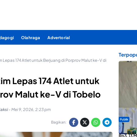
dagogi
Olahraga
Advertorial
Terpopu
 Lepas 174 Atlet untuk Berjuang di Porprov Malut ke-V di
im Lepas 174 Atlet untuk
rov Malut ke-V di Tobelo
aksi
-
Mei 9, 2026, 2:23 pm
Publik
Bagikan:
ABDESI M
Rp3,13 Mi