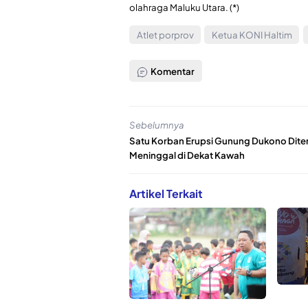
olahraga Maluku Utara. (*)
Atlet porprov
Ketua KONI Haltim
Komentar
Sebelumnya
Satu Korban Erupsi Gunung Dukono Dit
Meninggal di Dekat Kawah
Artikel Terkait