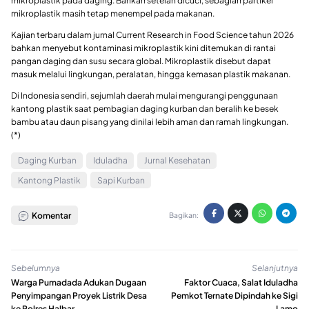
mikroplastik pada daging. Bahkan setelah dicuci, sebagian partikel
mikroplastik masih tetap menempel pada makanan.
Kajian terbaru dalam jurnal
Current Research in Food Science
tahun 2026
bahkan menyebut kontaminasi mikroplastik kini ditemukan di rantai
pangan daging dan susu secara global. Mikroplastik disebut dapat
masuk melalui lingkungan, peralatan, hingga kemasan plastik makanan.
Di Indonesia sendiri, sejumlah daerah mulai mengurangi penggunaan
kantong plastik saat pembagian daging kurban dan beralih ke besek
bambu atau daun pisang yang dinilai lebih aman dan ramah lingkungan.
(*)
Daging Kurban
Iduladha
Jurnal Kesehatan
Kantong Plastik
Sapi Kurban
Komentar
Bagikan:
Sebelumnya
Selanjutnya
Warga Pumadada Adukan Dugaan
Faktor Cuaca, Salat Iduladha
Penyimpangan Proyek Listrik Desa
Pemkot Ternate Dipindah ke Sigi
ke Polres Halbar
Lamo