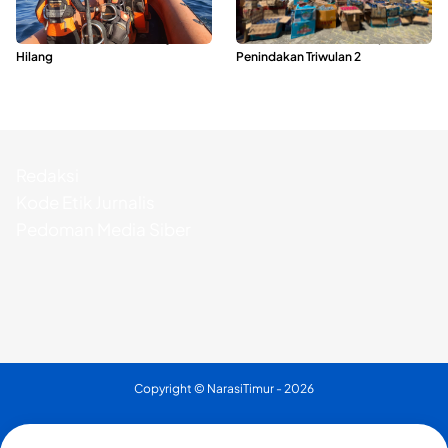
Dua Longboat Bertabrakan di
Polda Maluku Utara Musnahkan
Perairan Taliabu, Satu Nelayan
Ribuan Liter Miras Hasil Operasi
Hilang
Penindakan Triwulan 2
Redaksi
Kode Etik Jurnalis
Pedoman Media Siber
Copyright ©
NarasiTimur
- 2026