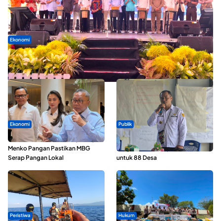
Ekonomi
Seminar di Ternate, Mendes Perkuat Sinergi Percepatan
Kopdes Merah Putih
Ekonomi
Publik
SPPG di Maluku Utara Dipercepat,
ABDESI Morotai Apresiasi
Menko Pangan Pastikan MBG
Penyaluran ADD Rp3,13 Miliar
Serap Pangan Lokal
untuk 88 Desa
Peristiwa
Hukum