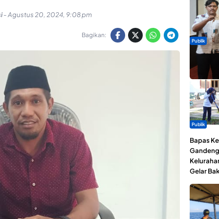
i
-
Agustus 20, 2024, 9:08 pm
Bagikan:
Publik
Dua Talen
Gita Bah
Publik
Bapas Kel
Gandeng
Keluraha
Gelar Bak