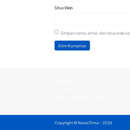
Situs Web
Simpan nama, email, dan situs web sa
Redaksi
Kode Etik Jurnalis
Pedoman Media Siber
Copyright ©
NarasiTimur
- 2026