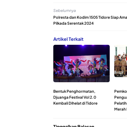
Sebelumnya
Polresta dan Kodim 1505 Tidore Siap Am
Pilkada Serentak 2024
Artikel Terkait
Bentuk Penghormatan,
Pemkot
Djuanga Festival Vol 2.0
Pengua
Kembali Dihelat di Tidore
Pelati
Merah 
Tinggalkan Balasan