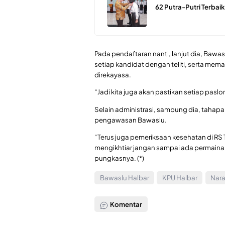
62 Putra-Putri Terbaik
Pada pendaftaran nanti, lanjut dia, Baw
setiap kandidat dengan teliti, serta mema
direkayasa.
“Jadi kita juga akan pastikan setiap paslo
Selain administrasi, sambung dia, tahapa
pengawasan Bawaslu.
“Terus juga pemeriksaan kesehatan di RS T
mengikhtiar jangan sampai ada permainan
pungkasnya. (*)
Bawaslu Halbar
KPU Halbar
Nara
Komentar