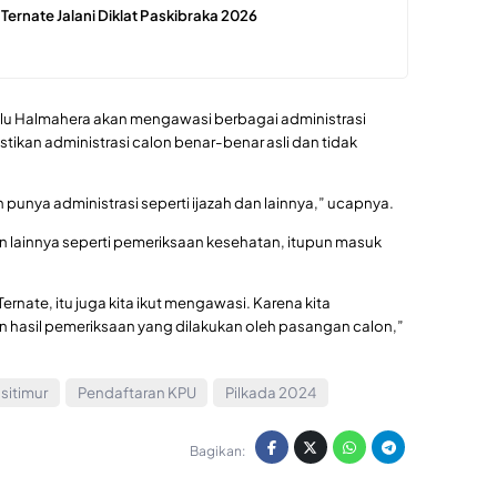
 Ternate Jalani Diklat Paskibraka 2026
aslu Halmahera akan mengawasi berbagai administrasi
stikan administrasi calon benar-benar asli dan tidak
n punya administrasi seperti ijazah dan lainnya,” ucapnya.
n lainnya seperti pemeriksaan kesehatan, itupun masuk
ernate, itu juga kita ikut mengawasi. Karena kita
 hasil pemeriksaan yang dilakukan oleh pasangan calon,”
sitimur
Pendaftaran KPU
Pilkada 2024
Bagikan: