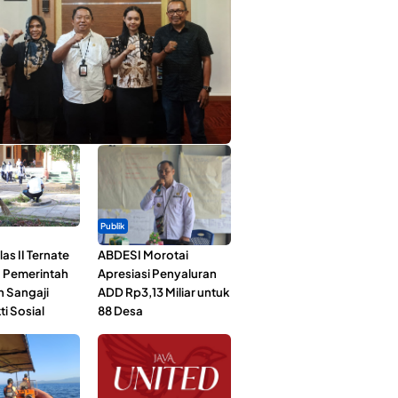
ta Muda Ternate Wakili Maluku Utara di
ana Nusantara 2026
Publik
as II Ternate
ABDESI Morotai
 Pemerintah
Apresiasi Penyaluran
n Sangaji
ADD Rp3,13 Miliar untuk
ti Sosial
88 Desa