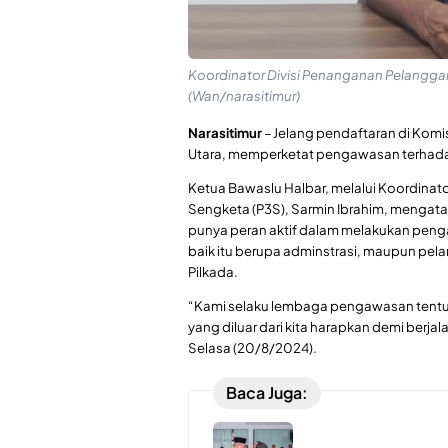
Koordinator Divisi Penanganan Pelanggar
(Wan/narasitimur)
Narasitimur
– Jelang pendaftaran di Komi
Utara, memperketat pengawasan terhada
Ketua Bawaslu Halbar, melalui Koordinat
Sengketa (P3S), Sarmin Ibrahim, mengat
punya peran aktif dalam melakukan peng
baik itu berupa adminstrasi, maupun pe
Pilkada.
“Kami selaku lembaga pengawasan tentu 
yang diluar dari kita harapkan demi berj
Selasa (20/8/2024).
Baca Juga: