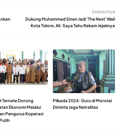
Selanjutnya
ankan
Dukung Muhammad Sinen Jadi ‘The Next’ Wali
Kota Tidore, Ali: Saya Tahu Rekam Jejaknya
 Ternate Dorong
Pilkada 2024: Guru di Morotai
tan Ekonomi Melalui
Diminta Jaga Netralitas
han Pengurus Koperasi
Putih