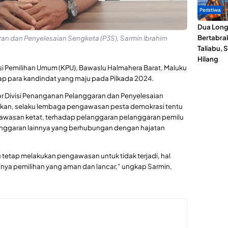
Peristiwa
Dua Lon
Bertabrak
an dan Penyelesaian Sengketa (P3S), Sarmin Ibrahim
Taliabu, 
Hilang
si Pemilihan Umum (KPU), Bawaslu Halmahera Barat, Maluku
p para kandindat yang maju pada Pilkada 2024.
or Divisi Penanganan Pelanggaran dan Penyelesaian
akan, selaku lembaga pengawasan pesta demokrasi tentu
awasan ketat, terhadap pelanggaran pelanggaran pemilu
langgaran lainnya yang berhubungan dengan hajatan
tetap melakukan pengawasan untuk tidak terjadi, hal
alanya pemilihan yang aman dan lancar,” ungkap Sarmin,