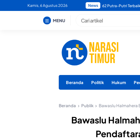
Skip
Kamis, 6 Agustus 2026
News
Bupati Morotai Minta
to
content
MENU
Beranda
Politik
Hukum
Pe
Beranda
Publik
Bawaslu Halmahera B
Bawaslu Halmahe
Pendaftar