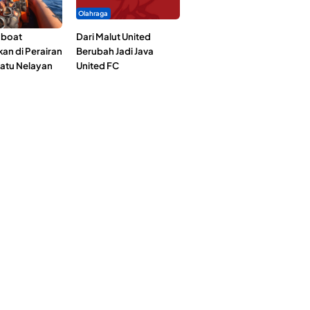
Olahraga
gboat
Dari Malut United
an di Perairan
Berubah Jadi Java
Satu Nelayan
United FC