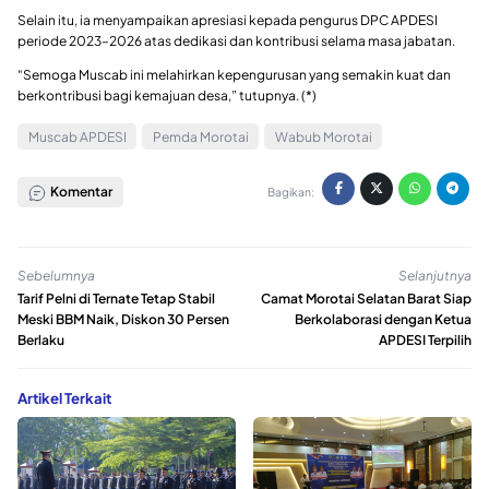
Selain itu, ia menyampaikan apresiasi kepada pengurus DPC APDESI
periode 2023–2026 atas dedikasi dan kontribusi selama masa jabatan.
“Semoga Muscab ini melahirkan kepengurusan yang semakin kuat dan
berkontribusi bagi kemajuan desa,” tutupnya. (*)
Muscab APDESI
Pemda Morotai
Wabub Morotai
Komentar
Bagikan:
Sebelumnya
Selanjutnya
Tarif Pelni di Ternate Tetap Stabil
Camat Morotai Selatan Barat Siap
Meski BBM Naik, Diskon 30 Persen
Berkolaborasi dengan Ketua
Berlaku
APDESI Terpilih
Artikel Terkait