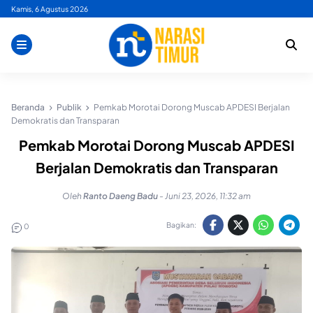
Skip
Kamis, 6 Agustus 2026
to
content
Beranda
Publik
Pemkab Morotai Dorong Muscab APDESI Berjalan
Demokratis dan Transparan
Pemkab Morotai Dorong Muscab APDESI
Berjalan Demokratis dan Transparan
Oleh
Ranto Daeng Badu
-
Juni 23, 2026, 11:32 am
Bagikan:
0