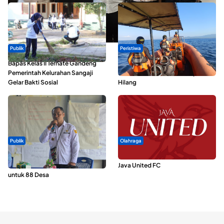
Publik
Peristiwa
Bapas Kelas II Ternate Gandeng
Dua Longboat Bertabrakan di
Pemerintah Kelurahan Sangaji
Perairan Taliabu, Satu Nelayan
Gelar Bakti Sosial
Hilang
Publik
Olahraga
ABDESI Morotai Apresiasi
Dari Malut United Berubah Jadi
Penyaluran ADD Rp3,13 Miliar
Java United FC
untuk 88 Desa