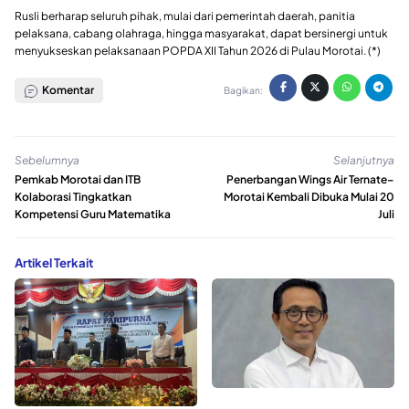
Rusli berharap seluruh pihak, mulai dari pemerintah daerah, panitia
pelaksana, cabang olahraga, hingga masyarakat, dapat bersinergi untuk
menyukseskan pelaksanaan POPDA XII Tahun 2026 di Pulau Morotai. (*)
Komentar
Bagikan:
Sebelumnya
Selanjutnya
Pemkab Morotai dan ITB
Penerbangan Wings Air Ternate–
Kolaborasi Tingkatkan
Morotai Kembali Dibuka Mulai 20
Kompetensi Guru Matematika
Juli
Artikel Terkait