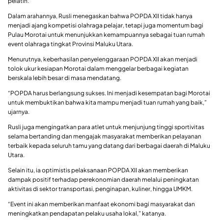
pelatih.
Dalam arahannya, Rusli menegaskan bahwa POPDA XII tidak hanya
menjadi ajang kompetisi olahraga pelajar, tetapi juga momentum bagi
Pulau Morotai untuk menunjukkan kemampuannya sebagai tuan rumah
event olahraga tingkat Provinsi Maluku Utara.
Menurutnya, keberhasilan penyelenggaraan POPDA XII akan menjadi
tolok ukur kesiapan Morotai dalam menggelar berbagai kegiatan
berskala lebih besar di masa mendatang.
“POPDA harus berlangsung sukses. Ini menjadi kesempatan bagi Morotai
untuk membuktikan bahwa kita mampu menjadi tuan rumah yang baik,”
ujarnya.
Rusli juga mengingatkan para atlet untuk menjunjung tinggi sportivitas
selama bertanding dan mengajak masyarakat memberikan pelayanan
terbaik kepada seluruh tamu yang datang dari berbagai daerah di Maluku
Utara.
Selain itu, ia optimistis pelaksanaan POPDA XII akan memberikan
dampak positif terhadap perekonomian daerah melalui peningkatan
aktivitas di sektor transportasi, penginapan, kuliner, hingga UMKM.
“Event ini akan memberikan manfaat ekonomi bagi masyarakat dan
meningkatkan pendapatan pelaku usaha lokal,” katanya.