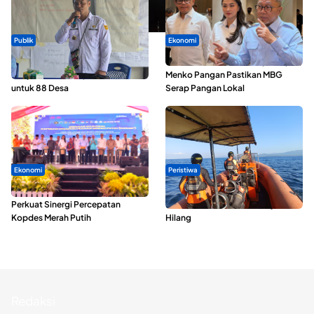
Publik
Ekonomi
ABDESI Morotai Apresiasi
SPPG di Maluku Utara Dipercepat,
Penyaluran ADD Rp3,13 Miliar
Menko Pangan Pastikan MBG
untuk 88 Desa
Serap Pangan Lokal
Ekonomi
Peristiwa
Seminar di Ternate, Mendes
Dua Longboat Bertabrakan di
Perkuat Sinergi Percepatan
Perairan Taliabu, Satu Nelayan
Kopdes Merah Putih
Hilang
Redaksi