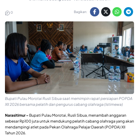
Bagikan:
0
Bupati Pulau Morotai Rusli Sibua saat memimpin rapat persiapan POPDA
XII 2026 bersama pelatih dan pengurus cabang olahraga (Istimewa)
Narasitimur –
Bupati Pulau Morotai, Rusli Sibua, menambah anggaran
sebesar Rp100 juta untuk mendukung pelatih cabang olahraga yang akan
mendampingi atlet pada Pekan Olahraga Pelajar Daerah (POPDA) XII
Tahun 2026.