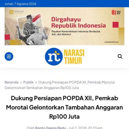
Skip
Jumat, 7 Agustus 2026
to
content
Beranda
Publik
Dukung Persiapan POPDA XII, Pemkab Morotai
Gelontorkan Tambahan Anggaran Rp100 Juta
Dukung Persiapan POPDA XII, Pemkab
Morotai Gelontorkan Tambahan Anggaran
Rp100 Juta
Oleh
Ranto Daeng Badu
-
Juli 3, 2026, 10:33 am