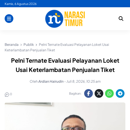
Skip
Kamis, 6 Agustus 2026
to
content
Beranda
Publik
Pelni Ternate Evaluasi Pelayanan Loket Usai
Keterlambatan Penjualan Tiket
Pelni Ternate Evaluasi Pelayanan Loket
Usai Keterlambatan Penjualan Tiket
Oleh
Ardian Hairudin
-
Juli 8, 2026, 10:25 am
Bagikan:
0