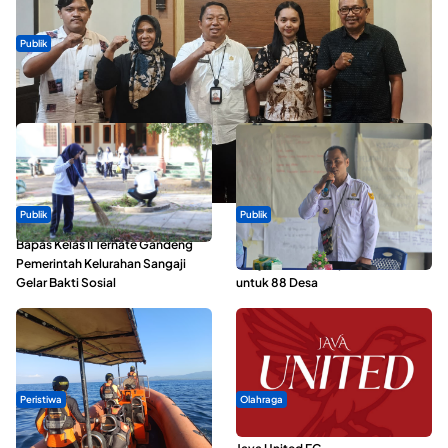
Publik
Dua Talenta Muda Ternate Wakili Maluku Utara di Gita Bahana
Nusantara 2026
Publik
Publik
Bapas Kelas II Ternate Gandeng
ABDESI Morotai Apresiasi
Pemerintah Kelurahan Sangaji
Penyaluran ADD Rp3,13 Miliar
Gelar Bakti Sosial
untuk 88 Desa
Peristiwa
Olahraga
Dua Longboat Bertabrakan di
Dari Malut United Berubah Jadi