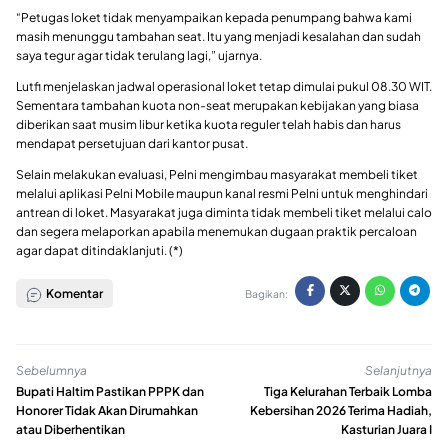
“Petugas loket tidak menyampaikan kepada penumpang bahwa kami
masih menunggu tambahan seat. Itu yang menjadi kesalahan dan sudah
saya tegur agar tidak terulang lagi,” ujarnya.
Lutfi menjelaskan jadwal operasional loket tetap dimulai pukul 08.30 WIT.
Sementara tambahan kuota non-seat merupakan kebijakan yang biasa
diberikan saat musim libur ketika kuota reguler telah habis dan harus
mendapat persetujuan dari kantor pusat.
Selain melakukan evaluasi, Pelni mengimbau masyarakat membeli tiket
melalui aplikasi Pelni Mobile maupun kanal resmi Pelni untuk menghindari
antrean di loket. Masyarakat juga diminta tidak membeli tiket melalui calo
dan segera melaporkan apabila menemukan dugaan praktik percaloan
agar dapat ditindaklanjuti. (*)
Komentar
Bagikan:
Sebelumnya
Selanjutnya
Bupati Haltim Pastikan PPPK dan
Tiga Kelurahan Terbaik Lomba
Honorer Tidak Akan Dirumahkan
Kebersihan 2026 Terima Hadiah,
atau Diberhentikan
Kasturian Juara I