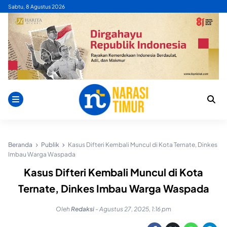
Skip
Sabtu, 8 Agustus 2026
to
content
Beranda
Publik
Kasus Difteri Kembali Muncul di Kota Ternate, Dinkes
Imbau Warga Waspada
Kasus Difteri Kembali Muncul di Kota
Ternate, Dinkes Imbau Warga Waspada
Oleh
Redaksi
-
Agustus 27, 2025, 1:16 pm