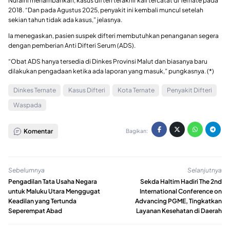
Nuraini menambahkan, kasus difteri terakhir kali tercatat di Ternate pada
2018. “Dan pada Agustus 2025, penyakit ini kembali muncul setelah
sekian tahun tidak ada kasus,” jelasnya.
Ia menegaskan, pasien suspek difteri membutuhkan penanganan segera
dengan pemberian Anti Difteri Serum (ADS).
“Obat ADS hanya tersedia di Dinkes Provinsi Malut dan biasanya baru
dilakukan pengadaan ketika ada laporan yang masuk,” pungkasnya. (*)
Dinkes Ternate
Kasus Difteri
Kota Ternate
Penyakit Difteri
Waspada
Komentar
Bagikan:
Sebelumnya
Selanjutnya
Pengadilan Tata Usaha Negara
Sekda Haltim Hadiri The 2nd
untuk Maluku Utara Menggugat
International Conference on
Keadilan yang Tertunda
Advancing PGME, Tingkatkan
Seperempat Abad
Layanan Kesehatan di Daerah