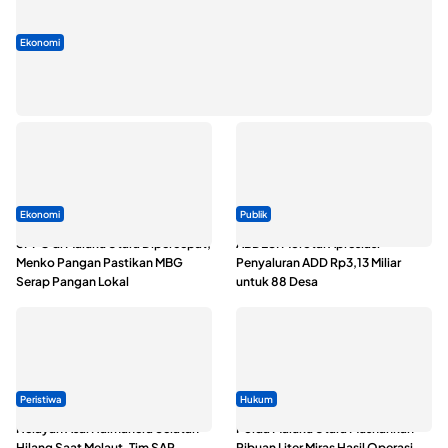
Ekonomi
Seminar di Ternate, Mendes Perkuat Sinergi Percepatan
Kopdes Merah Putih
Ekonomi
Publik
SPPG di Maluku Utara Dipercepat,
ABDESI Morotai Apresiasi
Menko Pangan Pastikan MBG
Penyaluran ADD Rp3,13 Miliar
Serap Pangan Lokal
untuk 88 Desa
Peristiwa
Hukum
Nelayan Asal Halmahera Selatan
Polda Maluku Utara Musnahkan
Hilang Saat Melaut, Tim SAR
Ribuan Liter Miras Hasil Operasi