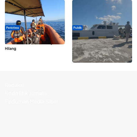
Peristiwa
Publik
Dua Longboat Bertabrakan di
Pelayaran Perdana KM Dodola
Perairan Taliabu, Satu Nelayan
Express Terkendala, Baling-baling
Hilang
Kapal Rusak
Redaksi
Kode Etik Jurnalis
Pedoman Media Siber