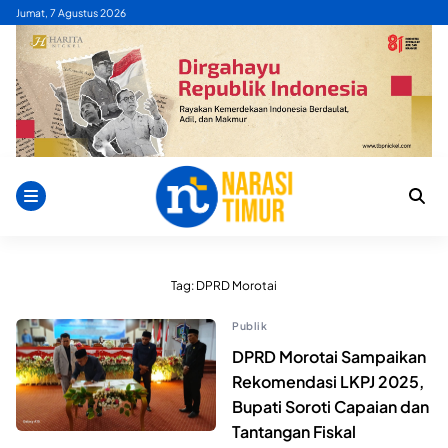
Skip
Jumat, 7 Agustus 2026
to
content
Tag:
DPRD Morotai
Publik
DPRD Morotai Sampaikan
Rekomendasi LKPJ 2025,
Bupati Soroti Capaian dan
Tantangan Fiskal