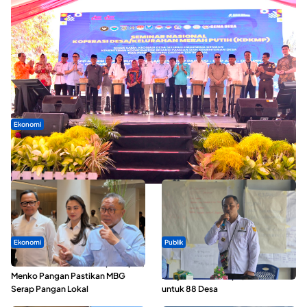
Ekonomi
Seminar di Ternate, Mendes Perkuat Sinergi Percepatan
Kopdes Merah Putih
Ekonomi
Publik
SPPG di Maluku Utara Dipercepat,
ABDESI Morotai Apresiasi
Menko Pangan Pastikan MBG
Penyaluran ADD Rp3,13 Miliar
Serap Pangan Lokal
untuk 88 Desa