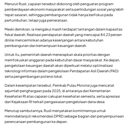
Menurut Rusli, capaian tersebut didorong oleh penguatan program
pemberdayaan ekonomi masyarakat serta perlindungan sosial yang lebih
tepat sasaran, sehingga pembangunan tidak hanya berfokus pada
pertumbuhan, tetapi juga pemerataan.
Meski demikian, ia mengakui masih terdapat tantangan dalam kapasitas
fiskal daerah. Realisasi pendapatan daerah yang mencapai 84,23 persen
dinilai mencerminkan adanya kesenjangan antara kebutuhan
pembangunan dan kemampuan keuangan daerah.
Untuk itu, pemerintah daerah menerapkan skala prioritas dengan
memfokuskan anggaran pada kebutuhan dasar masyarakat. Ke depan,
pengelolaan keuangan daerah akan diperkuat melalui optimalisasi
teknologi informasi dalam pengelolaan Pendapatan Asli Daerah (PAD)
serta pengembangan potensi lokal.
Dalam kesempatan tersebut, Pemkab Pulau Morotai juga mencatat
sejumlah penghargaan pada 2025, di antaranya dari Kementerian
Kesehatan RI atas capaian cakupan kesehatan semesta, serta apresiasi
dari Kejaksaan RI terkait pengawasan pengelolaan dana desa.
Menutup sambutannya, Rusli menyatakan komitmennya untuk
menindaklanjuti rekomendasi DPRD sebagai bagian dari penyempurnaan
perencanaan pembangunan ke depan.