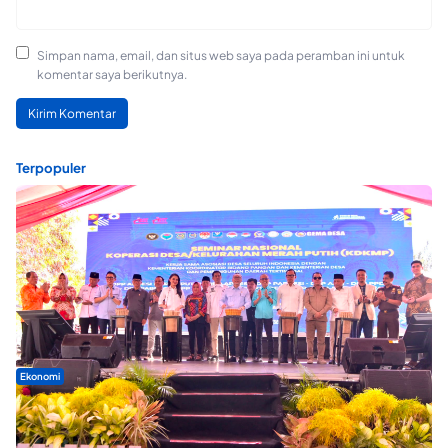
Simpan nama, email, dan situs web saya pada peramban ini untuk
komentar saya berikutnya.
Terpopuler
Ekonomi
Seminar di Ternate, Mendes Perkuat Sinergi Percepatan
Kopdes Merah Putih