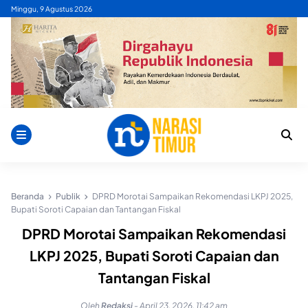
Skip
Minggu, 9 Agustus 2026
to
content
Beranda
Publik
DPRD Morotai Sampaikan Rekomendasi LKPJ 2025,
Bupati Soroti Capaian dan Tantangan Fiskal
DPRD Morotai Sampaikan Rekomendasi
LKPJ 2025, Bupati Soroti Capaian dan
Tantangan Fiskal
Oleh
Redaksi
-
April 23, 2026, 11:42 am