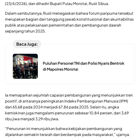
(23/4/2026), dan dihadiri Bupati Pulau Morotai,
Rusli Sibua
.
Dalam sambutannya, Rusli menegaskan bahwa forum paripurna tersebut
merupakan bagian dari tanggung jawab konstitusional dan akuntabilitas
publik atas pelaksanaan pemerintahan dan pembangunan daerah
sepanjang tahun 2025.
Baca Juga:
Puluhan Personel TNI dan Polisi Nyaris Bentrok
di Mapolres Morotai
Ia memaparkan sejumlah capaian pembangunan yang menunjukkan tren
positif, di antaranya peningkatan Indeks Pembangunan Manusia (IPM)
dari 65,68 pada 2024 menjadi 67,86 pada 2025. Selain itu, angka
kemiskinan juga mengalami penurunan sebesar 10,84 persen, dari 3,69
ribu jiwa menjadi 3,29 ribu jiwa.
“Penurunan ini menunjukkan bahwa kebijakan pembangunan yang
dijalankan semakin terarah dan berdampak pada masyarakat,” ujarnya.