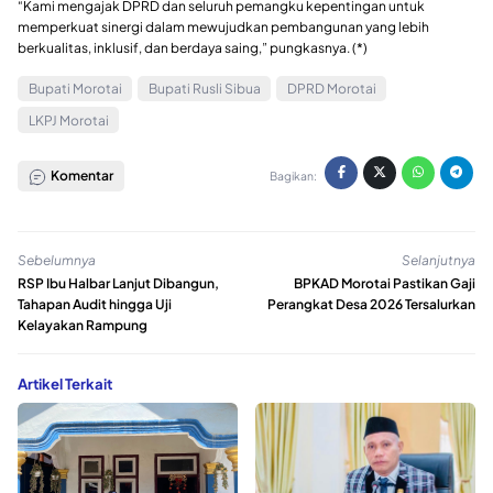
“Kami mengajak DPRD dan seluruh pemangku kepentingan untuk
memperkuat sinergi dalam mewujudkan pembangunan yang lebih
berkualitas, inklusif, dan berdaya saing,” pungkasnya. (*)
Bupati Morotai
Bupati Rusli Sibua
DPRD Morotai
LKPJ Morotai
Komentar
Bagikan:
Sebelumnya
Selanjutnya
RSP Ibu Halbar Lanjut Dibangun,
BPKAD Morotai Pastikan Gaji
Tahapan Audit hingga Uji
Perangkat Desa 2026 Tersalurkan
Kelayakan Rampung
Artikel Terkait