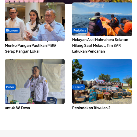
Ekonomi
Peristiwa
SPPG di Maluku Utara Dipercepat,
Nelayan Asal Halmahera Selatan
Menko Pangan Pastikan MBG
Hilang Saat Melaut, Tim SAR
Serap Pangan Lokal
Lakukan Pencarian
Publik
Hukum
ABDESI Morotai Apresiasi
Polda Maluku Utara Musnahkan
Penyaluran ADD Rp3,13 Miliar
Ribuan Liter Miras Hasil Operasi
untuk 88 Desa
Penindakan Triwulan 2