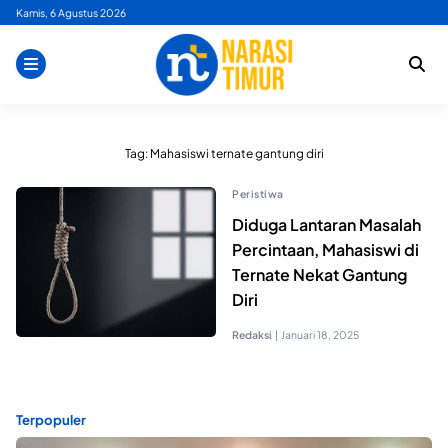
Skip
Kamis, 6 Agustus 2026
to
content
Tag:
Mahasiswi ternate gantung diri
Peristiwa
Diduga Lantaran Masalah
Percintaan, Mahasiswi di
Ternate Nekat Gantung
Diri
Redaksi
|
Januari 18, 2025
Terpopuler