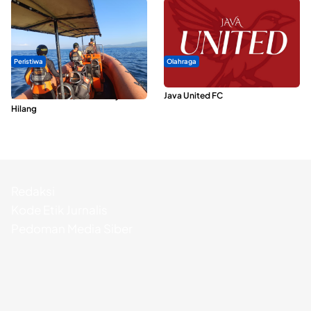
Peristiwa
Olahraga
Dua Longboat Bertabrakan di
Dari Malut United Berubah Jadi
Perairan Taliabu, Satu Nelayan
Java United FC
Hilang
Redaksi
Kode Etik Jurnalis
Pedoman Media Siber