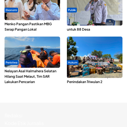
Ekonomi
Publik
SPPG di Maluku Utara Dipercepat,
ABDESI Morotai Apresiasi
Menko Pangan Pastikan MBG
Penyaluran ADD Rp3,13 Miliar
Serap Pangan Lokal
untuk 88 Desa
Peristiwa
Hukum
Nelayan Asal Halmahera Selatan
Polda Maluku Utara Musnahkan
Hilang Saat Melaut, Tim SAR
Ribuan Liter Miras Hasil Operasi
Lakukan Pencarian
Penindakan Triwulan 2
Redaksi
Kode Etik Jurnalis