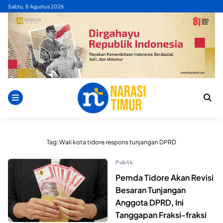
Skip
Sabtu, 8 Agustus 2026
to
content
Tag:
Wali kota tidore respons tunjangan DPRD
Publik
Pemda Tidore Akan Revisi
Besaran Tunjangan
Anggota DPRD, Ini
Tanggapan Fraksi-fraksi