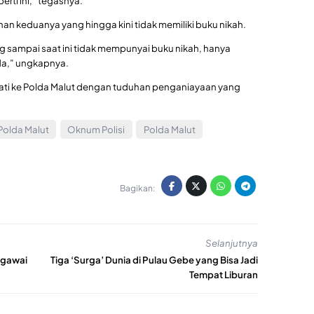
rti ini,” tegasnya.
an keduanya yang hingga kini tidak memiliki buku nikah.
ng sampai saat ini tidak mempunyai buku nikah, hanya
ada,” ungkapnya.
wati ke Polda Malut dengan tuduhan penganiayaan yang
olda Malut
Oknum Polisi
Polda Malut
Bagikan:
Selanjutnya
egawai
Tiga ‘Surga’ Dunia di Pulau Gebe yang Bisa Jadi
Tempat Liburan