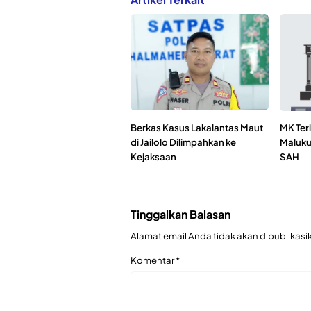
Berkas Kasus Lakalantas Maut
MK Ter
di Jailolo Dilimpahkan ke
Maluku
Kejaksaan
SAH
Tinggalkan Balasan
Alamat email Anda tidak akan dipublikasi
Komentar
*