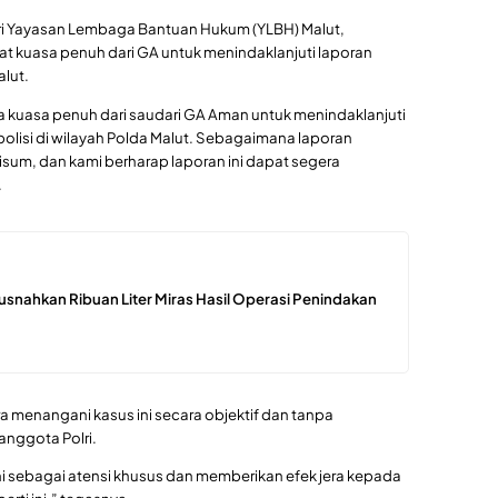
ari Yayasan Lembaga Bantuan Hukum (YLBH) Malut,
t kuasa penuh dari GA untuk menindaklanjuti laporan
lut.
ima kuasa penuh dari saudari GA Aman untuk menindaklanjuti
polisi di wilayah Polda Malut. Sebagaimana laporan
isum, dan kami berharap laporan ini dapat segera
.
usnahkan Ribuan Liter Miras Hasil Operasi Penindakan
a menangani kasus ini secara objektif dan tanpa
anggota Polri.
i sebagai atensi khusus dan memberikan efek jera kepada