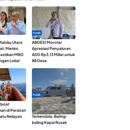
Publik
Maluku Utara
ABDESI Morotai
at, Menko
Apresiasi Penyaluran
astikan MBG
ADD Rp3,13 Miliar untuk
ngan Lokal
88 Desa
Publik
gboat
Pelayaran Perdana KM
an di Perairan
Dodola Express
Satu Nelayan
Terkendala, Baling-
baling Kapal Rusak