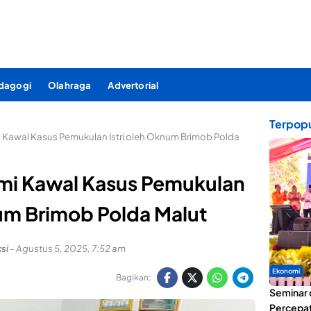
dagogi
Olahraga
Advertorial
Terpopu
Kawal Kasus Pemukulan Istri oleh Oknum Brimob Polda
mi Kawal Kasus Pemukulan
num Brimob Polda Malut
si
-
Agustus 5, 2025, 7:52 am
Ekonomi
Bagikan:
Seminar 
Percepat