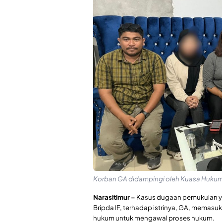
Korban GA didampingi oleh Kuasa Hukum
Narasitimur –
Kasus dugaan pemukulan ya
Bripda IF, terhadap istrinya, GA, memasuk
hukum untuk mengawal proses hukum.