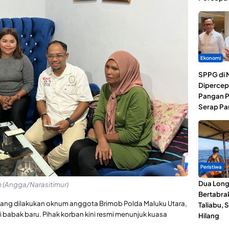
Ekonomi
SPPG di 
Dipercep
Pangan P
Serap Pa
Peristiwa
Dua Lon
 (Angga/Narasitimur)
Bertabrak
ng dilakukan oknum anggota Brimob Polda Maluku Utara,
Taliabu, 
i babak baru. Pihak korban kini resmi menunjuk kuasa
Hilang