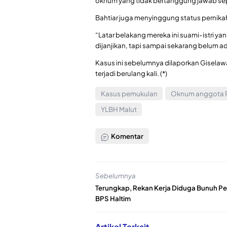
oknum yang tidak bertanggung jawab sepe
Bahtiar juga menyinggung status pernikah
“Latar belakang mereka ini suami-istri ya
dijanjikan, tapi sampai sekarang belum 
Kasus ini sebelumnya dilaporkan Gisela
terjadi berulang kali. (*)
Kasus pemukulan
Oknum anggota P
YLBH Malut
Komentar
Sebelumnya
Terungkap, Rekan Kerja Diduga Bunuh P
BPS Haltim
Artikel Terkait