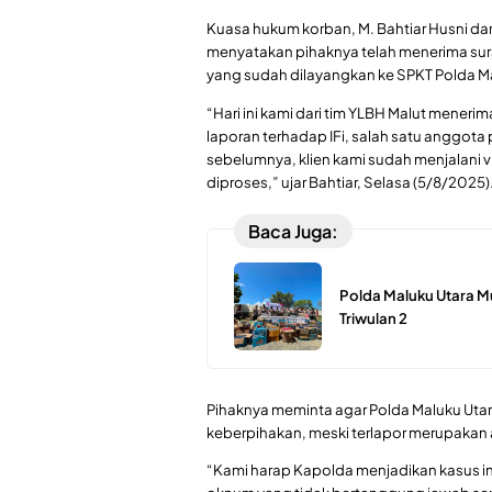
Kuasa hukum korban, M. Bahtiar Husni d
menyatakan pihaknya telah menerima sura
yang sudah dilayangkan ke SPKT Polda Ma
“Hari ini kami dari tim YLBH Malut mener
laporan terhadap IFi, salah satu anggota 
sebelumnya, klien kami sudah menjalani v
diproses,” ujar Bahtiar, Selasa (5/8/2025)
Baca Juga:
Polda Maluku Utara M
Triwulan 2
Pihaknya meminta agar Polda Maluku Utar
keberpihakan, meski terlapor merupakan 
“Kami harap Kapolda menjadikan kasus in