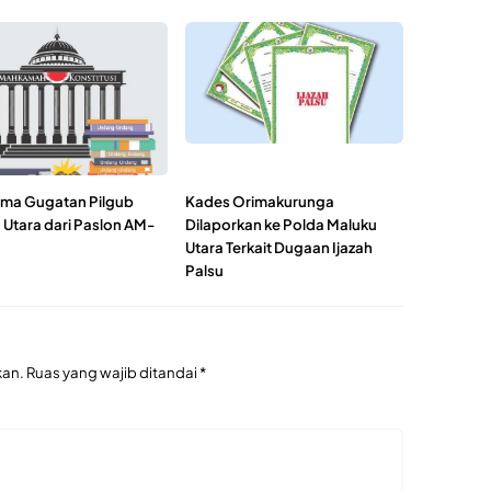
ima Gugatan Pilgub
Kades Orimakurunga
 Utara dari Paslon AM-
Dilaporkan ke Polda Maluku
Utara Terkait Dugaan Ijazah
Palsu
kan.
Ruas yang wajib ditandai
*