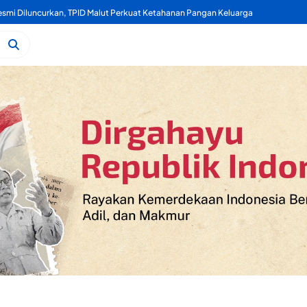
mi Diluncurkan, TPID Malut Perkuat Ketahanan Pangan Keluarga
Kelapa, Kukuran Tongole Jadi Media Belajar Etnosains