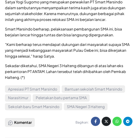
Satya Yogi Sugomo yang merupakan perwakilan PT Smart Marsindo
dalam sambutannya menyampaikan terima kasih juga atas dukungan
sejumlah stakeholder. Karena menurutnya, dukungan berbagai pihak
inilah yang akhirnya proses relokasi SMA ini berjalan lancar.
Smart Marsindo berharap, pelaksanaan pembangunan SMA ini, bisa
berjalan lancar hingga tuntas dan bisa langsung dipergunakan.
“Kami berharap terus mendapat dukungan dari masyarakat supaya SMA
yang menjadi kebanggaan masyarakat Pulau Gebe ini, bisa dikerjakan
hingga selesai,” harap Satya.
Sekadar diketahui, SMA Negeri 3 Halteng dibangun di atas lahan eks
perkantoran PT ANTAM. Lahan tersebut telah dihibahkan oleh Pemkab
Halteng. (*)
Apresiasi PT Smart Marsindo
Bantuan sekolah Smart Marsindo
Narasitimur
Peletakan batu pertama SMA
Sekolah baru Smart Marsindo
SMA Negeri 3 Halteng
Komentar
Bagikan: