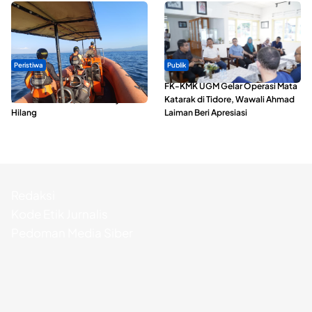
Peristiwa
Publik
Dua Longboat Bertabrakan di
FK-KMK UGM Gelar Operasi Mata
Perairan Taliabu, Satu Nelayan
Katarak di Tidore, Wawali Ahmad
Hilang
Laiman Beri Apresiasi
Redaksi
Kode Etik Jurnalis
Pedoman Media Siber