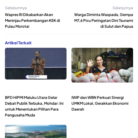
Sebelumnya
Selanjutnya
Wapres RI Dikabarkan Akan
Warga Diminta Waspada, Gempa
Meninjau Perkembangan KEK di
M7,6 Picu Peringatan Dini Tsunami
Pulau Morotai
di Sulut dan Papua
Artikel Terkait
BPD HIPMI Maluku Utara Gelar
IWIP dan WBN Perkuat Sinergi
Debat Publik Terbuka, Mohdar: Ini
UMKM Lokal, Gerakkan Ekonomi
untuk Menentukan Pilihan Para
Daerah
Pengusaha Muda