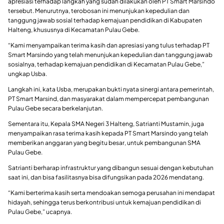
apresiasi terhadap langkah yang sudah dilakukan oleh PT Smart Marsindo
tersebut. Menurutnya, terobosan ini menunjukan kepedulian dan
tanggung jawab sosial terhadap kemajuan pendidikan di Kabupaten
Halteng, khususnya di Kecamatan Pulau Gebe.
“Kami menyampaikan terima kasih dan apresiasi yang tulus terhadap PT
Smart Marsindo yang telah menunjukan kepedulian dan tanggung jawab
sosialnya, terhadap kemajuan pendidikan di Kecamatan Pulau Gebe,”
ungkap Usba.
Langkah ini, kata Usba, merupakan bukti nyata sinergi antara pemerintah,
PT Smart Marsind, dan masyarakat dalam mempercepat pembangunan
Pulau Gebe secara berkelanjutan.
Sementara itu, Kepala SMA Negeri 3 Halteng, Satrianti Mustamin, juga
menyampaikan rasa terima kasih kepada PT Smart Marsindo yang telah
memberikan anggaran yang begitu besar, untuk pembangunan SMA
Pulau Gebe.
Satrianti berharap infrastruktur yang dibangun sesuai dengan kebutuhan
saat ini, dan bisa fasilitasnya bisa difungsikan pada 2026 mendatang.
“Kami berterima kasih serta mendoakan semoga perusahan ini mendapat
hidayah, sehingga terus berkontribusi untuk kemajuan pendidikan di
Pulau Gebe,” ucapnya.