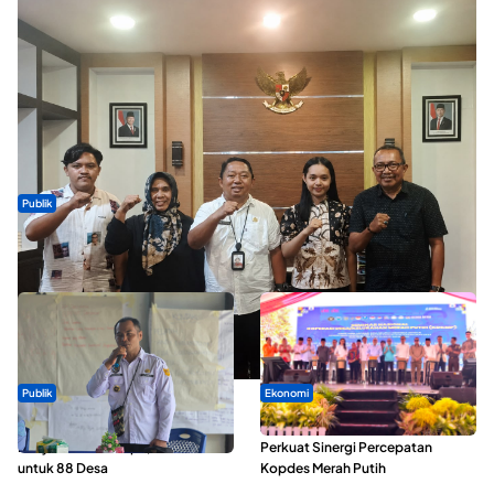
Publik
Dua Talenta Muda Ternate Wakili Maluku Utara di Gita Bahana
Nusantara 2026
Publik
Ekonomi
ABDESI Morotai Apresiasi
Seminar di Ternate, Mendes
Penyaluran ADD Rp3,13 Miliar
Perkuat Sinergi Percepatan
untuk 88 Desa
Kopdes Merah Putih