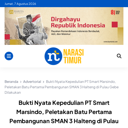
Skip
Jumat, 7 Agustus 2026
to
content
Beranda
Advertorial
Bukti Nyata Kepedulian PT Smart Marsindo,
Peletakan Batu Pertama Pembangunan SMAN 3 Halteng di Pulau Gebe
Dilakukan
Bukti Nyata Kepedulian PT Smart
Marsindo, Peletakan Batu Pertama
Pembangunan SMAN 3 Halteng di Pulau