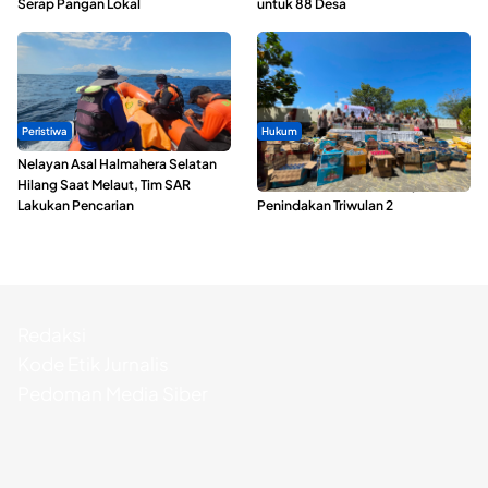
Serap Pangan Lokal
untuk 88 Desa
Peristiwa
Hukum
Nelayan Asal Halmahera Selatan
Polda Maluku Utara Musnahkan
Hilang Saat Melaut, Tim SAR
Ribuan Liter Miras Hasil Operasi
Lakukan Pencarian
Penindakan Triwulan 2
Redaksi
Kode Etik Jurnalis
Pedoman Media Siber