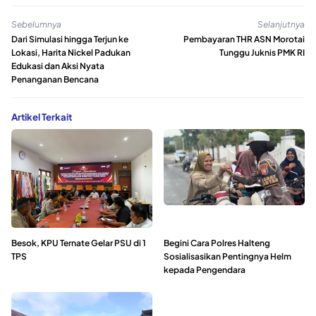
Sebelumnya
Selanjutnya
Dari Simulasi hingga Terjun ke
Pembayaran THR ASN Morotai
Lokasi, Harita Nickel Padukan
Tunggu Juknis PMK RI
Edukasi dan Aksi Nyata
Penanganan Bencana
Artikel Terkait
Besok, KPU Ternate Gelar PSU di 1
Begini Cara Polres Halteng
TPS
Sosialisasikan Pentingnya Helm
kepada Pengendara