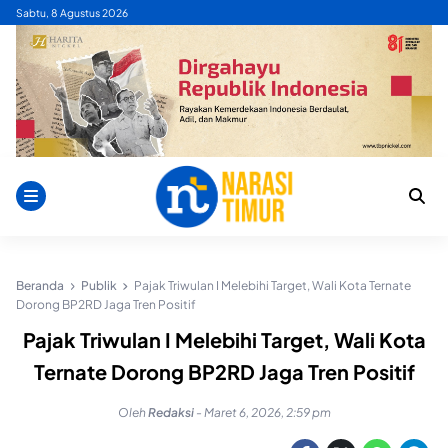
Skip
Sabtu, 8 Agustus 2026
to
content
Beranda
Publik
Pajak Triwulan I Melebihi Target, Wali Kota Ternate
Dorong BP2RD Jaga Tren Positif
Pajak Triwulan I Melebihi Target, Wali Kota
Ternate Dorong BP2RD Jaga Tren Positif
Oleh
Redaksi
-
Maret 6, 2026, 2:59 pm