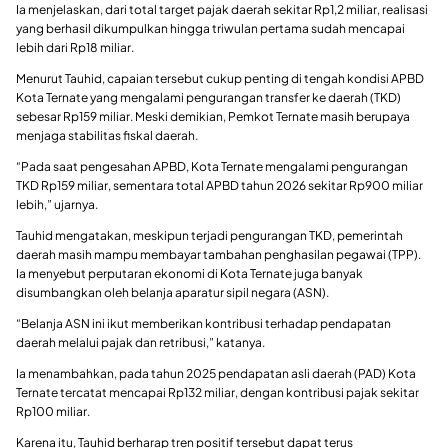
Ia menjelaskan, dari total target pajak daerah sekitar Rp1,2 miliar, realisasi
yang berhasil dikumpulkan hingga triwulan pertama sudah mencapai
lebih dari Rp18 miliar.
Menurut Tauhid, capaian tersebut cukup penting di tengah kondisi APBD
Kota Ternate yang mengalami pengurangan transfer ke daerah (TKD)
sebesar Rp159 miliar. Meski demikian, Pemkot Ternate masih berupaya
menjaga stabilitas fiskal daerah.
“Pada saat pengesahan APBD, Kota Ternate mengalami pengurangan
TKD Rp159 miliar, sementara total APBD tahun 2026 sekitar Rp900 miliar
lebih,” ujarnya.
Tauhid mengatakan, meskipun terjadi pengurangan TKD, pemerintah
daerah masih mampu membayar tambahan penghasilan pegawai (TPP).
Ia menyebut perputaran ekonomi di Kota Ternate juga banyak
disumbangkan oleh belanja aparatur sipil negara (ASN).
“Belanja ASN ini ikut memberikan kontribusi terhadap pendapatan
daerah melalui pajak dan retribusi,” katanya.
Ia menambahkan, pada tahun 2025 pendapatan asli daerah (PAD) Kota
Ternate tercatat mencapai Rp132 miliar, dengan kontribusi pajak sekitar
Rp100 miliar.
Karena itu, Tauhid berharap tren positif tersebut dapat terus