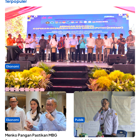
Terpopuler
Ekonomi
Seminar di Ternate, Mendes Perkuat Sinergi Percepatan
Kopdes Merah Putih
Ekonomi
Publik
SPPG di Maluku Utara Dipercepat,
ABDESI Morotai Apresiasi
Menko Pangan Pastikan MBG
Penyaluran ADD Rp3,13 Miliar