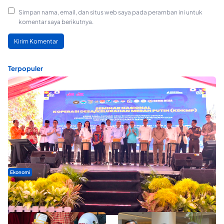
Simpan nama, email, dan situs web saya pada peramban ini untuk
komentar saya berikutnya.
Terpopuler
Ekonomi
Seminar di Ternate, Mendes Perkuat Sinergi Percepatan
Kopdes Merah Putih