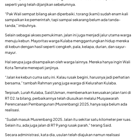
seperti yang telah dijanjikan sebelumnya.
“Pak Wali sempat bilang akan diperbaiki, torang (kami) sudah enam kali
sampaikan ke pemerintah, tapi sampai sekarang belum ada tanda-
tanda,” imbuhnya.
Selain sebagai akses pemukiman, jalan ini juga menjadi jalur utama warga
menuju kebun. Mayoritas warga Kulaba menggantungkan hidup mereka
di kebun dengan hasil seperti cengkeh, pala, kelapa, durian, dan sayur-
mayur.
Hal serupa juga disampaikan oleh warga lainnya. Mereka hanya ingin Wali
Kota Ternate menepati janjinya.
“Jalan ke kebun cuma satu ini. Kalau rusak begini, harusnya jadi perhatian
bersama,” tambah Rahman yang juga warga di Kelurahan Kulaba.
Terpisah, Lurah Kulaba, Said Usman, membenarkan kerusakan jalan tani di
RT 02. Ia bilang, perbaikannya telah diusulkan melalui Musyawarah
Perencanaan Pembangunan (Musrenbang) 2025, hanya saja belum ada
realisasi.
“Sudah masuk Musrenbang 2025. Jalan itu sekitar satu kilometer per ruas.
Selain itu, ada juga jalan di RT 9 yang rusak parah,” terang Said.
Secara administrasi, kata dia, usulan telah diajukan namun realisasi