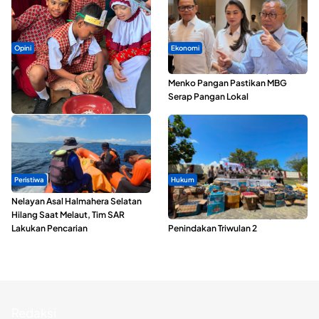
Opini
Ekonomi
Tak Sekadar Memarut Kelapa,
SPPG di Maluku Utara Dipercepat,
Kukuran Tongole Jadi Media
Menko Pangan Pastikan MBG
Belajar Etnosains
Serap Pangan Lokal
Peristiwa
Hukum
Nelayan Asal Halmahera Selatan
Polda Maluku Utara Musnahkan
Hilang Saat Melaut, Tim SAR
Ribuan Liter Miras Hasil Operasi
Lakukan Pencarian
Penindakan Triwulan 2
Redaksi