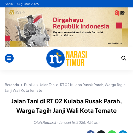
Skip
Senin, 10 Agustus 2026
to
content
Beranda
Publik
Jalan Tani di RT 02 Kulaba Rusak Parah, Warga Tagih
Janji Wali Kota Ternate
Jalan Tani di RT 02 Kulaba Rusak Parah,
Warga Tagih Janji Wali Kota Ternate
Oleh
Redaksi
-
Januari 16, 2026, 4:14 am