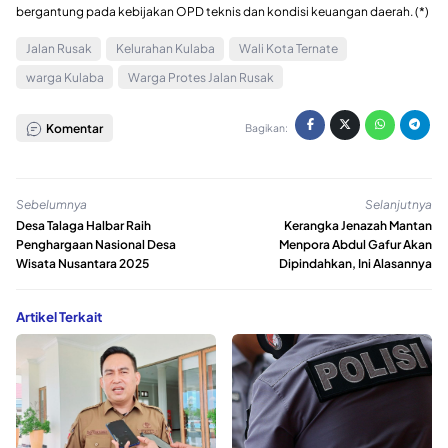
bergantung pada kebijakan OPD teknis dan kondisi keuangan daerah. (*)
Jalan Rusak
Kelurahan Kulaba
Wali Kota Ternate
warga Kulaba
Warga Protes Jalan Rusak
Komentar
Bagikan:
Sebelumnya
Selanjutnya
Desa Talaga Halbar Raih
Kerangka Jenazah Mantan
Penghargaan Nasional Desa
Menpora Abdul Gafur Akan
Wisata Nusantara 2025
Dipindahkan, Ini Alasannya
Artikel Terkait