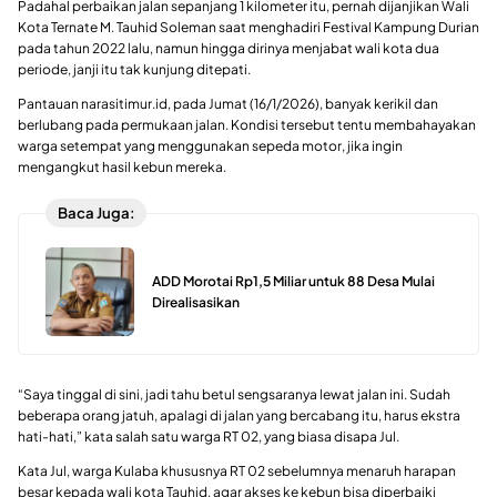
Padahal perbaikan jalan sepanjang 1 kilometer itu, pernah dijanjikan Wali
Kota Ternate M. Tauhid Soleman saat menghadiri Festival Kampung Durian
pada tahun 2022 lalu, namun hingga dirinya menjabat wali kota dua
periode, janji itu tak kunjung ditepati.
Pantauan narasitimur.id, pada Jumat (16/1/2026), banyak kerikil dan
berlubang pada permukaan jalan. Kondisi tersebut tentu membahayakan
warga setempat yang menggunakan sepeda motor, jika ingin
mengangkut hasil kebun mereka.
Baca Juga:
ADD Morotai Rp1,5 Miliar untuk 88 Desa Mulai
Direalisasikan
“Saya tinggal di sini, jadi tahu betul sengsaranya lewat jalan ini. Sudah
beberapa orang jatuh, apalagi di jalan yang bercabang itu, harus ekstra
hati-hati,” kata salah satu warga RT 02, yang biasa disapa Jul.
Kata Jul, warga Kulaba khususnya RT 02 sebelumnya menaruh harapan
besar kepada wali kota Tauhid, agar akses ke kebun bisa diperbaiki