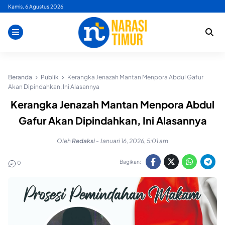
Skip
Kamis, 6 Agustus 2026
to
content
Beranda
Publik
Kerangka Jenazah Mantan Menpora Abdul Gafur
Akan Dipindahkan, Ini Alasannya
Kerangka Jenazah Mantan Menpora Abdul
Gafur Akan Dipindahkan, Ini Alasannya
Oleh
Redaksi
-
Januari 16, 2026, 5:01 am
Bagikan:
0