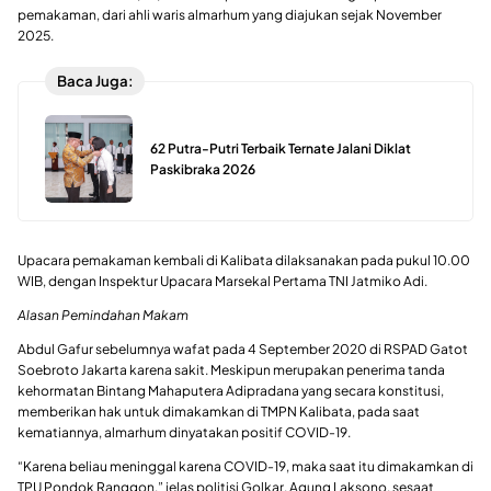
pemakaman, dari ahli waris almarhum yang diajukan sejak November
2025.
Baca Juga:
62 Putra-Putri Terbaik Ternate Jalani Diklat
Paskibraka 2026
Upacara pemakaman kembali di Kalibata dilaksanakan pada pukul 10.00
WIB, dengan Inspektur Upacara Marsekal Pertama TNI Jatmiko Adi.
Alasan Pemindahan Makam
Abdul Gafur sebelumnya wafat pada 4 September 2020 di RSPAD Gatot
Soebroto Jakarta karena sakit. Meskipun merupakan penerima tanda
kehormatan Bintang Mahaputera Adipradana yang secara konstitusi,
memberikan hak untuk dimakamkan di TMPN Kalibata, pada saat
kematiannya, almarhum dinyatakan positif COVID-19.
“Karena beliau meninggal karena COVID-19, maka saat itu dimakamkan di
TPU Pondok Ranggon,” jelas politisi Golkar, Agung Laksono, sesaat