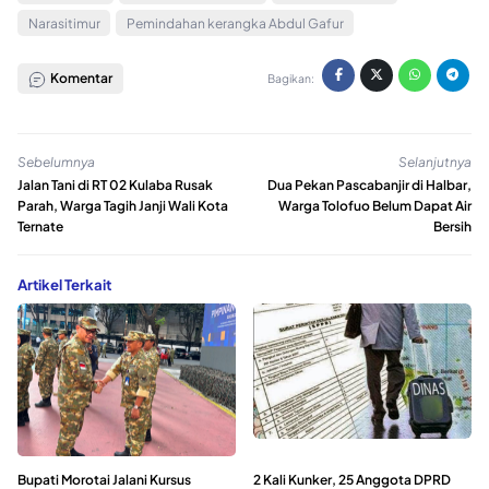
Narasitimur
Pemindahan kerangka Abdul Gafur
Komentar
Bagikan:
Sebelumnya
Selanjutnya
Jalan Tani di RT 02 Kulaba Rusak
Dua Pekan Pascabanjir di Halbar,
Parah, Warga Tagih Janji Wali Kota
Warga Tolofuo Belum Dapat Air
Ternate
Bersih
Artikel Terkait
Bupati Morotai Jalani Kursus
2 Kali Kunker, 25 Anggota DPRD