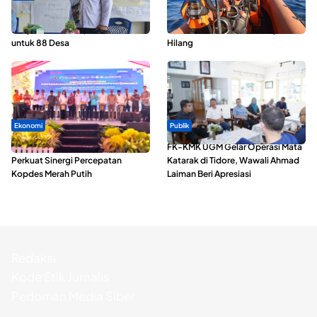
ABDESI Morotai Apresiasi
Dua Longboat Bertabrakan di
Penyaluran ADD Rp3,13 Miliar
Perairan Taliabu, Satu Nelayan
untuk 88 Desa
Hilang
Ekonomi
Publik
Seminar di Ternate, Mendes
FK-KMK UGM Gelar Operasi Mata
Perkuat Sinergi Percepatan
Katarak di Tidore, Wawali Ahmad
Kopdes Merah Putih
Laiman Beri Apresiasi
Redaksi
Kode Etik Jurnalis
Pedoman Media Siber