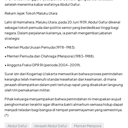
setelah menerima kabar wafatnya Abdul Gafur.
Rekam Jejak Tokoh Maluku Utara
Lahir di Halmahera, Maluku Utara, pada 20 Juni 1939, Abdul Gafur dikenal
sebagai tokoh pemuda dan politisi senior yang berdedikasi tinggi bagi
negara. Dalam perjalanan kariernya, ia pernah mengemban jabatan
strategis:
• Menteri Muda Urusan Pemuda (1978–1983).
• Menteri Pemuda dan Olahraga (Menpora) (1983–1988).
• Anggota Fraksi DPR RI (periode 2004–2009).
Surat izin dari Kogartap I/Jakarta memastikan bahwa proses pemindahan
kerangka telah memenuhi standar kesehatan dan keamanan, di mana
jenazah ditempatkan dalam peti tertutup rapat yang disaksikan langsung
oleh tim pemakaman militer.
Pihak keluarga menyampaikan bahwa pemindahan ini merupakan wujud
penghormatan terakhir agar dharma bakti almarhum semasa hidup dapat
menjadi teladan bagi bangsa di tempat persemayaman yang semestinya.
(*)
Abdul Gafur
Jenazah Abdul Gafur
Mantan Menpora