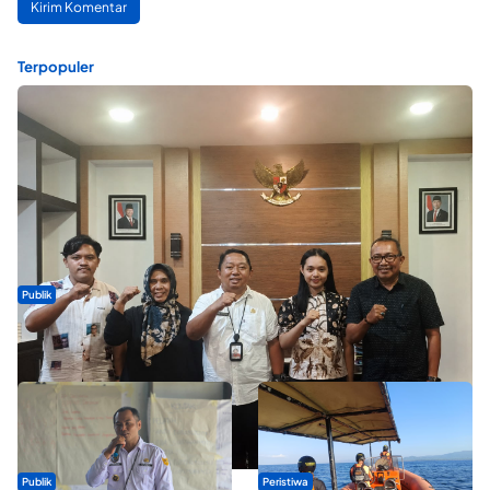
Terpopuler
Publik
Dua Talenta Muda Ternate Wakili Maluku Utara di Gita Bahana
Nusantara 2026
Publik
Peristiwa