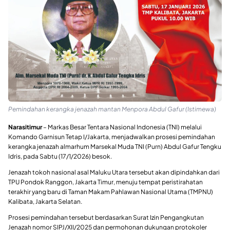
Pemindahan kerangka jenazah mantan Menpora Abdul Gafur (Istimewa)
Narasitimur
– Markas Besar Tentara Nasional Indonesia (TNI) melalui
Komando Garnisun Tetap I/Jakarta, menjadwalkan prosesi pemindahan
kerangka jenazah almarhum Marsekal Muda TNI (Purn) Abdul Gafur Tengku
Idris, pada Sabtu (17/1/2026) besok.
Jenazah tokoh nasional asal Maluku Utara tersebut akan dipindahkan dari
TPU Pondok Ranggon, Jakarta Timur, menuju tempat peristirahatan
terakhir yang baru di Taman Makam Pahlawan Nasional Utama (TMPNU)
Kalibata, Jakarta Selatan.
Prosesi pemindahan tersebut berdasarkan Surat Izin Pengangkutan
Jenazah nomor SIPJ/XII/2025 dan permohonan dukungan protokoler