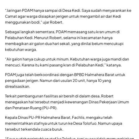
“Jaringan PDAM hanya sampai di Desa Kedi. Saya sudah menyarankan ke
Camat agar warga disiapkan jerigen untuk mengambil air dari Kedi
menggunakan bodi,” ujar Robert.
Sebagai langkah sementara, PDAM memasang satu kran umum di
Pelabuhan Kedi. Menurut Robert, selama ini kecamatan hanya
membagikan air galon dua hari sekali, yang dinilai belum mencukupi
kebutuhan warga.
“Air galon hanya cukup untuk minum. Kebutuhan warga juga mandi dan
mencuci. Karena itu kami pasang kran di Pelabuhan Kedi,” katanya.
PDAM juga telah berkoordinasi dengan BPBD Halmahera Barat untuk
pengadaan jerigen. Namun dari usulan 20 unit, hanya 10 yang
direalisasikan.
Terkait pembangunan fasilitas air bersih di dalam desa, Robert
menegaskan hal tersebut menjadi kewenangan Dinas Pekerjaan Umum
dan Penataan Ruang (PU-PR).
Kepala Dinas PU-PR Halmahera Barat, Fachlis, mengaku telah
memerintahkan stafnya untuk turun ke Desa Tolofuo. Namun upaya
tersebut terkendala cuaca buruk.
“Saya sudah perintahkan staf ke Tolofuo, tapi cuaca tidak memungkinkan