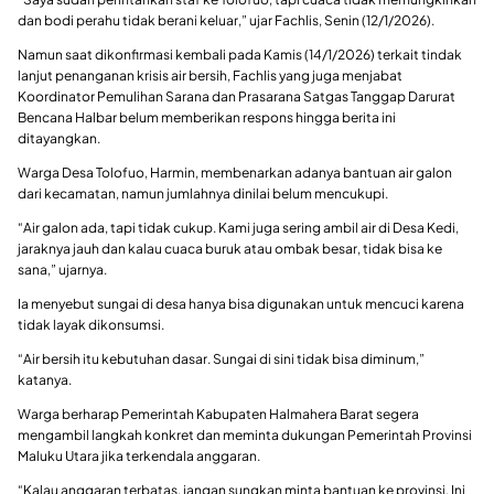
dan bodi perahu tidak berani keluar,” ujar Fachlis, Senin (12/1/2026).
Namun saat dikonfirmasi kembali pada Kamis (14/1/2026) terkait tindak
lanjut penanganan krisis air bersih, Fachlis yang juga menjabat
Koordinator Pemulihan Sarana dan Prasarana Satgas Tanggap Darurat
Bencana Halbar belum memberikan respons hingga berita ini
ditayangkan.
Warga Desa Tolofuo, Harmin, membenarkan adanya bantuan air galon
dari kecamatan, namun jumlahnya dinilai belum mencukupi.
“Air galon ada, tapi tidak cukup. Kami juga sering ambil air di Desa Kedi,
jaraknya jauh dan kalau cuaca buruk atau ombak besar, tidak bisa ke
sana,” ujarnya.
Ia menyebut sungai di desa hanya bisa digunakan untuk mencuci karena
tidak layak dikonsumsi.
“Air bersih itu kebutuhan dasar. Sungai di sini tidak bisa diminum,”
katanya.
Warga berharap Pemerintah Kabupaten Halmahera Barat segera
mengambil langkah konkret dan meminta dukungan Pemerintah Provinsi
Maluku Utara jika terkendala anggaran.
“Kalau anggaran terbatas, jangan sungkan minta bantuan ke provinsi. Ini