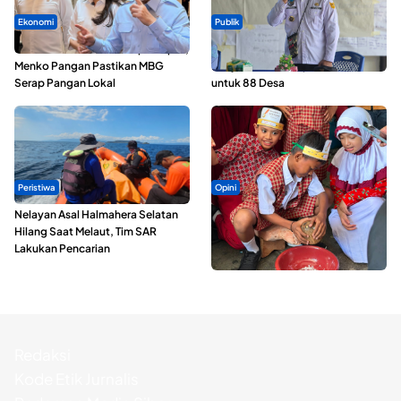
Ekonomi
Publik
SPPG di Maluku Utara Dipercepat,
ABDESI Morotai Apresiasi
Menko Pangan Pastikan MBG
Penyaluran ADD Rp3,13 Miliar
Serap Pangan Lokal
untuk 88 Desa
Peristiwa
Opini
Nelayan Asal Halmahera Selatan
Tak Sekadar Memarut Kelapa,
Hilang Saat Melaut, Tim SAR
Kukuran Tongole Jadi Media
Lakukan Pencarian
Belajar Etnosains
Redaksi
Kode Etik Jurnalis