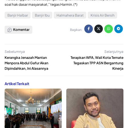
soal hak dasar masyarakat,” tegas Harmin. (*)
Banjir Halbar
Banjir Ibu
Halmahera Barat
Krisis Air Bersih
Komentar
Bagikan:
Sebelumnya
Selanjutnya
Kerangka Jenazah Mantan
Terapkan WFA, Wali Kota Ternate
Menpora Abdul Gafur Akan
Tegaskan TPP ASN Bergantung
Dipindahkan, Ini Alasannya
Kinerja
Artikel Terkait