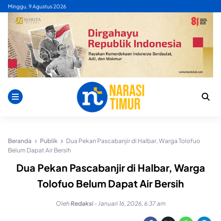
Skip
Minggu, 9 Agustus 2026
to
content
Beranda
Publik
Dua Pekan Pascabanjir di Halbar, Warga Tolofuo
Belum Dapat Air Bersih
Dua Pekan Pascabanjir di Halbar, Warga
Tolofuo Belum Dapat Air Bersih
Oleh
Redaksi
-
Januari 16, 2026, 6:37 am