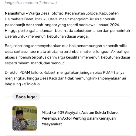
langkah sementara (Istimewa)
Narasitimur –
Warga Desa Tolofuo, Kecamatan Loloda, Kabupaten
Halmahera Barat, Maluku Utara, masih mengalami krisis air bersih
pascabanjir dan tanah longsor yang terjadi pada awal Januari 2026.
Hingga pertengahan Januari, belum ada solusi permanen dari pemerintah
daerah untuk memenuhi kebutuhan dasar warga.
Banjir dan longsor menyebabkan dua bak penampungan air bersih milik
desa serta sumber mata air utama tertimbun material longsor. Akibatnya,
akses air bersih terputus dan warga kesulitan memenuhi kebutuhan dasar
seperti minum, mandi, dan mencuci.
Direktur PDAM Jailolo, Robert, mengatakan jaringan pipa PDAM hanya
menjangkau hingga Desa Kedi dan tidak memungkinkan penyaluran air
langsung ke Tolofuo.
Baca Juga:
Milad ke-109 Aisyiyah, Asisten Sekda Tidore:
Perempuan Aktor Penting dalam Kemajuan
Masyarakat