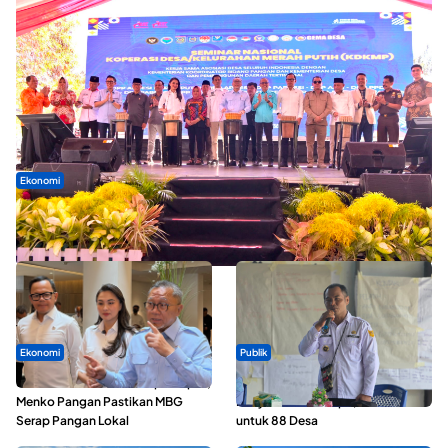
Ekonomi
Seminar di Ternate, Mendes Perkuat Sinergi Percepatan
Kopdes Merah Putih
Ekonomi
Publik
SPPG di Maluku Utara Dipercepat,
ABDESI Morotai Apresiasi
Menko Pangan Pastikan MBG
Penyaluran ADD Rp3,13 Miliar
Serap Pangan Lokal
untuk 88 Desa