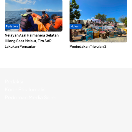
Peristiwa
Hukum
Nelayan Asal Halmahera Selatan
Polda Maluku Utara Musnahkan
Hilang Saat Melaut, Tim SAR
Ribuan Liter Miras Hasil Operasi
Lakukan Pencarian
Penindakan Triwulan 2
Redaksi
Kode Etik Jurnalis
Pedoman Media Siber