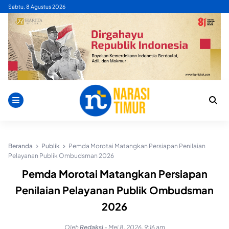
Skip
Sabtu, 8 Agustus 2026
to
content
Beranda
Publik
Pemda Morotai Matangkan Persiapan Penilaian
Pelayanan Publik Ombudsman 2026
Pemda Morotai Matangkan Persiapan
Penilaian Pelayanan Publik Ombudsman
2026
Oleh
Redaksi
-
Mei 8, 2026, 9:16 am