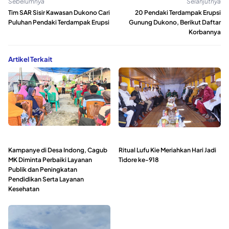
Sebelumnya
Selanjutnya
Tim SAR Sisir Kawasan Dukono Cari
20 Pendaki Terdampak Erupsi
Puluhan Pendaki Terdampak Erupsi
Gunung Dukono, Berikut Daftar
Korbannya
Artikel Terkait
Kampanye di Desa Indong, Cagub
Ritual Lufu Kie Meriahkan Hari Jadi
MK Diminta Perbaiki Layanan
Tidore ke-918
Publik dan Peningkatan
Pendidikan Serta Layanan
Kesehatan