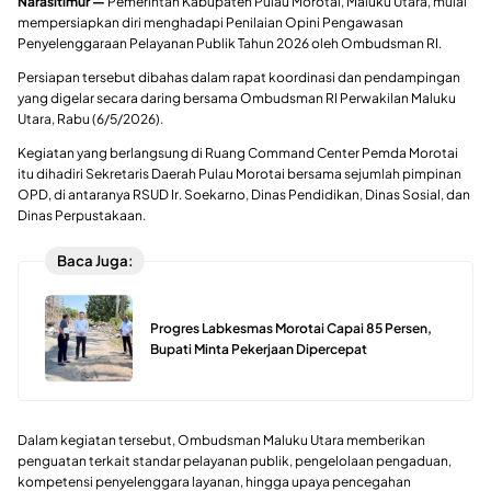
Narasitimur —
Pemerintah Kabupaten Pulau Morotai, Maluku Utara, mulai
mempersiapkan diri menghadapi Penilaian Opini Pengawasan
Penyelenggaraan Pelayanan Publik Tahun 2026 oleh Ombudsman RI.
Persiapan tersebut dibahas dalam rapat koordinasi dan pendampingan
yang digelar secara daring bersama Ombudsman RI Perwakilan Maluku
Utara, Rabu (6/5/2026).
Kegiatan yang berlangsung di Ruang Command Center Pemda Morotai
itu dihadiri Sekretaris Daerah Pulau Morotai bersama sejumlah pimpinan
OPD, di antaranya RSUD Ir. Soekarno, Dinas Pendidikan, Dinas Sosial, dan
Dinas Perpustakaan.
Baca Juga:
Progres Labkesmas Morotai Capai 85 Persen,
Bupati Minta Pekerjaan Dipercepat
Dalam kegiatan tersebut, Ombudsman Maluku Utara memberikan
penguatan terkait standar pelayanan publik, pengelolaan pengaduan,
kompetensi penyelenggara layanan, hingga upaya pencegahan