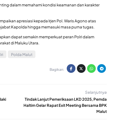
penting dalam memahami kondisi keamanan dan karakter
yampaikan apresiasi kepada Irjen Pol. Waris Agono atas
jabat Kapolda hingga memasuki masa purna tugas.
apkan dapat semakin memperkuat peran Polri dalam
akat di Maluku Utara.
ri
Polda Malut
Bagikan:
Selanjutnya
aki
Tindak Lanjut Pemeriksaan LKD 2025, Pemda
Haltim Gelar Rapat Exit Meeting Bersama BPK
Malut