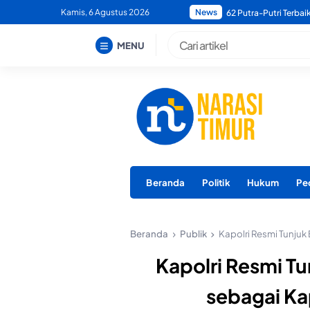
Skip
Kamis, 6 Agustus 2026
News
Bupati Morotai Minta
to
content
MENU
Beranda
Politik
Hukum
Pe
Beranda
Publik
Kapolri Resmi Tunjuk
Kapolri Resmi Tu
sebagai Ka