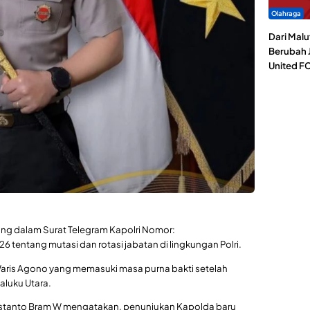
Olahraga
Dari Malu
Berubah J
United F
ang dalam Surat Telegram Kapolri Nomor:
 tentang mutasi dan rotasi jabatan di lingkungan Polri.
Waris Agono yang memasuki masa purna bakti setelah
aluku Utara.
Istanto Bram W mengatakan, penunjukan Kapolda baru