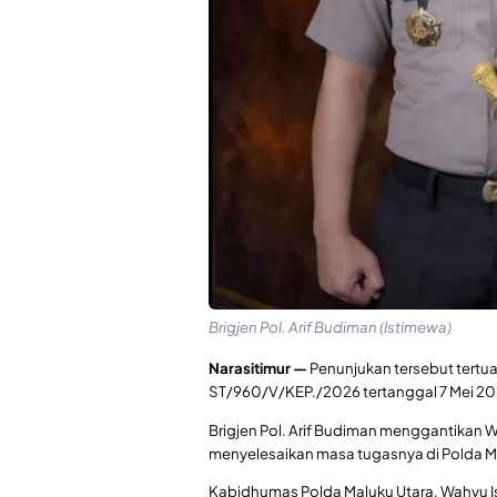
Brigjen Pol. Arif Budiman (Istimewa)
Narasitimur —
Penunjukan tersebut tertu
ST/960/V/KEP./2026 tertanggal 7 Mei 2026
Brigjen Pol. Arif Budiman menggantikan 
menyelesaikan masa tugasnya di Polda M
Kabidhumas Polda Maluku Utara, Wahyu 