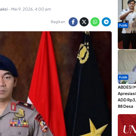
aksi
-
Mei 9, 2026, 4:00 am
Bagikan:
Publik
Dua Talen
Gita Bah
Publik
ABDESI M
Apresias
ADD Rp3,1
88 Desa