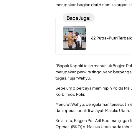
merupakan bagian dari dinamika organisa
Baca Juga:
62 Putra-Putri Terbaik
“Bapak Kapolri telah menunjuk Brigjen Po
merupakan perwira tinggi yang berpenga
tugas,” ujar Wahyu.
Sebelum dipercaya memimpin Polda Maluk
Korbrimob Polri.
Menurut Wahyu, pengalaman tersebut m
dan operasional di wilayah Maluku Utara.
Selain itu, Brigjen Pol. Arif Budiman jug
Operasi (BKO) di Maluku Utara pada tahu