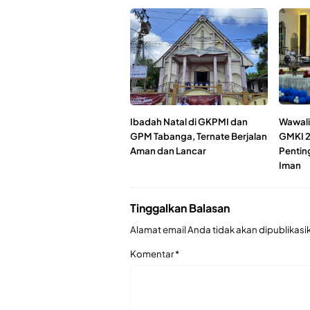
Ibadah Natal di GKPMI dan
Wawali 
GPM Tabanga, Ternate Berjalan
GMKI 2
Aman dan Lancar
Pentin
Iman
Tinggalkan Balasan
Alamat email Anda tidak akan dipublikasi
Komentar
*