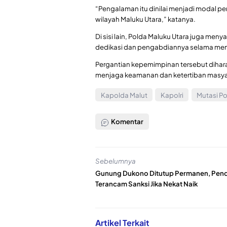
“Pengalaman itu dinilai menjadi modal 
wilayah Maluku Utara,” katanya.
Di sisi lain, Polda Maluku Utara juga men
dedikasi dan pengabdiannya selama men
Pergantian kepemimpinan tersebut dihar
menjaga keamanan dan ketertiban masyar
Kapolda Malut
Kapolri
Mutasi Pol
Komentar
Sebelumnya
Gunung Dukono Ditutup Permanen, Pend
Terancam Sanksi Jika Nekat Naik
Artikel Terkait