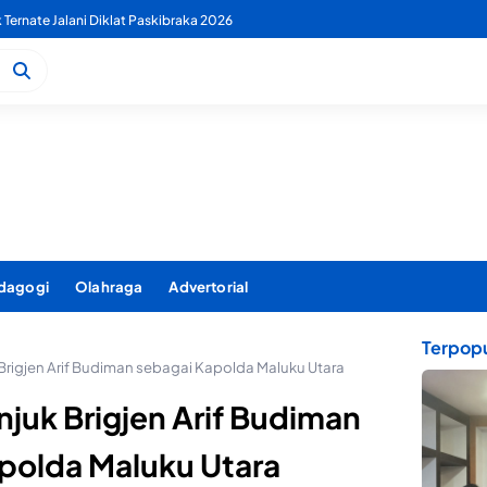
 PDAM Benahi Pelayanan Air Bersih Secara Menyeluruh
dagogi
Olahraga
Advertorial
Terpopu
 Brigjen Arif Budiman sebagai Kapolda Maluku Utara
njuk Brigjen Arif Budiman
polda Maluku Utara