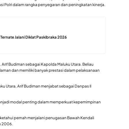
si Polri dalam rangka penyegaran dan peningkatan kinerja.
 Ternate Jalani Diklat Paskibraka 2026
l. Arif Budiman sebagai Kapolda Maluku Utara. Beliau
laman dan memiliki banyak prestasi dalam pelaksanaan
u Utara, Arif Budiman menjabat sebagai Danpas II
enjadi modal penting dalam memperkuat kepemimpinan
a diketahui pernah menjalani penugasan Bawah Kendali
n 2006.