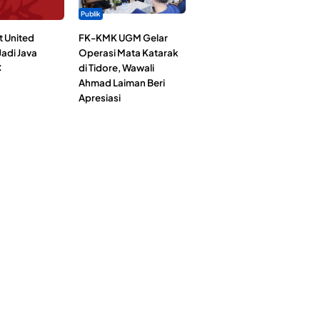
Publik
t United
FK-KMK UGM Gelar
adi Java
Operasi Mata Katarak
C
di Tidore, Wawali
Ahmad Laiman Beri
Apresiasi