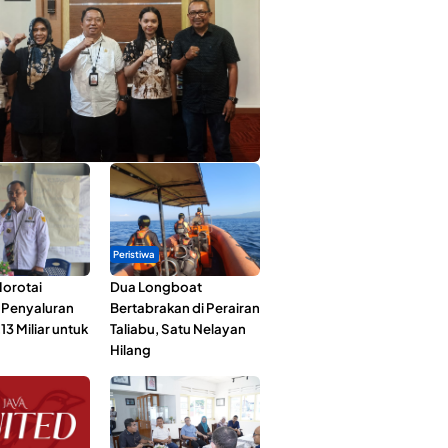
ta Muda Ternate Wakili Maluku Utara di
ana Nusantara 2026
Peristiwa
orotai
Dua Longboat
i Penyaluran
Bertabrakan di Perairan
3 Miliar untuk
Taliabu, Satu Nelayan
Hilang