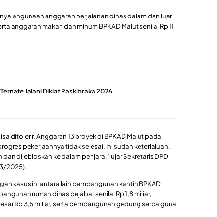
 penyalahgunaan anggaran perjalanan dinas dalam dan luar
serta anggaran makan dan minum BPKAD Malut senilai Rp 11
 Ternate Jalani Diklat Paskibraka 2026
isa ditolerir. Anggaran 13 proyek di BPKAD Malut pada
rogres pekerjaannya tidak selesai. Ini sudah keterlaluan,
n dan dijebloskan ke dalam penjara,” ujar Sekretaris DPD
/3/2025).
gan kasus ini antara lain pembangunan kantin BPKAD
angunan rumah dinas pejabat senilai Rp 1,8 miliar,
ar Rp 3,5 miliar, serta pembangunan gedung serba guna