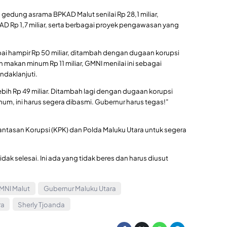
gedung asrama BPKAD Malut senilai Rp 28,1 miliar,
D Rp 1,7 miliar, serta berbagai proyek pengawasan yang
ai hampir Rp 50 miliar, ditambah dengan dugaan korupsi
n makan minum Rp 11 miliar, GMNI menilai ini sebagai
ndaklanjuti.
 lebih Rp 49 miliar. Ditambah lagi dengan dugaan korupsi
um, ini harus segera dibasmi. Gubernur harus tegas!”
ntasan Korupsi (KPK) dan Polda Maluku Utara untuk segera
dak selesai. Ini ada yang tidak beres dan harus diusut
MNI Malut
Gubernur Maluku Utara
ra
Sherly Tjoanda