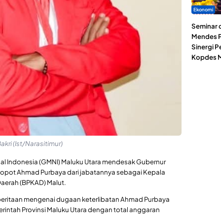
Ekonomi
Seminar d
Mendes P
Sinergi 
Kopdes M
kri (Ist/Narasitimur)
l Indonesia (GMNI) Maluku Utara mendesak Gubernur
ncopot Ahmad Purbaya dari jabatannya sebagai Kepala
aerah (BPKAD) Malut.
beritaan mengenai dugaan keterlibatan Ahmad Purbaya
rintah Provinsi Maluku Utara dengan total anggaran