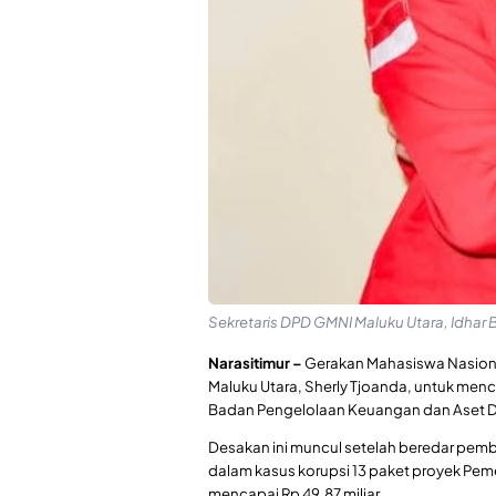
Sekretaris DPD GMNI Maluku Utara, Idhar Ba
Narasitimur –
Gerakan Mahasiswa Nasiona
Maluku Utara, Sherly Tjoanda, untuk me
Badan Pengelolaan Keuangan dan Aset D
Desakan ini muncul setelah beredar pem
dalam kasus korupsi 13 paket proyek Peme
mencapai Rp 49,87 miliar.