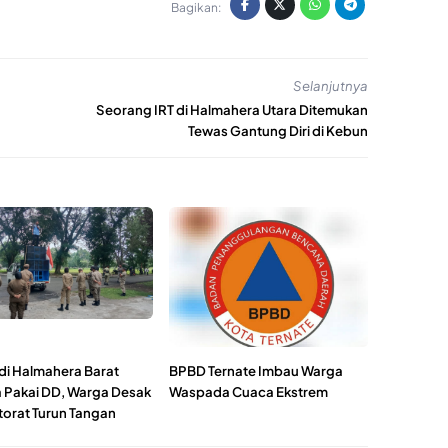
Bagikan:
Selanjutnya
Seorang IRT di Halmahera Utara Ditemukan
Tewas Gantung Diri di Kebun
di Halmahera Barat
BPBD Ternate Imbau Warga
 Pakai DD, Warga Desak
Waspada Cuaca Ekstrem
torat Turun Tangan