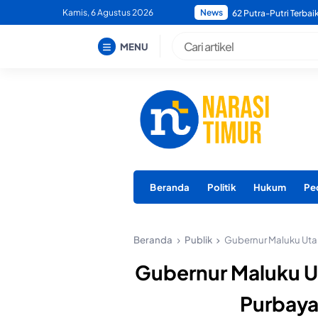
Skip
Kamis, 6 Agustus 2026
News
Bupati Morotai Minta
to
content
MENU
Beranda
Politik
Hukum
Pe
Beranda
Publik
Gubernur Maluku Uta
Gubernur Maluku 
Purbaya