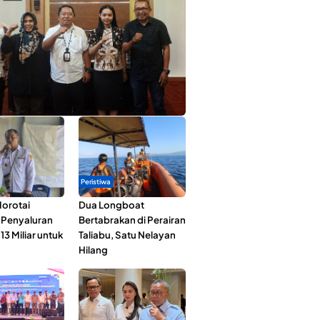
ta Muda Ternate Wakili Maluku Utara di
ana Nusantara 2026
Peristiwa
orotai
Dua Longboat
i Penyaluran
Bertabrakan di Perairan
3 Miliar untuk
Taliabu, Satu Nelayan
Hilang