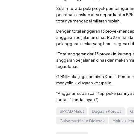
Selain itu, ada pula proyek pembangunan 
penataan lanskap area depan kantor BPKA
totalnya mencapai miliaran rupiah.
Dengan total anggaran 13 proyek mencap
anggaran perjalanan dinas Rp 27 miliar da
pelanggaran serius yang harus segera diti
“Total anggaran dari 13 proyek ini kurang
anggaran perjalanan dinas dan makan min
tegas Idhar.
GMNI Malut juga meminta Komisi Pembera
menyelidiki dugaan korupsi ini.
“Anggaran sudah cair, tapi pekerjaannya ti
tuntas,” tandasnya. (*)
BPKAD Malut
Dugaan Korupsi
G
Gubernur Malut Didesak
Maluku Uta