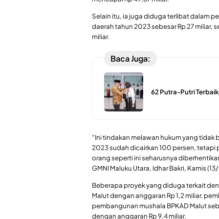
Selain itu, ia juga diduga terlibat dalam
daerah tahun 2023 sebesar Rp 27 miliar, 
miliar.
Baca Juga:
62 Putra-Putri Terbaik
“Ini tindakan melawan hukum yang tidak b
2023 sudah dicairkan 100 persen, tetapi p
orang seperti ini seharusnya diberhentika
GMNI Maluku Utara, Idhar Bakri, Kamis (13
Beberapa proyek yang diduga terkait den
Malut dengan anggaran Rp 1,2 miliar, pemb
pembangunan mushala BPKAD Malut sebes
dengan anggaran Rp 9,4 miliar.