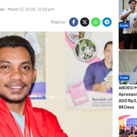
si
-
Maret 13, 2025, 12:56 pm
Bagikan:
Publik
Dua Talen
Gita Bah
Publik
ABDESI M
Apresias
ADD Rp3,1
88 Desa