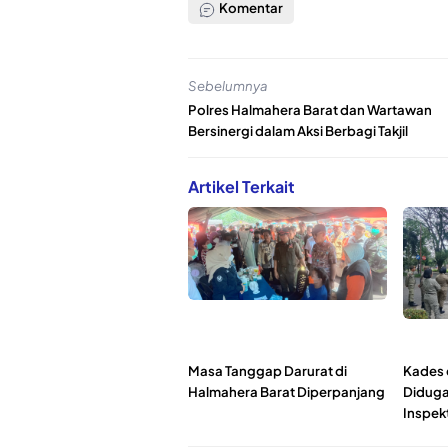
Komentar
Sebelumnya
Polres Halmahera Barat dan Wartawan
Bersinergi dalam Aksi Berbagi Takjil
Artikel Terkait
Masa Tanggap Darurat di
Kades 
Halmahera Barat Diperpanjang
Diduga
Inspek