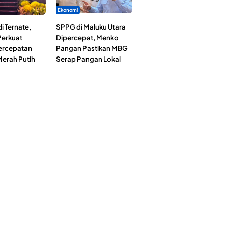
Ekonomi
i Ternate,
SPPG di Maluku Utara
erkuat
Dipercepat, Menko
Percepatan
Pangan Pastikan MBG
erah Putih
Serap Pangan Lokal