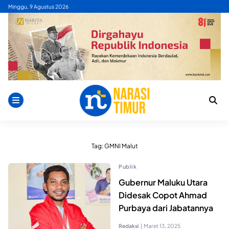
Skip
Minggu, 9 Agustus 2026
to
content
Tag:
GMNI Malut
Publik
Gubernur Maluku Utara
Didesak Copot Ahmad
Purbaya dari Jabatannya
Redaksi
|
Maret 13, 2025