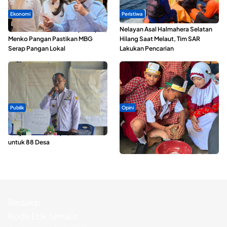
Ekonomi
Peristiwa
SPPG di Maluku Utara Dipercepat,
Nelayan Asal Halmahera Selatan
Menko Pangan Pastikan MBG
Hilang Saat Melaut, Tim SAR
Serap Pangan Lokal
Lakukan Pencarian
Publik
Opini
ABDESI Morotai Apresiasi
Tak Sekadar Memarut Kelapa,
Penyaluran ADD Rp3,13 Miliar
Kukuran Tongole Jadi Media
untuk 88 Desa
Belajar Etnosains
Redaksi
Kode Etik Jurnalis