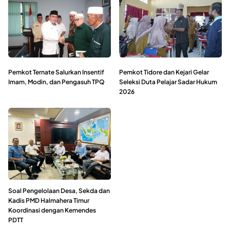
Pemkot Ternate Salurkan Insentif
Pemkot Tidore dan Kejari Gelar
Imam, Modin, dan Pengasuh TPQ
Seleksi Duta Pelajar Sadar Hukum
2026
Soal Pengelolaan Desa, Sekda dan
Kadis PMD Halmahera Timur
Koordinasi dengan Kemendes
PDTT