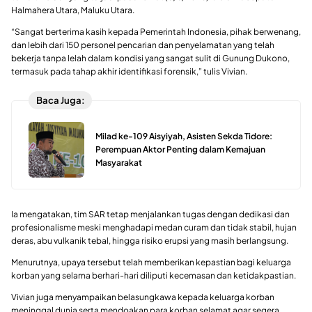
Halmahera Utara, Maluku Utara.
“Sangat berterima kasih kepada Pemerintah Indonesia, pihak berwenang,
dan lebih dari 150 personel pencarian dan penyelamatan yang telah
bekerja tanpa lelah dalam kondisi yang sangat sulit di Gunung Dukono,
termasuk pada tahap akhir identifikasi forensik,” tulis Vivian.
Baca Juga:
Milad ke-109 Aisyiyah, Asisten Sekda Tidore:
Perempuan Aktor Penting dalam Kemajuan
Masyarakat
Ia mengatakan, tim SAR tetap menjalankan tugas dengan dedikasi dan
profesionalisme meski menghadapi medan curam dan tidak stabil, hujan
deras, abu vulkanik tebal, hingga risiko erupsi yang masih berlangsung.
Menurutnya, upaya tersebut telah memberikan kepastian bagi keluarga
korban yang selama berhari-hari diliputi kecemasan dan ketidakpastian.
Vivian juga menyampaikan belasungkawa kepada keluarga korban
meninggal dunia serta mendoakan para korban selamat agar segera