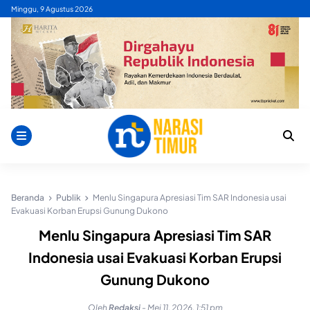
Skip
Minggu, 9 Agustus 2026
to
content
Beranda
Publik
Menlu Singapura Apresiasi Tim SAR Indonesia usai
Evakuasi Korban Erupsi Gunung Dukono
Menlu Singapura Apresiasi Tim SAR
Indonesia usai Evakuasi Korban Erupsi
Gunung Dukono
Oleh
Redaksi
-
Mei 11, 2026, 1:51 pm