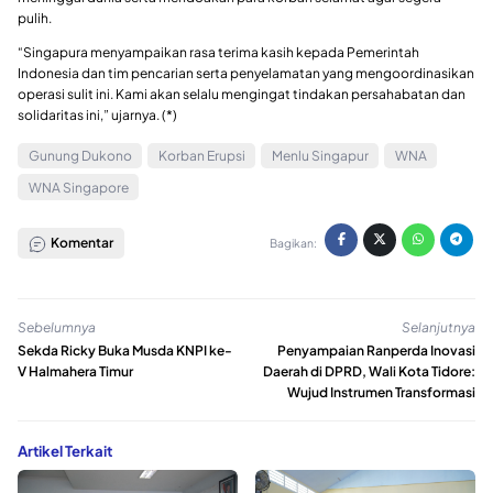
pulih.
“Singapura menyampaikan rasa terima kasih kepada Pemerintah
Indonesia dan tim pencarian serta penyelamatan yang mengoordinasikan
operasi sulit ini. Kami akan selalu mengingat tindakan persahabatan dan
solidaritas ini,” ujarnya. (*)
Gunung Dukono
Korban Erupsi
Menlu Singapur
WNA
WNA Singapore
Komentar
Bagikan:
Sebelumnya
Selanjutnya
Sekda Ricky Buka Musda KNPI ke-
Penyampaian Ranperda Inovasi
V Halmahera Timur
Daerah di DPRD, Wali Kota Tidore:
Wujud Instrumen Transformasi
Artikel Terkait