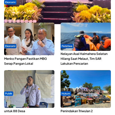
Ekonomi
Seminar di Ternate, Mendes Perkuat Sinergi Percepatan
Kopdes Merah Putih
Ekonomi
Peristiwa
SPPG di Maluku Utara Dipercepat,
Nelayan Asal Halmahera Selatan
Menko Pangan Pastikan MBG
Hilang Saat Melaut, Tim SAR
Serap Pangan Lokal
Lakukan Pencarian
Publik
Hukum
ABDESI Morotai Apresiasi
Polda Maluku Utara Musnahkan
Penyaluran ADD Rp3,13 Miliar
Ribuan Liter Miras Hasil Operasi
untuk 88 Desa
Penindakan Triwulan 2