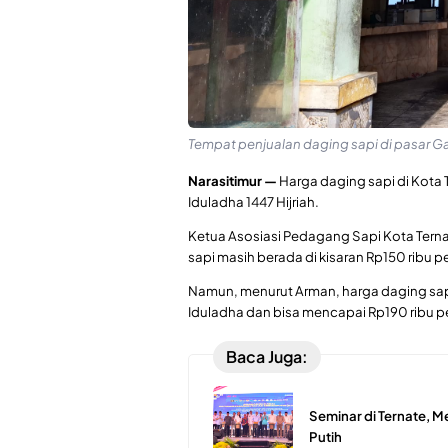
Tempat penjualan daging sapi di pasar G
Narasitimur —
Harga daging sapi di Kota T
Iduladha 1447 Hijriah.
Ketua Asosiasi Pedagang Sapi Kota Terna
sapi masih berada di kisaran Rp150 ribu 
Namun, menurut Arman, harga daging sapi
Iduladha dan bisa mencapai Rp190 ribu pe
Baca Juga:
Seminar di Ternate, 
Putih