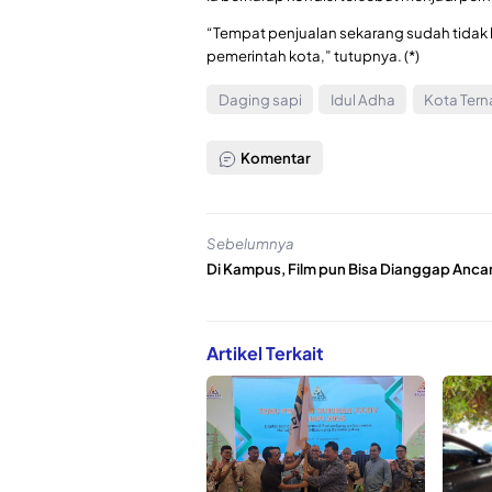
“Tempat penjualan sekarang sudah tidak la
pemerintah kota,” tutupnya. (*)
Daging sapi
Idul Adha
Kota Tern
Komentar
Sebelumnya
Di Kampus, Film pun Bisa Dianggap Anc
Artikel Terkait