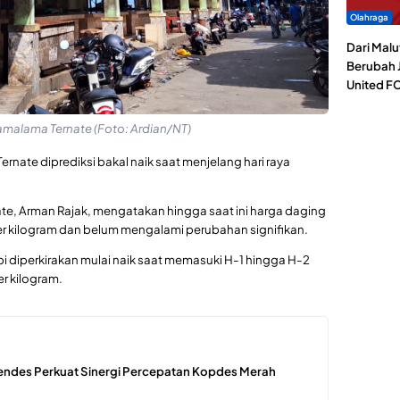
Olahraga
Dari Malu
Berubah J
United F
amalama Ternate (Foto: Ardian/NT)
ernate diprediksi bakal naik saat menjelang hari raya
te, Arman Rajak, mengatakan hingga saat ini harga daging
per kilogram dan belum mengalami perubahan signifikan.
 diperkirakan mulai naik saat memasuki H-1 hingga H-2
r kilogram.
Mendes Perkuat Sinergi Percepatan Kopdes Merah