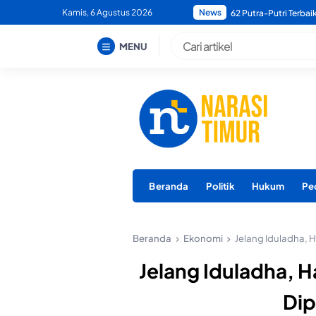
Skip
Kamis, 6 Agustus 2026
News
Bupati Morotai Minta
to
content
MENU
Beranda
Politik
Hukum
Pe
Beranda
Ekonomi
Jelang Iduladha, H
Jelang Iduladha, H
Dip