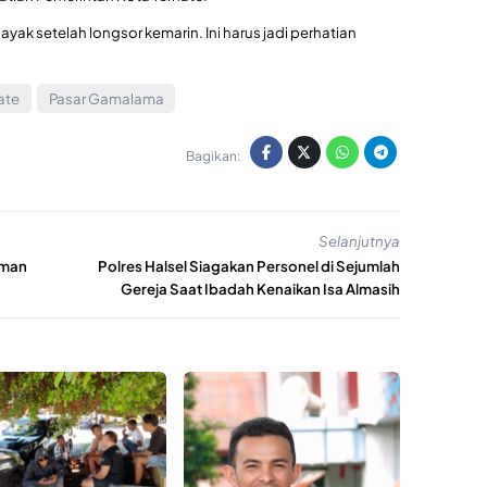
yak setelah longsor kemarin. Ini harus jadi perhatian
ate
Pasar Gamalama
Bagikan:
Selanjutnya
aman
Polres Halsel Siagakan Personel di Sejumlah
Gereja Saat Ibadah Kenaikan Isa Almasih