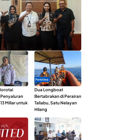
ta Muda Ternate Wakili Maluku Utara di
ana Nusantara 2026
Peristiwa
orotai
Dua Longboat
i Penyaluran
Bertabrakan di Perairan
3 Miliar untuk
Taliabu, Satu Nelayan
Hilang