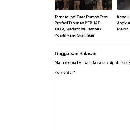
Ternate Jadi Tuan Rumah Temu
Kenaik
Profesi Tahunan PERHAPI
Angkuta
XXXV, Qadafi: Ini Dampak
Melonj
Positif yang Signifikan
Tinggalkan Balasan
Alamat email Anda tidak akan dipublikasi
Komentar
*