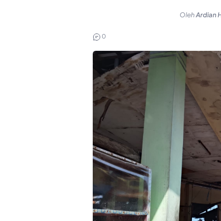
Oleh
Ardian 
0