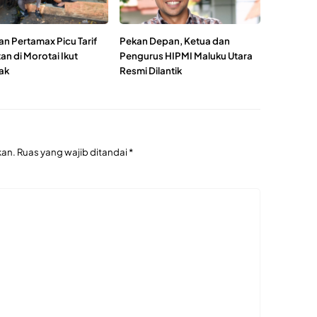
an Pertamax Picu Tarif
Pekan Depan, Ketua dan
n di Morotai Ikut
Pengurus HIPMI Maluku Utara
ak
Resmi Dilantik
kan.
Ruas yang wajib ditandai
*