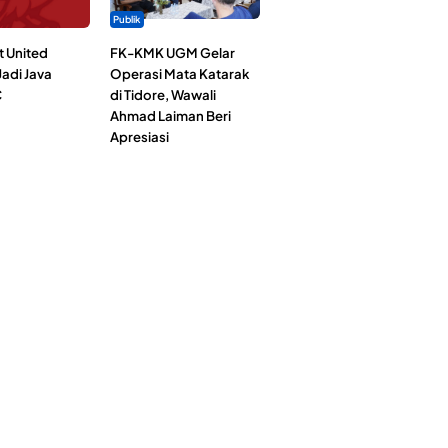
Publik
t United
FK-KMK UGM Gelar
adi Java
Operasi Mata Katarak
C
di Tidore, Wawali
Ahmad Laiman Beri
Apresiasi