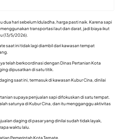
 dua hari sebelum Iduladha, harga pasti naik. Karena sapi
enggunakan transportasi laut dan darat, jadi biaya ikut
u (13/5/2026).
te saat ini tidak lagi diambil dari kawasan tempat
ang.
ya telah berkoordinasi dengan Dinas Pertanian Kota
ing dipusatkan di satu titik.
ging saat ini, termasuk di kawasan Kubur Cina, dinilai
tanian supaya penjualan sapi difokuskan di satu tempat.
salah satunya di Kubur Cina, dan itu mengganggu aktivitas
alan daging di pasar yang dinilai sudah tidak layak,
rapa waktu lalu.
hatian Pemerintah Kota Ternate.