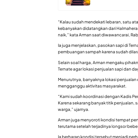
“Kalau sudah mendekati lebaran, satu atau
kebanyakan didatangkan dari Halmahera m
naik,” kata Arman saat diwawancarai, Rab
Ia juga menjelaskan, pasokan sapi di Terna
pembuangan sampah karena sudah dilar
Selain soal harga, Arman mengaku pihakn
Ternate agar lokasi penjualan sapi dan dag
Menurutnya, banyaknya lokasi penjualan da
mengganggu aktivitas masyarakat.
“Kami sudah koordinasi dengan Kadis Per
Karena sekarang banyak titik penjualan, 
warga,” ujarnya.
Arman juga menyoroti kondisi tempat penju
terutama setelah terjadinya longsor bebe
Ia berharap kondisi tersebut menjadi per