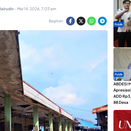
Hairudin
-
Mei 14, 2026, 7:03 am
Bagikan:
Publik
Dua Talen
Gita Bah
Publik
ABDESI M
Apresias
ADD Rp3,1
88 Desa