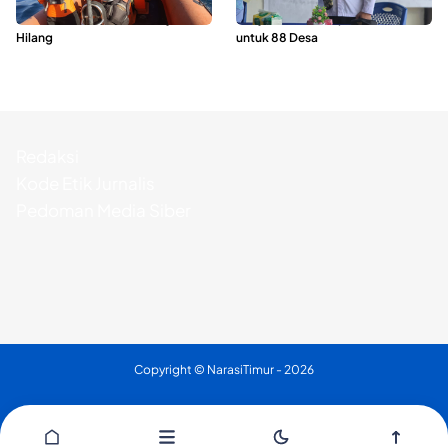
Perairan Taliabu, Satu Nelayan
Penyaluran ADD Rp3,13 Miliar
Hilang
untuk 88 Desa
Redaksi
Kode Etik Jurnalis
Pedoman Media Siber
Copyright ©
NarasiTimur
- 2026