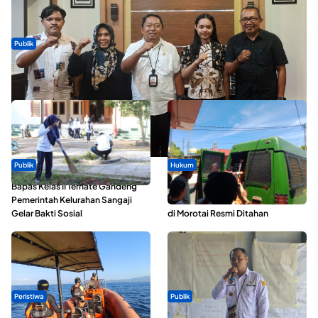
Publik
Dua Talenta Muda Ternate Wakili Maluku Utara di Gita Bahana
Nusantara 2026
Publik
Hukum
Bapas Kelas II Ternate Gandeng
Oknum ASN yang Diduga Lakukan
Pemerintah Kelurahan Sangaji
Pelecehan Terhadap 5 Siswa SMA
Gelar Bakti Sosial
di Morotai Resmi Ditahan
Peristiwa
Publik
Dua Longboat Bertabrakan di
ABDESI Morotai Apresiasi