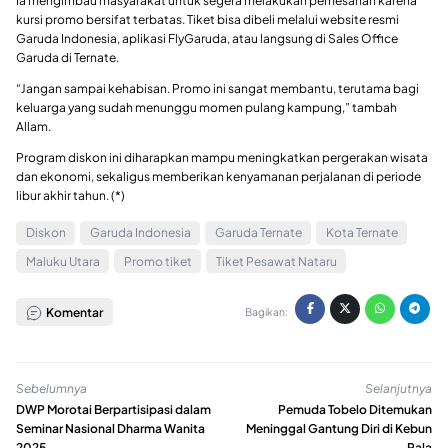
Ia mengimbau masyarakat untuk segera melakukan pemesanan karena
kursi promo bersifat terbatas. Tiket bisa dibeli melalui website resmi
Garuda Indonesia, aplikasi FlyGaruda, atau langsung di Sales Office
Garuda di Ternate.
“Jangan sampai kehabisan. Promo ini sangat membantu, terutama bagi
keluarga yang sudah menunggu momen pulang kampung,” tambah
Allam.
Program diskon ini diharapkan mampu meningkatkan pergerakan wisata
dan ekonomi, sekaligus memberikan kenyamanan perjalanan di periode
libur akhir tahun. (*)
Diskon
Garuda Indonesia
Garuda Ternate
Kota Ternate
Maluku Utara
Promo tiket
Tiket Pesawat Nataru
Komentar
Bagikan:
Sebelumnya
Selanjutnya
DWP Morotai Berpartisipasi dalam
Pemuda Tobelo Ditemukan
Seminar Nasional Dharma Wanita
Meninggal Gantung Diri di Kebun
2025
Pala