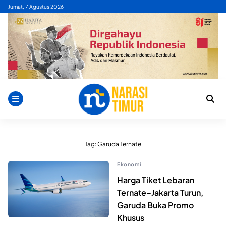
Skip
Jumat, 7 Agustus 2026
to
content
Tag:
Garuda Ternate
Ekonomi
Harga Tiket Lebaran
Ternate–Jakarta Turun,
Garuda Buka Promo
Khusus