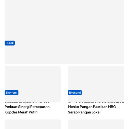
Publik
ABDESI Morotai Apresiasi Penyaluran ADD Rp3,13 Miliar untuk
88 Desa
Ekonomi
Ekonomi
Seminar di Ternate, Mendes
SPPG di Maluku Utara Dipercepat,
Perkuat Sinergi Percepatan
Menko Pangan Pastikan MBG
Kopdes Merah Putih
Serap Pangan Lokal