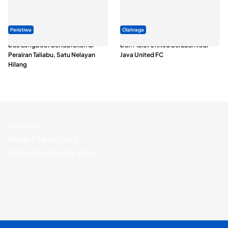
Peristiwa
Olahraga
Dua Longboat Bertabrakan di
Dari Malut United Berubah Jadi
Perairan Taliabu, Satu Nelayan
Java United FC
Hilang
Redaksi
Kode Etik Jurnalis
Pedoman Media Siber