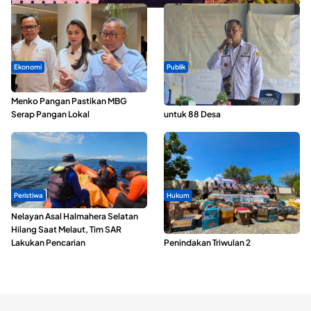
Ekonomi
Publik
SPPG di Maluku Utara Dipercepat,
ABDESI Morotai Apresiasi
Menko Pangan Pastikan MBG
Penyaluran ADD Rp3,13 Miliar
Serap Pangan Lokal
untuk 88 Desa
Peristiwa
Hukum
Nelayan Asal Halmahera Selatan
Polda Maluku Utara Musnahkan
Hilang Saat Melaut, Tim SAR
Ribuan Liter Miras Hasil Operasi
Lakukan Pencarian
Penindakan Triwulan 2