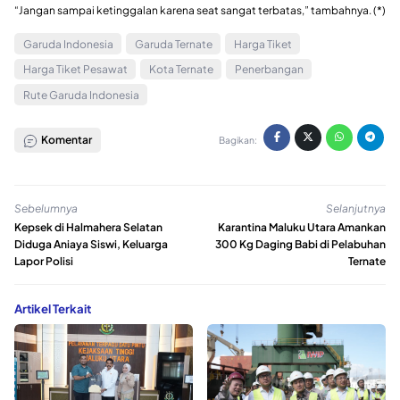
“Jangan sampai ketinggalan karena seat sangat terbatas,” tambahnya. (*)
Garuda Indonesia
Garuda Ternate
Harga Tiket
Harga Tiket Pesawat
Kota Ternate
Penerbangan
Rute Garuda Indonesia
Komentar
Bagikan:
Sebelumnya
Selanjutnya
Kepsek di Halmahera Selatan
Karantina Maluku Utara Amankan
Diduga Aniaya Siswi, Keluarga
300 Kg Daging Babi di Pelabuhan
Lapor Polisi
Ternate
Artikel Terkait