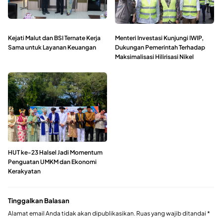
Kejati Malut dan BSI Ternate Kerja
Menteri Investasi Kunjungi IWIP,
Sama untuk Layanan Keuangan ‎
Dukungan Pemerintah Terhadap
Maksimalisasi Hilirisasi Nikel
HUT ke-23 Halsel Jadi Momentum
Penguatan UMKM dan Ekonomi
Kerakyatan
Tinggalkan Balasan
Alamat email Anda tidak akan dipublikasikan.
Ruas yang wajib ditandai
*