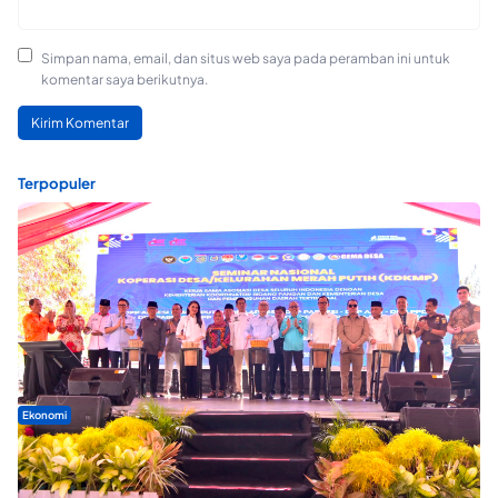
Simpan nama, email, dan situs web saya pada peramban ini untuk
komentar saya berikutnya.
Terpopuler
Ekonomi
Seminar di Ternate, Mendes Perkuat Sinergi Percepatan
Kopdes Merah Putih