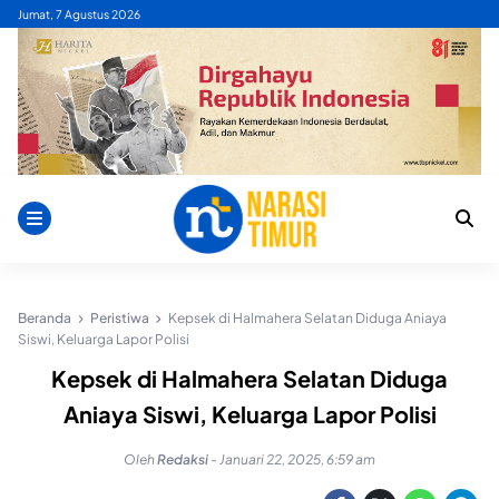
Skip
Jumat, 7 Agustus 2026
to
content
Beranda
Peristiwa
Kepsek di Halmahera Selatan Diduga Aniaya
Siswi, Keluarga Lapor Polisi
Kepsek di Halmahera Selatan Diduga
Aniaya Siswi, Keluarga Lapor Polisi
Oleh
Redaksi
-
Januari 22, 2025, 6:59 am