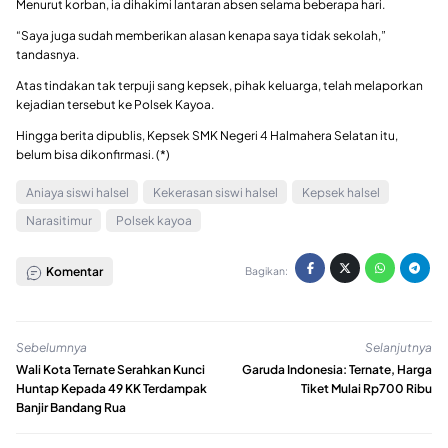
Menurut korban, ia dihakimi lantaran absen selama beberapa hari.
“Saya juga sudah memberikan alasan kenapa saya tidak sekolah,”
tandasnya.
Atas tindakan tak terpuji sang kepsek, pihak keluarga, telah melaporkan
kejadian tersebut ke Polsek Kayoa.
Hingga berita dipublis, Kepsek SMK Negeri 4 Halmahera Selatan itu,
belum bisa dikonfirmasi. (*)
Aniaya siswi halsel
Kekerasan siswi halsel
Kepsek halsel
Narasitimur
Polsek kayoa
Komentar
Bagikan:
Sebelumnya
Selanjutnya
Wali Kota Ternate Serahkan Kunci
Garuda Indonesia: Ternate, Harga
Huntap Kepada 49 KK Terdampak
Tiket Mulai Rp700 Ribu
Banjir Bandang Rua