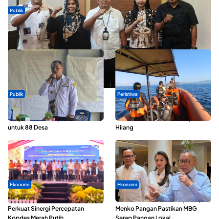
Publik
Dua Talenta Muda Ternate Wakili Maluku Utara di Gita Bahana
Nusantara 2026
Publik
Peristiwa
ABDESI Morotai Apresiasi
Dua Longboat Bertabrakan di
Penyaluran ADD Rp3,13 Miliar
Perairan Taliabu, Satu Nelayan
untuk 88 Desa
Hilang
Ekonomi
Ekonomi
Seminar di Ternate, Mendes
SPPG di Maluku Utara Dipercepat,
Perkuat Sinergi Percepatan
Menko Pangan Pastikan MBG
Kopdes Merah Putih
Serap Pangan Lokal