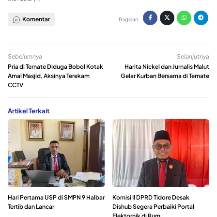
Komentar
Bagikan:
Sebelumnya
Selanjutnya
Pria di Ternate Diduga Bobol Kotak
Harita Nickel dan Jurnalis Malut
Amal Masjid, Aksinya Terekam
Gelar Kurban Bersama di Ternate
CCTV
Artikel Terkait
Hari Pertama USP di SMPN 9 Halbar
Komisi II DPRD Tidore Desak
Tertib dan Lancar
Dishub Segera Perbaiki Portal
Elektornik di Rum