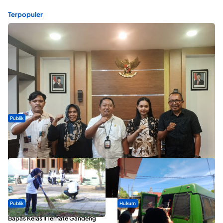
Terpopuler
Publik
Dua Talenta Muda Ternate Wakili Maluku Utara di Gita Bahana
Nusantara 2026
Publik
Hukum
Bapas Kelas II Ternate Gandeng
Oknum ASN yang Diduga Lakukan