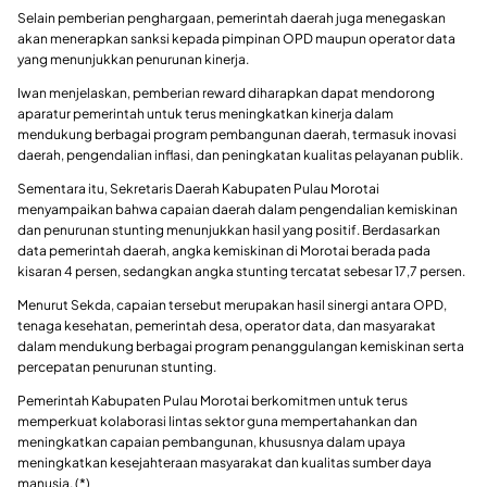
Selain pemberian penghargaan, pemerintah daerah juga menegaskan
akan menerapkan sanksi kepada pimpinan OPD maupun operator data
yang menunjukkan penurunan kinerja.
Iwan menjelaskan, pemberian reward diharapkan dapat mendorong
aparatur pemerintah untuk terus meningkatkan kinerja dalam
mendukung berbagai program pembangunan daerah, termasuk inovasi
daerah, pengendalian inflasi, dan peningkatan kualitas pelayanan publik.
Sementara itu, Sekretaris Daerah Kabupaten Pulau Morotai
menyampaikan bahwa capaian daerah dalam pengendalian kemiskinan
dan penurunan stunting menunjukkan hasil yang positif. Berdasarkan
data pemerintah daerah, angka kemiskinan di Morotai berada pada
kisaran 4 persen, sedangkan angka stunting tercatat sebesar 17,7 persen.
Menurut Sekda, capaian tersebut merupakan hasil sinergi antara OPD,
tenaga kesehatan, pemerintah desa, operator data, dan masyarakat
dalam mendukung berbagai program penanggulangan kemiskinan serta
percepatan penurunan stunting.
Pemerintah Kabupaten Pulau Morotai berkomitmen untuk terus
memperkuat kolaborasi lintas sektor guna mempertahankan dan
meningkatkan capaian pembangunan, khususnya dalam upaya
meningkatkan kesejahteraan masyarakat dan kualitas sumber daya
manusia. (*)