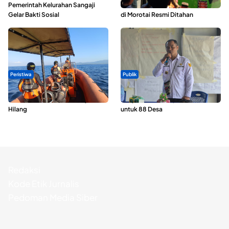
Pemerintah Kelurahan Sangaji
Pelecehan Terhadap 5 Siswa SMA
Gelar Bakti Sosial
di Morotai Resmi Ditahan
Peristiwa
Publik
Dua Longboat Bertabrakan di
ABDESI Morotai Apresiasi
Perairan Taliabu, Satu Nelayan
Penyaluran ADD Rp3,13 Miliar
Hilang
untuk 88 Desa
Redaksi
Kode Etik Jurnalis
Pedoman Media Siber