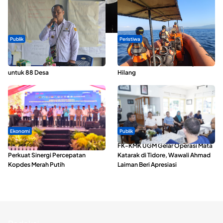
Publik
Peristiwa
ABDESI Morotai Apresiasi
Dua Longboat Bertabrakan di
Penyaluran ADD Rp3,13 Miliar
Perairan Taliabu, Satu Nelayan
untuk 88 Desa
Hilang
Ekonomi
Publik
Seminar di Ternate, Mendes
FK-KMK UGM Gelar Operasi Mata
Perkuat Sinergi Percepatan
Katarak di Tidore, Wawali Ahmad
Kopdes Merah Putih
Laiman Beri Apresiasi