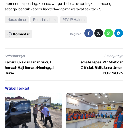
momentum penting, kepada warga di desa-desa lingkar tambang
sebagai bentuk kepedulian terhadap masyarakat sekitar. (*)
Narasitimur
Pemda haltim
PT AJP Haltim
Komentar
Bagikan:
Sebelumnya
Selanjutnya
Kabar Duka dari Tanah Suci, 1
Ternate Lepas 397 Atlet dan
Jemaah Haji Ternate Meninggal
Official, Bidik Juara Umum
Dunia
PORPROV V
Artikel Terkait