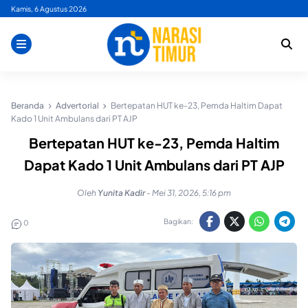
Skip
Kamis, 6 Agustus 2026
to
content
Beranda
Advertorial
Bertepatan HUT ke-23, Pemda Haltim Dapat
Kado 1 Unit Ambulans dari PT AJP
Bertepatan HUT ke-23, Pemda Haltim
Dapat Kado 1 Unit Ambulans dari PT AJP
Oleh
Yunita Kadir
-
Mei 31, 2026, 5:16 pm
Bagikan:
0