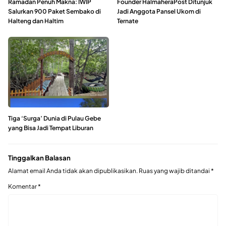
Ramadan Penuh Makna: IWIP
Founder HalmaheraPost Ditunjuk
Salurkan 900 Paket Sembako di
Jadi Anggota Pansel Ukom di
Halteng dan Haltim
Ternate
Tiga ‘Surga’ Dunia di Pulau Gebe
yang Bisa Jadi Tempat Liburan
Tinggalkan Balasan
Alamat email Anda tidak akan dipublikasikan.
Ruas yang wajib ditandai
*
Komentar
*