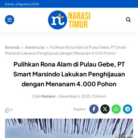
Skip
Kamis, 6 Agustus 2026
to
content
Beranda
Advertorial
Pulihkan Rona Alam di Pulau Gebe, PT Smart
Marsindo Lakukan Penghijauan dengan Menanam 4.000 Pohon
Pulihkan Rona Alam di Pulau Gebe, PT
Smart Marsindo Lakukan Penghijauan
dengan Menanam 4.000 Pohon
Oleh
Redaksi
-
Desember 6, 2025, 11:54 am
Bagikan:
0