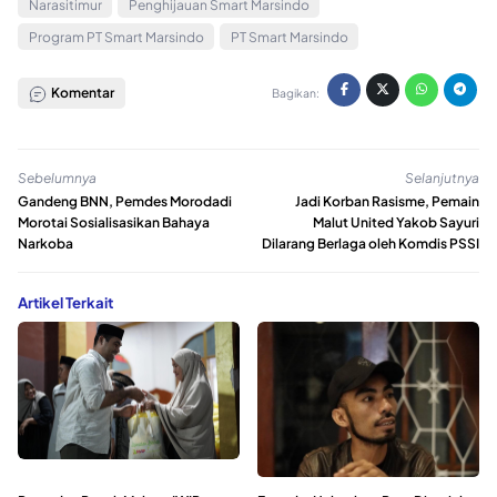
Narasitimur
Penghijauan Smart Marsindo
Program PT Smart Marsindo
PT Smart Marsindo
Komentar
Bagikan:
Sebelumnya
Selanjutnya
Gandeng BNN, Pemdes Morodadi
Jadi Korban Rasisme, Pemain
Morotai Sosialisasikan Bahaya
Malut United Yakob Sayuri
Narkoba
Dilarang Berlaga oleh Komdis PSSI
Artikel Terkait