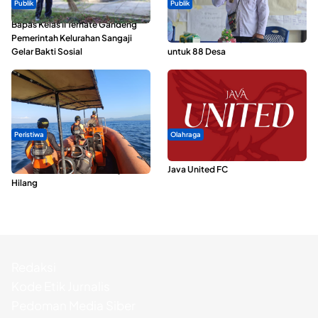
Publik
Publik
Bapas Kelas II Ternate Gandeng
ABDESI Morotai Apresiasi
Pemerintah Kelurahan Sangaji
Penyaluran ADD Rp3,13 Miliar
Gelar Bakti Sosial
untuk 88 Desa
Peristiwa
Olahraga
Dua Longboat Bertabrakan di
Dari Malut United Berubah Jadi
Perairan Taliabu, Satu Nelayan
Java United FC
Hilang
Redaksi
Kode Etik Jurnalis
Pedoman Media Siber