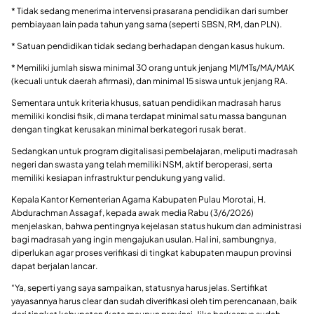
* Tidak sedang menerima intervensi prasarana pendidikan dari sumber
pembiayaan lain pada tahun yang sama (seperti SBSN, RM, dan PLN).
* Satuan pendidikan tidak sedang berhadapan dengan kasus hukum.
* Memiliki jumlah siswa minimal 30 orang untuk jenjang MI/MTs/MA/MAK
(kecuali untuk daerah afirmasi), dan minimal 15 siswa untuk jenjang RA.
Sementara untuk kriteria khusus, satuan pendidikan madrasah harus
memiliki kondisi fisik, di mana terdapat minimal satu massa bangunan
dengan tingkat kerusakan minimal berkategori rusak berat.
Sedangkan untuk program digitalisasi pembelajaran, meliputi madrasah
negeri dan swasta yang telah memiliki NSM, aktif beroperasi, serta
memiliki kesiapan infrastruktur pendukung yang valid.
Kepala Kantor Kementerian Agama Kabupaten Pulau Morotai, H.
Abdurachman Assagaf, kepada awak media Rabu (3/6/2026)
menjelaskan, bahwa pentingnya kejelasan status hukum dan administrasi
bagi madrasah yang ingin mengajukan usulan. Hal ini, sambungnya,
diperlukan agar proses verifikasi di tingkat kabupaten maupun provinsi
dapat berjalan lancar.
“Ya, seperti yang saya sampaikan, statusnya harus jelas. Sertifikat
yayasannya harus clear dan sudah diverifikasi oleh tim perencanaan, baik