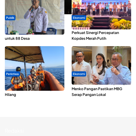
Publik
Ekonomi
ABDESI Morotai Apresiasi
Seminar di Ternate, Mendes
Penyaluran ADD Rp3,13 Miliar
Perkuat Sinergi Percepatan
untuk 88 Desa
Kopdes Merah Putih
Peristiwa
Ekonomi
Dua Longboat Bertabrakan di
SPPG di Maluku Utara Dipercepat,
Perairan Taliabu, Satu Nelayan
Menko Pangan Pastikan MBG
Hilang
Serap Pangan Lokal
Redaksi