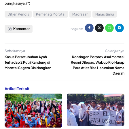
pungkasnya. (*)
Ditjen Pendis
Kemenag Morotai
Madrasah
Narasitimur
Komentar
Bagikan:
Sebelumnya
Selanjutnya
Kasus Persetubuhan Ayah
Kontingen Porprov Asal Morotai
Terhadap 2 Putri Kandung di
Resmi Dilepas, Wabup Rio Harap
Morotai Segera Disidangkan
Para Atlet Bisa Harumkan Nama
Daerah
Artikel Terkait