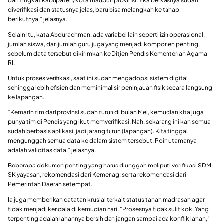
dari tingkat kabupaten/kota maupun provinsi. Jika berkasnya sudah
diverifikasi dan statusnya jelas, baru bisa melangkah ke tahap
berikutnya,” jelasnya.
Selain itu, kata Abdurachman, ada variabel lain seperti izin operasional,
jumlah siswa, dan jumlah guru juga yang menjadi komponen penting,
sebelum data tersebut dikirimkan ke Ditjen Pendis Kementerian Agama
RI.
Untuk proses verifikasi, saat ini sudah mengadopsi sistem digital
sehingga lebih efisien dan meminimalisir peninjauan fisik secara langsung
ke lapangan.
“Kemarin tim dari provinsi sudah turun di bulan Mei, kemudian kita juga
punya tim di Pendis yang ikut memverifikasi. Nah, sekarang ini kan semua
sudah berbasis aplikasi, jadi jarang turun (lapangan). Kita tinggal
mengunggah semua data ke dalam sistem tersebut. Poin utamanya
adalah validitas data,” jelasnya.
Beberapa dokumen penting yang harus diunggah meliputi verifikasi SDM,
SK yayasan, rekomendasi dari Kemenag, serta rekomendasi dari
Pemerintah Daerah setempat.
Ia juga memberikan catatan krusial terkait status tanah madrasah agar
tidak menjadi kendala di kemudian hari. “Prosesnya tidak sulit kok. Yang
terpenting adalah lahannya bersih dan jangan sampai ada konflik lahan,”