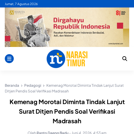
Skip
Jumat, 7 Agustus 2026
to
content
Beranda
Pedagogi
Kemenag Morotai Diminta Tindak Lanjut Surat
Ditjen Pendis Soal Verifikasi Madrasah
Kemenag Morotai Diminta Tindak Lanjut
Surat Ditjen Pendis Soal Verifikasi
Madrasah
Oleh
Ranto Daeng Badu
-
Juni 4, 2026, 4:53 am