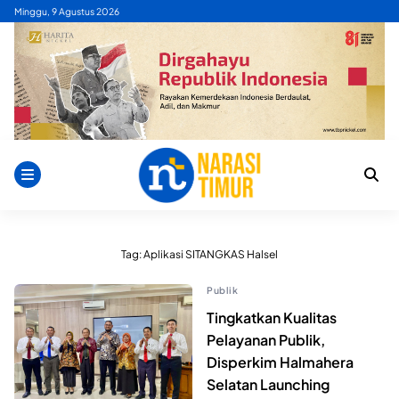
Skip
Minggu, 9 Agustus 2026
to
content
Tag:
Aplikasi SITANGKAS Halsel
Publik
Tingkatkan Kualitas
Pelayanan Publik,
Disperkim Halmahera
Selatan Launching