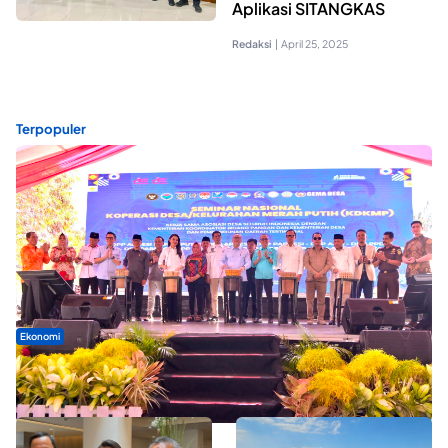
Aplikasi SITANGKAS
Redaksi
|
April 25, 2025
Terpopuler
Ekonomi
Seminar di Ternate, Mendes Perkuat Sinergi Percepatan
Kopdes Merah Putih