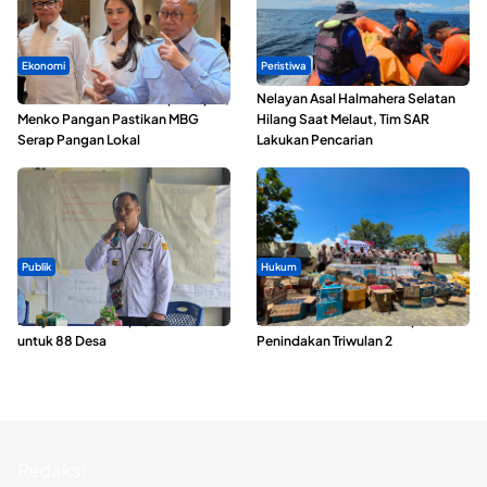
Ekonomi
Peristiwa
SPPG di Maluku Utara Dipercepat,
Nelayan Asal Halmahera Selatan
Menko Pangan Pastikan MBG
Hilang Saat Melaut, Tim SAR
Serap Pangan Lokal
Lakukan Pencarian
Publik
Hukum
ABDESI Morotai Apresiasi
Polda Maluku Utara Musnahkan
Penyaluran ADD Rp3,13 Miliar
Ribuan Liter Miras Hasil Operasi
untuk 88 Desa
Penindakan Triwulan 2
Redaksi