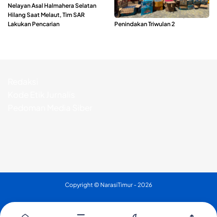
Nelayan Asal Halmahera Selatan
Polda Maluku Utara Musnahkan
Hilang Saat Melaut, Tim SAR
Ribuan Liter Miras Hasil Operasi
Lakukan Pencarian
Penindakan Triwulan 2
Redaksi
Kode Etik Jurnalis
Pedoman Media Siber
Copyright ©
NarasiTimur
- 2026