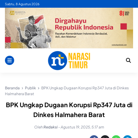
Skip
Sabtu, 8 Agustus 2026
to
content
Beranda
Publik
BPK Ungkap Dugaan Korupsi Rp347 Juta di Dinkes
Halmahera Barat
BPK Ungkap Dugaan Korupsi Rp347 Juta di
Dinkes Halmahera Barat
Oleh
Redaksi
-
Agustus 19, 2025, 5:17 am