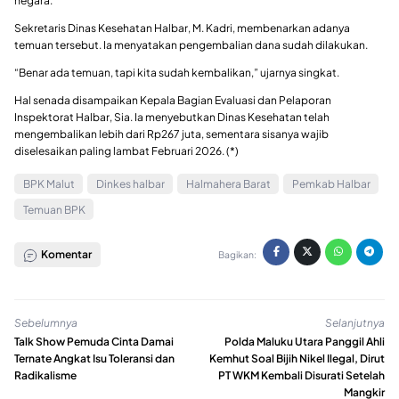
negara.
Sekretaris Dinas Kesehatan Halbar, M. Kadri, membenarkan adanya
temuan tersebut. Ia menyatakan pengembalian dana sudah dilakukan.
“Benar ada temuan, tapi kita sudah kembalikan,” ujarnya singkat.
Hal senada disampaikan Kepala Bagian Evaluasi dan Pelaporan
Inspektorat Halbar, Sia. Ia menyebutkan Dinas Kesehatan telah
mengembalikan lebih dari Rp267 juta, sementara sisanya wajib
diselesaikan paling lambat Februari 2026. (*)
BPK Malut
Dinkes halbar
Halmahera Barat
Pemkab Halbar
Temuan BPK
Komentar
Bagikan:
Sebelumnya
Selanjutnya
Talk Show Pemuda Cinta Damai
Polda Maluku Utara Panggil Ahli
Ternate Angkat Isu Toleransi dan
Kemhut Soal Bijih Nikel Ilegal, Dirut
Radikalisme
PT WKM Kembali Disurati Setelah
Mangkir