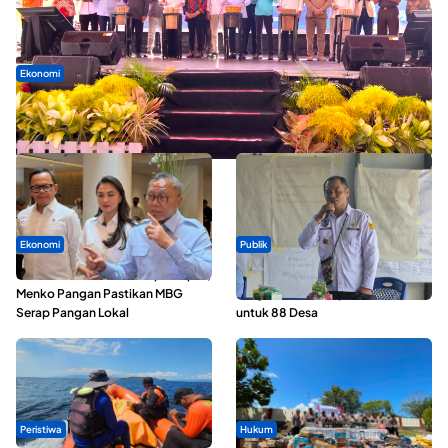
Ekonomi
Seminar di Ternate, Mendes Perkuat Sinergi Percepatan
Kopdes Merah Putih
Ekonomi
Publik
SPPG di Maluku Utara Dipercepat,
ABDESI Morotai Apresiasi
Menko Pangan Pastikan MBG
Penyaluran ADD Rp3,13 Miliar
Serap Pangan Lokal
untuk 88 Desa
Peristiwa
Hukum