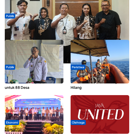
Publik
Dua Talenta Muda Ternate Wakili Maluku Utara di Gita Bahana
Nusantara 2026
Publik
Peristiwa
ABDESI Morotai Apresiasi
Dua Longboat Bertabrakan di
Penyaluran ADD Rp3,13 Miliar
Perairan Taliabu, Satu Nelayan
untuk 88 Desa
Hilang
Ekonomi
Olahraga
Seminar di Ternate, Mendes
Dari Malut United Berubah Jadi