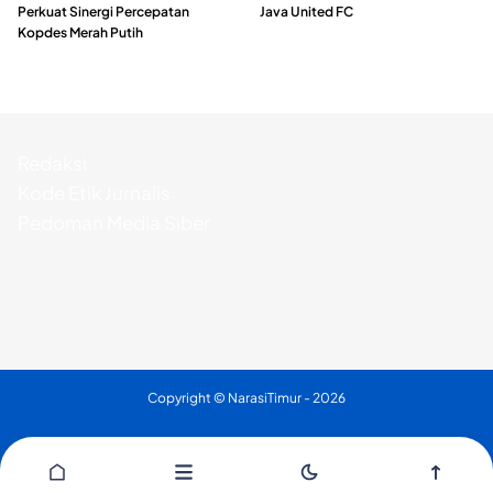
Perkuat Sinergi Percepatan
Java United FC
Kopdes Merah Putih
Redaksi
Kode Etik Jurnalis
Pedoman Media Siber
Copyright ©
NarasiTimur
- 2026