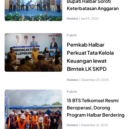
Bupati Halbar Soroti
Keterbatasan Anggaran
Redaksi
|
April 9, 2026
Publik
Pemkab Halbar
Perkuat Tata Kelola
Keuangan lewat
Bimtek LK SKPD
Redaksi
|
Desember 23, 2025
Publik
15 BTS Telkomsel Resmi
Beroperasi, Dorong
Program Halbar Berdering
Redaksi
|
Desember 16, 2025