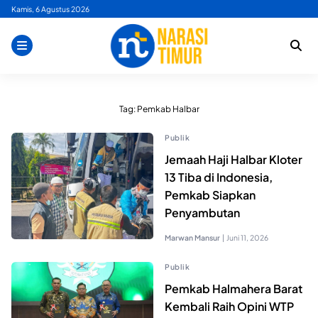
Skip
Kamis, 6 Agustus 2026
to
content
Tag:
Pemkab Halbar
Publik
Jemaah Haji Halbar Kloter
13 Tiba di Indonesia,
Pemkab Siapkan
Penyambutan
Marwan Mansur
|
Juni 11, 2026
Publik
Pemkab Halmahera Barat
Kembali Raih Opini WTP