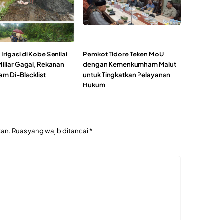
Irigasi di Kobe Senilai
Pemkot Tidore Teken MoU
Miliar Gagal, Rekanan
dengan Kemenkumham Malut
am Di-Blacklist
untuk Tingkatkan Pelayanan
Hukum
kan.
Ruas yang wajib ditandai
*