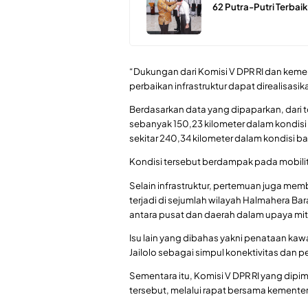
62 Putra-Putri Terbaik
“Dukungan dari Komisi V DPR RI dan kem
perbaikan infrastruktur dapat direalisasi
Berdasarkan data yang dipaparkan, dari to
sebanyak 150,23 kilometer dalam kondisi r
sekitar 240,34 kilometer dalam kondisi ba
Kondisi tersebut berdampak pada mobilita
Selain infrastruktur, pertemuan juga m
terjadi di sejumlah wilayah Halmahera Ba
antara pusat dan daerah dalam upaya mit
Isu lain yang dibahas yakni penataan ka
Jailolo sebagai simpul konektivitas dan
Sementara itu, Komisi V DPR RI yang dipi
tersebut, melalui rapat bersama kementeria