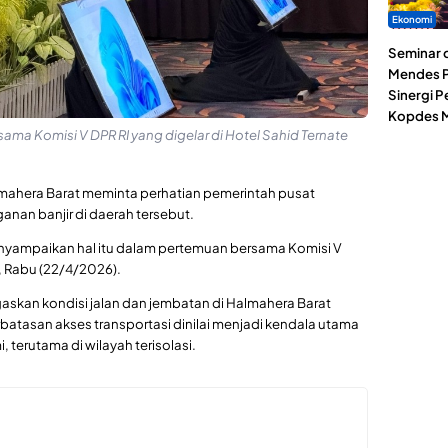
Ekonomi
Seminar d
Mendes P
Sinergi 
Kopdes M
ama Komisi V DPR RI yang digelar di Hotel Sahid Ternate
ahera Barat meminta perhatian pemerintah pusat
anan banjir di daerah tersebut.
nyampaikan hal itu dalam pertemuan bersama Komisi V
e, Rabu (22/4/2026).
skan kondisi jalan dan jembatan di Halmahera Barat
batasan akses transportasi dinilai menjadi kendala utama
erutama di wilayah terisolasi.