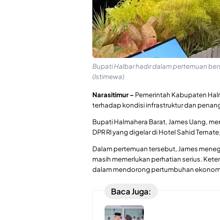
Bupati Halbar hadir dalam pertemuan bers
(Istimewa)
Narasitimur –
Pemerintah Kabupaten Halm
terhadap kondisi infrastruktur dan penang
Bupati Halmahera Barat,
James Uang
, me
DPR RI yang digelar di Hotel Sahid Ternat
Dalam pertemuan tersebut, James menega
masih memerlukan perhatian serius. Keter
dalam mendorong pertumbuhan ekonomi, t
Baca Juga: