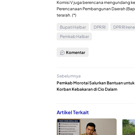
Komisi V juga berencana mengundang ke
Perencanaan Pembangunan Daerah (Bappe
terarah. (*)
Bupati Halbar
DPR RI
DPR RI Iren
Pemkab Halbar
Komentar
Sebelumnya
Pemkab Morotai Salurkan Bantuan untuk
Korban Kebakaran di Cio Dalam
Artikel Terkait