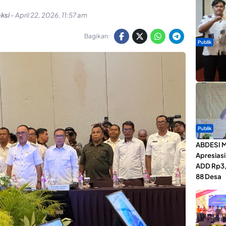
ksi
-
April 22, 2026, 11:57 am
Bagikan:
Publik
Dua Talen
Gita Bah
Publik
ABDESI M
Apresias
ADD Rp3,1
88 Desa