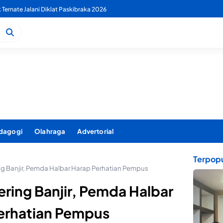
 PDAM Benahi Pelayanan Air Bersih Secara Menyeluruh
dagogi
Olahraga
Advertorial
Terpopu
ng Banjir, Pemda Halbar Harap Perhatian Pempus
ering Banjir, Pemda Halbar
erhatian Pempus