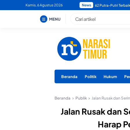
Skip
Kamis, 6 Agustus 2026
News
Bupati Morotai Minta
to
content
MENU
Beranda
Politik
Hukum
Pe
Beranda
Publik
Jalan Rusak dan Seri
Jalan Rusak dan S
Harap P