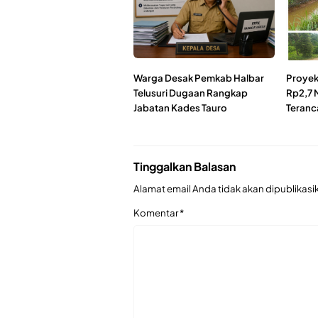
Warga Desak Pemkab Halbar
Proyek 
Telusuri Dugaan Rangkap
Rp2,7 
Jabatan Kades Tauro
Teranc
Tinggalkan Balasan
Alamat email Anda tidak akan dipublikasi
Komentar
*