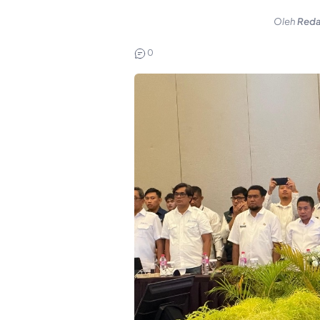
Oleh
Reda
0