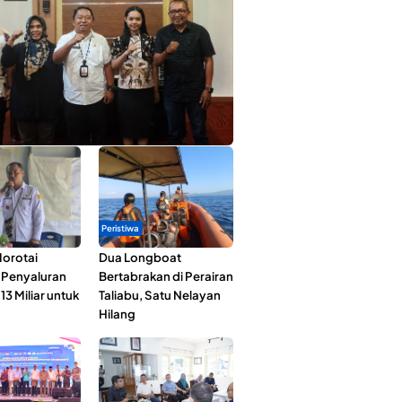
ta Muda Ternate Wakili Maluku Utara di
ana Nusantara 2026
Peristiwa
orotai
Dua Longboat
i Penyaluran
Bertabrakan di Perairan
3 Miliar untuk
Taliabu, Satu Nelayan
Hilang