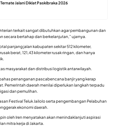
 Ternate Jalani Diklat Paskibraka 2026
enterian terkait sangat dibutuhkan agar pembangunan dan
kan secara bertahap dan berkelanjutan,” ujarnya.
tal panjang jalan kabupaten sekitar 512 kilometer,
usak berat, 121,43 kilometer rusak ringan, dan hanya
ik.
s masyarakat dan distribusi logistik antarwilayah.
embahas penanganan pascabencana banjir yang kerap
rat. Pemerintah daerah menilai diperlukan langkah terpadu
igasi dan pemulihan.
wasan Festival Teluk Jailolo serta pengembangan Pelabuhan
 penggerak ekonomi daerah.
mpin oleh
Iren
menyatakan akan menindaklanjuti aspirasi
n mitra kerja di Jakarta.