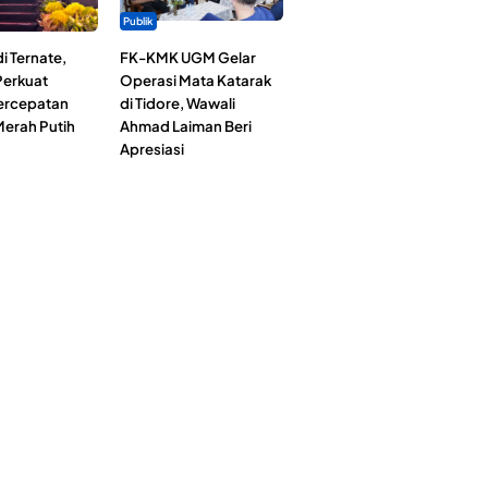
Publik
i Ternate,
FK-KMK UGM Gelar
erkuat
Operasi Mata Katarak
Percepatan
di Tidore, Wawali
erah Putih
Ahmad Laiman Beri
Apresiasi