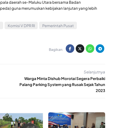
pala daerah se-Maluku Utara bersama Badan
da) guna merumuskan kebijakan lanjutan yang lebih
e
Komisi V DPR RI
Pemerintah Pusat
Bagikan:
Selanjutnya
Warga Minta Dishub Morotai Segera Perbaiki
Palang Parking System yang Rusak Sejak Tahun
2023