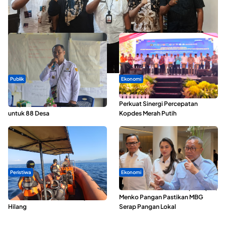
Dua Talenta Muda Ternate Wakili Maluku Utara di Gita Bahana
Nusantara 2026
Publik
Ekonomi
ABDESI Morotai Apresiasi
Seminar di Ternate, Mendes
Penyaluran ADD Rp3,13 Miliar
Perkuat Sinergi Percepatan
untuk 88 Desa
Kopdes Merah Putih
Peristiwa
Ekonomi
Dua Longboat Bertabrakan di
SPPG di Maluku Utara Dipercepat,
Perairan Taliabu, Satu Nelayan
Menko Pangan Pastikan MBG
Hilang
Serap Pangan Lokal