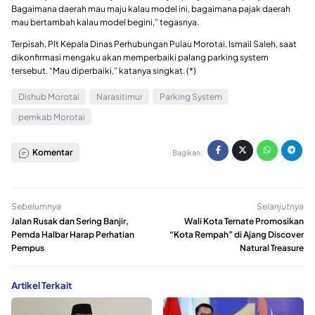
Bagaimana daerah mau maju kalau model ini, bagaimana pajak daerah
mau bertambah kalau model begini,” tegasnya.
Terpisah, Plt Kepala Dinas Perhubungan Pulau Morotai, Ismail Saleh, saat
dikonfirmasi mengaku akan memperbaiki palang parking system
tersebut. “Mau diperbaiki,” katanya singkat. (*)
Dishub Morotai
Narasitimur
Parking System
pemkab Morotai
Komentar
Bagikan:
Sebelumnya
Selanjutnya
Jalan Rusak dan Sering Banjir,
Wali Kota Ternate Promosikan
Pemda Halbar Harap Perhatian
“Kota Rempah” di Ajang Discover
Pempus
Natural Treasure
Artikel Terkait