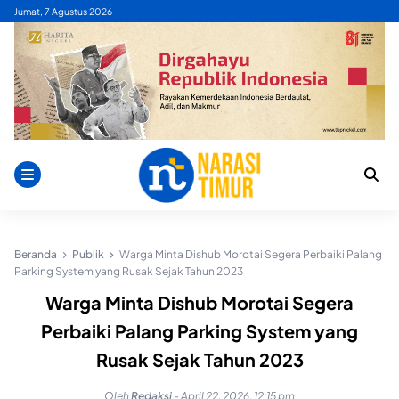
Skip
Jumat, 7 Agustus 2026
to
content
Beranda
Publik
Warga Minta Dishub Morotai Segera Perbaiki Palang
Parking System yang Rusak Sejak Tahun 2023
Warga Minta Dishub Morotai Segera
Perbaiki Palang Parking System yang
Rusak Sejak Tahun 2023
Oleh
Redaksi
-
April 22, 2026, 12:15 pm