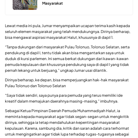
Masyarakat
Lewat media ini pula, Jumar menyampaikan ucapan terima kasih kepada
seluruh elemen masyarakat yang telah mendukungnya. Dirinya berharap,
bisa mengawal aspirasi masyarakat Halut, khususnya di dapil 1.
“Tanpa dukungan dari masyarakat Pulau Tolonuo, Tolonuo Selatan, serta
pendukung di dapil I, tentu tidak akan bisa mengantarkan saya untuk
duduk di kursi parlemen. Ini semua berkat dukungan dari kawan-kawan
pemuda kepulauan dan khususnya pendukung saya di dapil I yang tidak
pernah lekang untuk berjuang,” ungkap Jumar usai dilantik.
Dirinya berharap, ke depan, bisa memperjuangkan hak-hak masyarakat
Pulau Tolonuo dan Tolonuo Selatan
“Saya tidak sendiri, saya punya para pemuda yang terus memiliki ide
kreatif dalam memajukan daerahnya masing-masing,” imbuhnya.
Sebagai Ketua Pimpinan Daerah Pemuda Muhammadiyah Halut, ia
meminta kepada masyarakat agar tidak segan-segan untuk mengkritik
dirinya, sehingga ia tetap mendahulukan kepentingan masyarakat
kepulauan. Karena, sambung dia, kritik dan saran adalah cara terhormat
untuk mengingatkan agar tidak lupa terhadap tugas-tugasnya sebagai