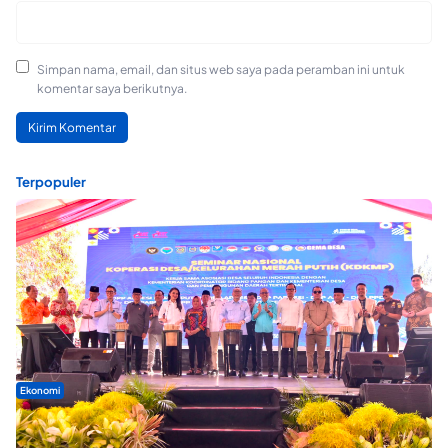
Simpan nama, email, dan situs web saya pada peramban ini untuk
komentar saya berikutnya.
Terpopuler
Ekonomi
Seminar di Ternate, Mendes Perkuat Sinergi Percepatan
Kopdes Merah Putih