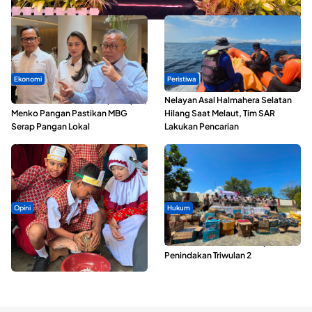
Ekonomi
Peristiwa
SPPG di Maluku Utara Dipercepat,
Nelayan Asal Halmahera Selatan
Menko Pangan Pastikan MBG
Hilang Saat Melaut, Tim SAR
Serap Pangan Lokal
Lakukan Pencarian
Opini
Hukum
Tak Sekadar Memarut Kelapa,
Polda Maluku Utara Musnahkan
Kukuran Tongole Jadi Media
Ribuan Liter Miras Hasil Operasi
Belajar Etnosains
Penindakan Triwulan 2