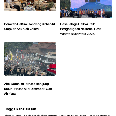
Pemkab Haltim Gandeng Unhan RI
Desa Talaga Halbar Raih
Siapkan Sekolah Vokasi
Penghargaan Nasional Desa
Wisata Nusantara 2025
Aksi Damai di Ternate Berujung
Ricuh, Massa Aksi Ditembak Gas
Air Mata
Tinggalkan Balasan
Alamat email Anda tidak akan dipublikasikan.
Ruas yang wajib ditandai
*