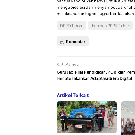
hari tua yang bukan hanya untuk ASN, teta
mengapresiasi dan menyambut baik hal it
melaksanakan tugas-tugas berdasarkan at
DPRD Tidore
Jaminan PPPK Tidore
Komentar
Sebelumnya
Guru Jadi Pilar Pendidikan, PGRI dan Pe
Ternate Tekankan Adaptasi di Era Digital
Artikel Terkait