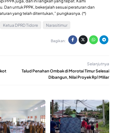
pi PPPK juga, dan ini langkah yang tepat. Kami
u. Dan untuk PPPK, bekerjalah sesuai peraturan dan
uran yang telah ditentukan,” pungkasnya. (*)
Ketua DPRD Tidore
Narasitimur
Bagikan:
Selanjutnya
mkot
Talud Penahan Ombak di Morotai Timur Selesai
Dibangun, Nilai Proyek Rp1 Miliar