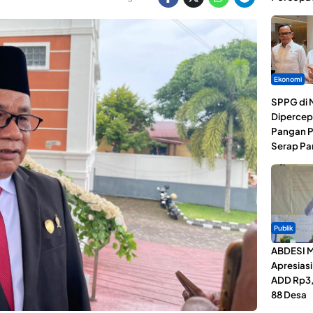
Ekonomi
SPPG di 
Dipercep
Pangan P
Serap Pa
Publik
ABDESI M
Apresias
ADD Rp3,1
88 Desa