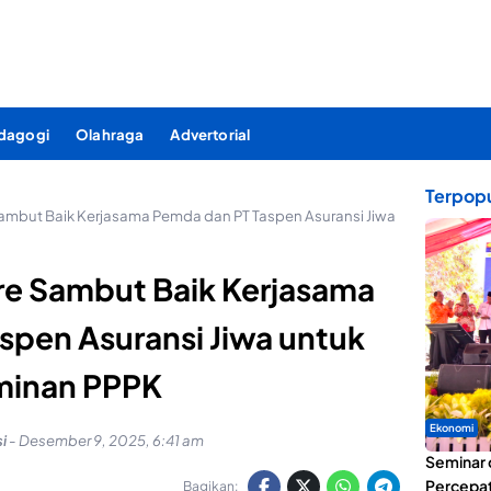
dagogi
Olahraga
Advertorial
Terpopu
ambut Baik Kerjasama Pemda dan PT Taspen Asuransi Jiwa
re Sambut Baik Kerjasama
spen Asuransi Jiwa untuk
minan PPPK
Ekonomi
i
-
Desember 9, 2025, 6:41 am
Seminar 
Percepat
Bagikan: