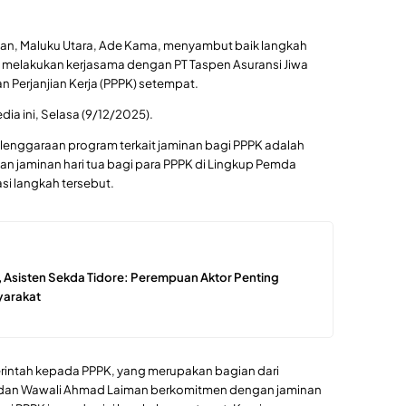
an, Maluku Utara, Ade Kama, menyambut baik langkah
 melakukan kerjasama dengan PT Taspen Asuransi Jiwa
 Perjanjian Kerja (PPPK) setempat.
a ini, Selasa (9/12/2025).
yelenggaraan program terkait jaminan bagi PPPK adalah
 jaminan hari tua bagi para PPPK di Lingkup Pemda
i langkah tersebut.
, Asisten Sekda Tidore: Perempuan Aktor Penting
yarakat
merintah kepada PPPK, yang merupakan bagian dari
 dan Wawali Ahmad Laiman berkomitmen dengan jaminan