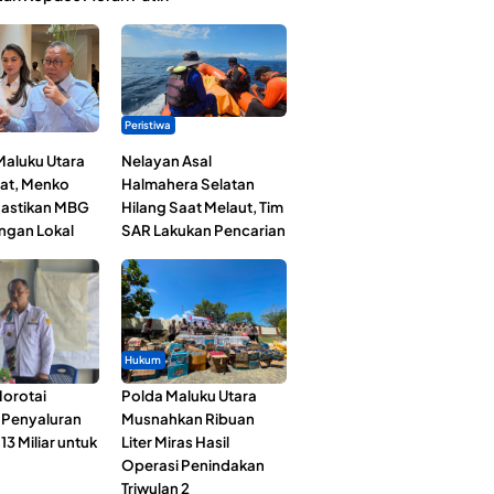
Peristiwa
Maluku Utara
Nelayan Asal
at, Menko
Halmahera Selatan
astikan MBG
Hilang Saat Melaut, Tim
ngan Lokal
SAR Lakukan Pencarian
Hukum
orotai
Polda Maluku Utara
i Penyaluran
Musnahkan Ribuan
3 Miliar untuk
Liter Miras Hasil
Operasi Penindakan
Triwulan 2