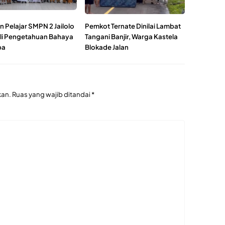
 Pelajar SMPN 2 Jailolo
Pemkot Ternate Dinilai Lambat
li Pengetahuan Bahaya
Tangani Banjir, Warga Kastela
ba
Blokade Jalan
kan.
Ruas yang wajib ditandai
*