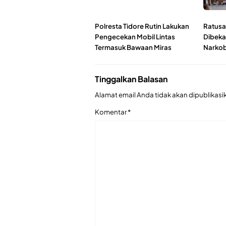
Polresta Tidore Rutin Lakukan
Ratusan
Pengecekan Mobil Lintas
Dibeka
Termasuk Bawaan Miras
Narko
Tinggalkan Balasan
Alamat email Anda tidak akan dipublikasi
Komentar
*