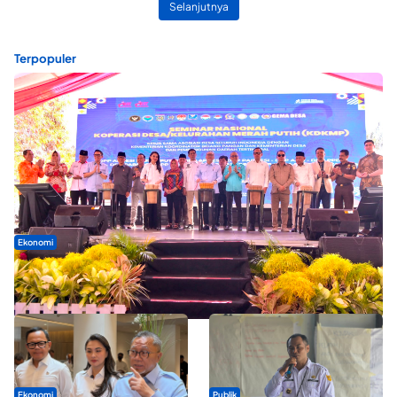
Selanjutnya
Terpopuler
Ekonomi
Seminar di Ternate, Mendes Perkuat Sinergi Percepatan
Kopdes Merah Putih
Ekonomi
Publik