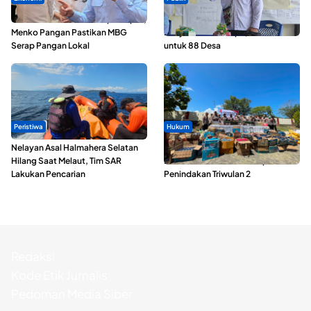
SPPG di Maluku Utara Dipercepat,
ABDESI Morotai Apresiasi
Menko Pangan Pastikan MBG
Penyaluran ADD Rp3,13 Miliar
Serap Pangan Lokal
untuk 88 Desa
Peristiwa
Hukum
Nelayan Asal Halmahera Selatan
Polda Maluku Utara Musnahkan
Hilang Saat Melaut, Tim SAR
Ribuan Liter Miras Hasil Operasi
Lakukan Pencarian
Penindakan Triwulan 2
Redaksi
Kode Etik Jurnalis
Pedoman Media Siber