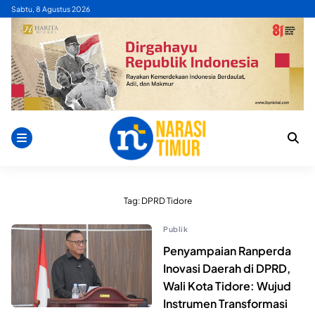
Skip
Sabtu, 8 Agustus 2026
to
content
Tag:
DPRD Tidore
Publik
Penyampaian Ranperda
Inovasi Daerah di DPRD,
Wali Kota Tidore: Wujud
Instrumen Transformasi